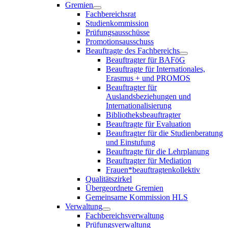
Gremien
Fachbereichsrat
Studienkommission
Prüfungsausschüsse
Promotionsausschuss
Beauftragte des Fachbereichs
Beauftragter für BAFöG
Beauftragte für Internationales,
Erasmus + und PROMOS
Beauftragter für
Auslandsbeziehungen und
Internationalisierung
Bibliotheksbeauftragter
Beauftragte für Evaluation
Beauftragter für die Studienberatung
und Einstufung
Beauftragte für die Lehrplanung
Beauftragter für Mediation
Frauen*beauftragtenkollektiv
Qualitätszirkel
Übergeordnete Gremien
Gemeinsame Kommission HLS
Verwaltung
Fachbereichsverwaltung
Prüfungsverwaltung