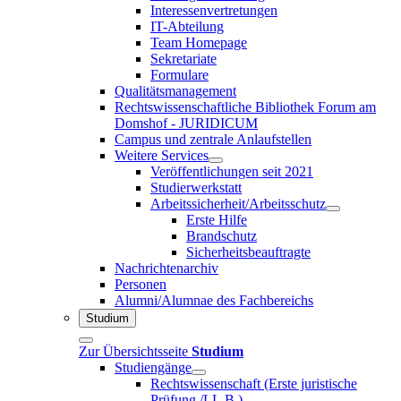
Interessenvertretungen
IT-Abteilung
Team Homepage
Sekretariate
Formulare
Qualitätsmanagement
Rechtswissenschaftliche Bibliothek Forum am
Domshof - JURIDICUM
Campus und zentrale Anlaufstellen
Weitere Services
Veröffentlichungen seit 2021
Studierwerkstatt
Arbeitssicherheit/Arbeitsschutz
Erste Hilfe
Brandschutz
Sicherheitsbeauftragte
Nachrichtenarchiv
Personen
Alumni/Alumnae des Fachbereichs
Studium
Zur Übersichtsseite
Studium
Studiengänge
Rechtswissenschaft (Erste juristische
Prüfung /LL.B.)