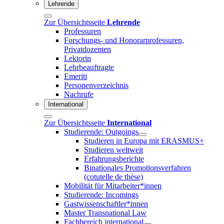
Lehrende
Zur Übersichtsseite
Lehrende
Professuren
Forschungs- und Honorarprofessuren,
Privatdozenten
Lektorin
Lehrbeauftragte
Emeriti
Personenverzeichnis
Nachrufe
International
Zur Übersichtsseite
International
Studierende: Outgoings
Studieren in Europa mit ERASMUS+
Studieren weltweit
Erfahrungsberichte
Binationales Promotionsverfahren
(cotutelle de thèse)
Mobilität für Mitarbeiter*innen
Studierende: Incomings
Gastwissenschaftler*innen
Master Transnational Law
Fachbereich international