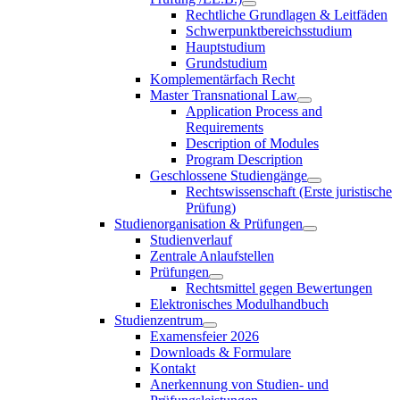
Rechtliche Grundlagen & Leitfäden
Schwerpunktbereichsstudium
Hauptstudium
Grundstudium
Komplementärfach Recht
Master Transnational Law
Application Process and
Requirements
Description of Modules
Program Description
Geschlossene Studiengänge
Rechtswissenschaft (Erste juristische
Prüfung)
Studienorganisation & Prüfungen
Studienverlauf
Zentrale Anlaufstellen
Prüfungen
Rechtsmittel gegen Bewertungen
Elektronisches Modulhandbuch
Studienzentrum
Examensfeier 2026
Downloads & Formulare
Kontakt
Anerkennung von Studien- und