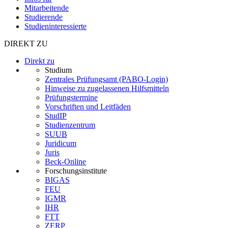
Mitarbeitende
Studierende
Studieninteressierte
DIREKT ZU
Direkt zu
Studium
Zentrales Prüfungsamt (PABO-Login)
Hinweise zu zugelassenen Hilfsmitteln
Prüfungstermine
Vorschriften und Leitfäden
StudIP
Studienzentrum
SUUB
Juridicum
Juris
Beck-Online
Forschungsinstitute
BIGAS
FEU
IGMR
IHR
FTT
ZERP