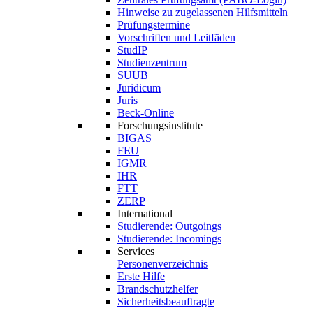
Hinweise zu zugelassenen Hilfsmitteln
Prüfungstermine
Vorschriften und Leitfäden
StudIP
Studienzentrum
SUUB
Juridicum
Juris
Beck-Online
Forschungsinstitute
BIGAS
FEU
IGMR
IHR
FTT
ZERP
International
Studierende: Outgoings
Studierende: Incomings
Services
Personenverzeichnis
Erste Hilfe
Brandschutzhelfer
Sicherheitsbeauftragte