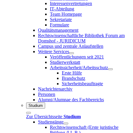
Interessenvertretungen
IT-Abteilung
Team Homepage
Sekretariate
Formulare
Qualitätsmanagement
Rechtswissenschaftliche Bibliothek Forum am
Domshof - JURIDICUM
Campus und zentrale Anlaufstellen
Weitere Services
Veröffentlichungen seit 2021
Studierwerkstatt
Arbeitssicherheit/Arbeitsschutz
Erste Hilfe
Brandschutz
Sicherheitsbeauftragte
Nachrichtenarchiv
Personen
Alumni/Alumnae des Fachbereichs
Studium
Zur Übersichtsseite
Studium
Studiengänge
Rechtswissenschaft (Erste juristische
Prüfung /LL.B.)