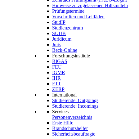
Hinweise zu zugelassenen Hilfsmitteln
Prüfungstermine
Vorschriften und Leitfäden
StudIP
Studienzentrum
SUUB
Juridicum
Juris
Beck-Online
Forschungsinstitute
BIGAS
FEU
IGMR
IHR
FTT
ZERP
International
Studierende: Outgoings
Studierende: Incomings
Services
Personenverzeichnis
Erste Hilfe
Brandschutzhelfer
Sicherheitsbeauftragte