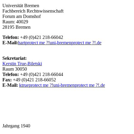
Universität Bremen
Fachbereich Rechtswissenschaft
Forum am Domshof
Raum: 40029
28195 Bremen
Telefon:
+49 (0)421 218-66042
E-Mail:
hart
protect me ?!
uni-bremen
protect me ?!
.de
Sekretariat:
Kerstin True-Biletski
Raum 30050
Telefon:
+49 (0)421 218-66044
Fax:
+49 (0)421 218-66052
E-Mail:
ktrue
protect me ?!
uni-bremen
protect me ?!
.de
Jahrgang 1940