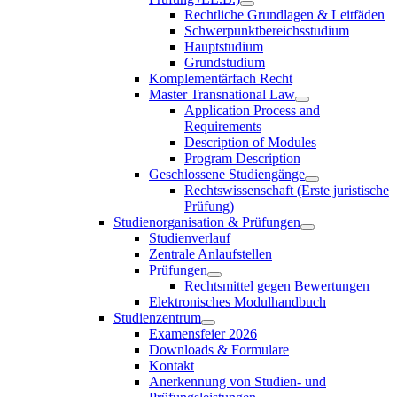
Rechtliche Grundlagen & Leitfäden
Schwerpunktbereichsstudium
Hauptstudium
Grundstudium
Komplementärfach Recht
Master Transnational Law
Application Process and
Requirements
Description of Modules
Program Description
Geschlossene Studiengänge
Rechtswissenschaft (Erste juristische
Prüfung)
Studienorganisation & Prüfungen
Studienverlauf
Zentrale Anlaufstellen
Prüfungen
Rechtsmittel gegen Bewertungen
Elektronisches Modulhandbuch
Studienzentrum
Examensfeier 2026
Downloads & Formulare
Kontakt
Anerkennung von Studien- und