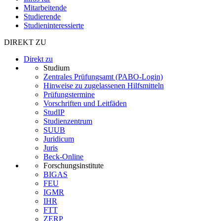
Mitarbeitende
Studierende
Studieninteressierte
DIREKT ZU
Direkt zu
Studium
Zentrales Prüfungsamt (PABO-Login)
Hinweise zu zugelassenen Hilfsmitteln
Prüfungstermine
Vorschriften und Leitfäden
StudIP
Studienzentrum
SUUB
Juridicum
Juris
Beck-Online
Forschungsinstitute
BIGAS
FEU
IGMR
IHR
FTT
ZERP