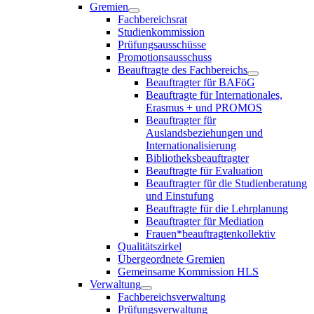
Gremien
Fachbereichsrat
Studienkommission
Prüfungsausschüsse
Promotionsausschuss
Beauftragte des Fachbereichs
Beauftragter für BAFöG
Beauftragte für Internationales,
Erasmus + und PROMOS
Beauftragter für
Auslandsbeziehungen und
Internationalisierung
Bibliotheksbeauftragter
Beauftragte für Evaluation
Beauftragter für die Studienberatung
und Einstufung
Beauftragte für die Lehrplanung
Beauftragter für Mediation
Frauen*beauftragtenkollektiv
Qualitätszirkel
Übergeordnete Gremien
Gemeinsame Kommission HLS
Verwaltung
Fachbereichsverwaltung
Prüfungsverwaltung