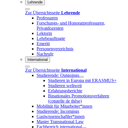
Lehrende
Zur Übersichtsseite
Lehrende
Professuren
Forschungs- und Honorarprofessuren,
Privatdozenten
Lektorin
Lehrbeauftragte
Emeriti
Personenverzeichnis
Nachrufe
International
Zur Übersichtsseite
International
Studierende: Outgoings
Studieren in Europa mit ERASMUS+
Studieren weltweit
Erfahrungsberichte
Binationales Promotionsverfahren
(cotutelle de thèse)
Mobilität für Mitarbeiter*innen
Studierende: Incomings
Gastwissenschaftler*innen
Master Transnational Law
Fachbereich international