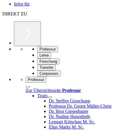
Infos für
DIREKT ZU
Professur
Lehre
Forschung
Transfer
Conposium
Professur
Zur Übersichtsseite
Professur
Team
Dr. Steffen Groschupp
Professor Dr. Georg Müller-Christ
Dr. Bror Giesenbauer
Dr. Nadine Husenbeth
Lennart Kötschau M. Sc.
Elias Marks M. Sc.