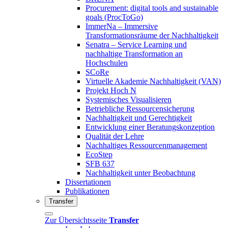
Procurement: digital tools and sustainable
goals (ProcToGo)
ImmerNa – Immersive
Transformationsräume der Nachhaltigkeit
Senatra – Service Learning und
nachhaltige Transformation an
Hochschulen
SCoRe
Virtuelle Akademie Nachhaltigkeit (VAN)
Projekt Hoch N
Systemisches Visualisieren
Betriebliche Ressourcensicherung
Nachhaltigkeit und Gerechtigkeit
Entwicklung einer Beratungskonzeption
Qualität der Lehre
Nachhaltiges Ressourcenmanagement
EcoStep
SFB 637
Nachhaltigkeit unter Beobachtung
Dissertationen
Publikationen
Transfer
Zur Übersichtsseite
Transfer