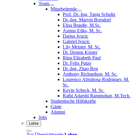
Team
Mitarbeitende
Prof. Dr.-Ing. Tanja Schultz
Dr.-Ing. Marvin Borsdorf
Elisa Brauße, M.Sc.
Asmus Eilks, M. Sc.
Darius Ivucic
Gabriel Ivucic
Lily Meister, M. Sc.
Dr. Dennis Küster
Rinu Elizabeth Paul
Dr. Felix Putze
Dr.-Ing. Zhao Ren
Anthony Richardson, M. Sc.
Lourenço Abruhosa Rodrigues, M.
Sc.
Kevin Scheck, M. Sc.
Rathi Adarshi Rammohan, M.Tech.
Studentische Hilfskräfte
Gäste
Alumni
Jobs
Lehre
Zur Übersichtsseite
Lehre