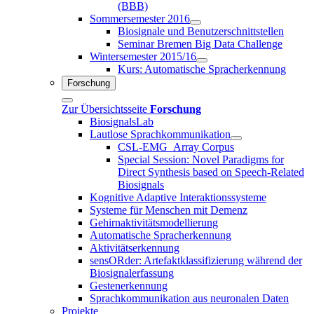
(BBB)
Sommersemester 2016
Biosignale und Benutzerschnittstellen
Seminar Bremen Big Data Challenge
Wintersemester 2015/16
Kurs: Automatische Spracherkennung
Forschung
Zur Übersichtsseite
Forschung
BiosignalsLab
Lautlose Sprachkommunikation
CSL-EMG_Array Corpus
Special Session: Novel Paradigms for
Direct Synthesis based on Speech-Related
Biosignals
Kognitive Adaptive Interaktionssysteme
Systeme für Menschen mit Demenz
Gehirnaktivitätsmodellierung
Automatische Spracherkennung
Aktivitätserkennung
sensORder: Artefaktklassifizierung während der
Biosignalerfassung
Gestenerkennung
Sprachkommunikation aus neuronalen Daten
Projekte