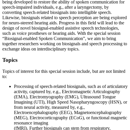
being developed to restore the ability of spoken communication for
speech-impaired individuals, e.g., after a laryngectomy, by
converting speech-related biosignals into intelligible speech.
Likewise, biosignals related to speech perception are being explored
for neuro-steered hearing aids. Progress in this field will lead to the
design of novel biosignal-enabled assistive speech technologies,
such as voice prostheses or hearing aids. With the special session
“Biosignal-enabled Spoken Communication”, we aim to bring
together researchers working on biosignals and speech processing to
exchange ideas on interdisciplinary topics.
Topics
Topics of interest for this special session include, but are not limited
to:
Processing of speech-related biosignals, such as of articulatory
activity, captured by, e.g., Electromagnetic Articulography
(EMA), Electromyography (EMG), Ultrasound Tongue
Imagining (UTI), High Speed Nasopharyngoscopy (HSN), or
from neural activity, measured by, e.g.,
Electroencephalography (EEG), Magnetoencephalography
(MEG), Electrocorticography (ECoG), or functional magnetic
resonance imaging
(fMRI). Further biosignals can stem from respiratory,