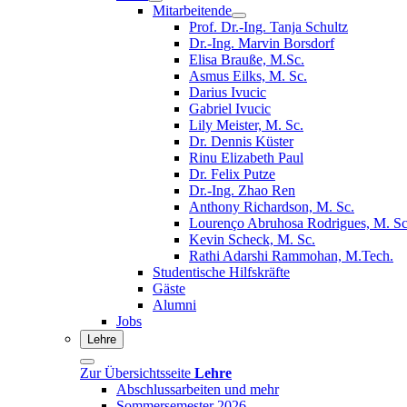
Mitarbeitende
Prof. Dr.-Ing. Tanja Schultz
Dr.-Ing. Marvin Borsdorf
Elisa Brauße, M.Sc.
Asmus Eilks, M. Sc.
Darius Ivucic
Gabriel Ivucic
Lily Meister, M. Sc.
Dr. Dennis Küster
Rinu Elizabeth Paul
Dr. Felix Putze
Dr.-Ing. Zhao Ren
Anthony Richardson, M. Sc.
Lourenço Abruhosa Rodrigues, M. Sc
Kevin Scheck, M. Sc.
Rathi Adarshi Rammohan, M.Tech.
Studentische Hilfskräfte
Gäste
Alumni
Jobs
Lehre
Zur Übersichtsseite
Lehre
Abschlussarbeiten und mehr
Sommersemester 2026