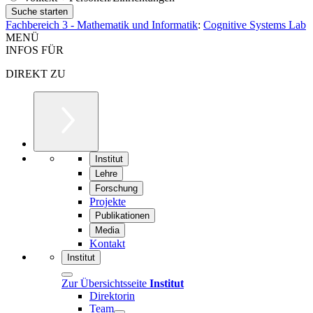
Fachbereich 3 - Mathematik und Informatik
:
Cognitive Systems Lab
MENÜ
INFOS FÜR
DIREKT ZU
Institut
Lehre
Forschung
Projekte
Publikationen
Media
Kontakt
Institut
Zur Übersichtsseite
Institut
Direktorin
Team