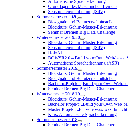
Automatische Spracherkennung
Grundlagen des Maschinellen Lernens
Sensordatenverarbeitung (SdV)
Sommersemester 2020
Biosignale und Benutzerschnittstellen
Blockkurs: Gehirn-Muster-Erkennung
Seminar Bremen Big Data Challenge
Wintersemester 2019/20
Blockkurs: Gehirn-Muster-Erkennung
Sensordatenverarbeitung (SdV)
HoloAI
BOWSR2.0 – Build your Own Web-based S
Automatische Spracherkennung (ASR)
Sommersemester 2019
Blockkurs: Gehirn-Muster-Erkennung
Biosignale und Benutzerschnittstellen
Bachelor-Projekt: „Build your Own Web-b
Seminar Bremen Big Data Challenge
Wintersemester 2018/19
Blockkurs: Gehirn-Muster-Erkennung
Bachelor-Projekt: „Build your Own Web-
Master-Projekt: „Ich sehe was, was du nicht 
Kurs: Automatische Spracherkennung
Sommersemester 2018
Seminar Bremen Big Data Challenge