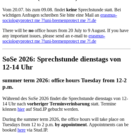
Vom 20.07. bis zum 09.08. findet
keine
Sprechstunde statt. Bei
wichtigen Anfragen schreiben Sie bitte eine Mail an
erasmus-
sociology
protect me ?!
uni-bremen
protect me ?!
.de
There will be
no
office hours from 20 July to 9 August. If you have
any important issues, please send an e-mail to
erasmus-
sociology
protect me ?!
uni-bremen
protect me ?!
.de
SoSe 2026: Sprechstunde dienstags von
12-14 Uhr
summer term 2026: office hours Tuesday from 12-2
p.m.
Während des SoSe 2026 findet die Sprechstunde dienstags von 12-
14 Uhr nach
vorheriger Terminverinbarung
statt. Termine
können
hier
auf Stud.IP gebucht werden.
During the summer term 2026, the office hours will take place on
Tuesdays from 12 to 2 p.m.
by appointment
. Appointments can be
booked
here
via Stud.IP.