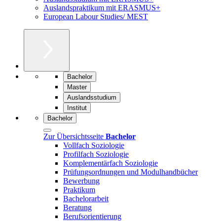
Auslandspraktikum mit ERASMUS+
European Labour Studies/ MEST
Bachelor
Master
Auslandsstudium
Institut
Bachelor
Zur Übersichtsseite
Bachelor
Vollfach Soziologie
Profilfach Soziologie
Komplementärfach Soziologie
Prüfungsordnungen und Modulhandbücher
Bewerbung
Praktikum
Bachelorarbeit
Beratung
Berufsorientierung