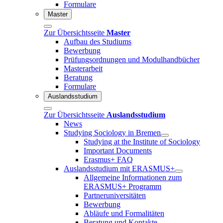
Formulare
Master
Zur Übersichtsseite
Master
Aufbau des Studiums
Bewerbung
Prüfungsordnungen und Modulhandbücher
Masterarbeit
Beratung
Formulare
Auslandsstudium
Zur Übersichtsseite
Auslandsstudium
News
Studying Sociology in Bremen
Studying at the Institute of Sociology
Important Documents
Erasmus+ FAQ
Auslandsstudium mit ERASMUS+
Allgemeine Informationen zum
ERASMUS+ Programm
Partneruniversitäten
Bewerbung
Abläufe und Formalitäten
Beratung und Kontakte