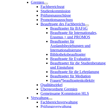
Gremien
Fachbereichsrat
Studienkommission
Prüfungsausschüsse
Promotionsausschuss
Beauftragte des Fachbereichs
Beauftragter für BAFöG
Beauftragte für Internationales,
Erasmus + und PROMOS
Beauftragter für
Auslandsbeziehungen und
Internationalisierung
Bibliotheksbeauftragter
Beauftragte für Evaluation
Beauftragter für die Studienberatung
und Einstufung
Beauftragte für die Lehrplanung
Beauftragter für Mediation
Frauen*beauftragtenkollektiv
Qualitätszirkel
Übergeordnete Gremien
Gemeinsame Kommission HLS
Verwaltung
Fachbereichsverwaltung
Prüfungsverwaltung