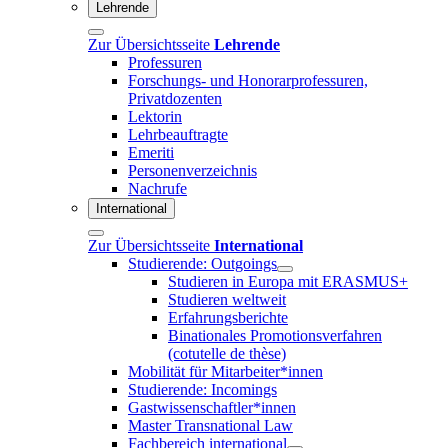
Lehrende
Zur Übersichtsseite
Lehrende
Professuren
Forschungs- und Honorarprofessuren,
Privatdozenten
Lektorin
Lehrbeauftragte
Emeriti
Personenverzeichnis
Nachrufe
International
Zur Übersichtsseite
International
Studierende: Outgoings
Studieren in Europa mit ERASMUS+
Studieren weltweit
Erfahrungsberichte
Binationales Promotionsverfahren
(cotutelle de thèse)
Mobilität für Mitarbeiter*innen
Studierende: Incomings
Gastwissenschaftler*innen
Master Transnational Law
Fachbereich international