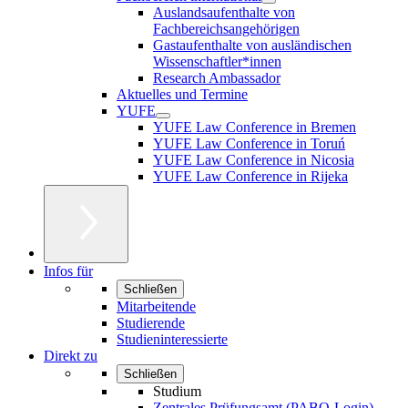
Auslandsaufenthalte von
Fachbereichsangehörigen
Gastaufenthalte von ausländischen
Wissenschaftler*innen
Research Ambassador
Aktuelles und Termine
YUFE
YUFE Law Conference in Bremen
YUFE Law Conference in Toruń
YUFE Law Conference in Nicosia
YUFE Law Conference in Rijeka
Infos für
Schließen
Mitarbeitende
Studierende
Studieninteressierte
Direkt zu
Schließen
Studium
Zentrales Prüfungsamt (PABO-Login)