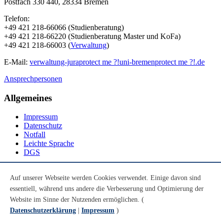
Postfach 330 440, 28334 Bremen
Telefon:
+49 421 218-66066 (Studienberatung)
+49 421 218-66220 (Studienberatung Master und KoFa)
+49 421 218-66003 (
Verwaltung
)
E-Mail:
verwaltung-jura
protect me ?!
uni-bremen
protect me ?!
.de
Ansprechpersonen
Allgemeines
Impressum
Datenschutz
Notfall
Leichte Sprache
DGS
Social Media
Auf unserer Webseite werden Cookies verwendet. Einige davon sind
essentiell, während uns andere die Verbesserung und Optimierung der
Youtube
Instagram
Website im Sinne der Nutzenden ermöglichen. (
LinkedIn
Datenschutzerklärung
|
Impressum
)
Mastodon