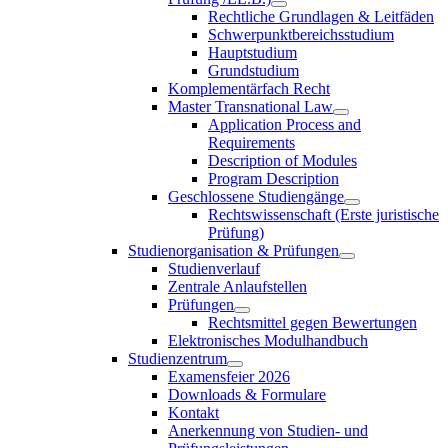
Rechtliche Grundlagen & Leitfäden
Schwerpunktbereichsstudium
Hauptstudium
Grundstudium
Komplementärfach Recht
Master Transnational Law
Application Process and
Requirements
Description of Modules
Program Description
Geschlossene Studiengänge
Rechtswissenschaft (Erste juristische
Prüfung)
Studienorganisation & Prüfungen
Studienverlauf
Zentrale Anlaufstellen
Prüfungen
Rechtsmittel gegen Bewertungen
Elektronisches Modulhandbuch
Studienzentrum
Examensfeier 2026
Downloads & Formulare
Kontakt
Anerkennung von Studien- und