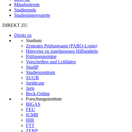
Mitarbeitende
Studierende
Studieninteressierte
DIREKT ZU
Direkt zu
Studium
Zentrales Prüfungsamt (PABO-Login)
Hinweise zu zugelassenen Hilfsmitteln
Prüfungstermine
Vorschriften und Leitfäden
StudIP
Studienzentrum
SUUB
Juridicum
Juris
Beck-Online
Forschungsinstitute
BIGAS
FEU
IGMR
IHR
FTT
ZERP