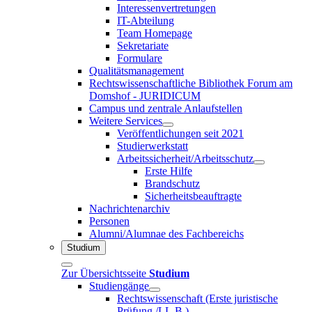
Interessenvertretungen
IT-Abteilung
Team Homepage
Sekretariate
Formulare
Qualitätsmanagement
Rechtswissenschaftliche Bibliothek Forum am
Domshof - JURIDICUM
Campus und zentrale Anlaufstellen
Weitere Services
Veröffentlichungen seit 2021
Studierwerkstatt
Arbeitssicherheit/Arbeitsschutz
Erste Hilfe
Brandschutz
Sicherheitsbeauftragte
Nachrichtenarchiv
Personen
Alumni/Alumnae des Fachbereichs
Studium
Zur Übersichtsseite
Studium
Studiengänge
Rechtswissenschaft (Erste juristische
Prüfung /LL.B.)