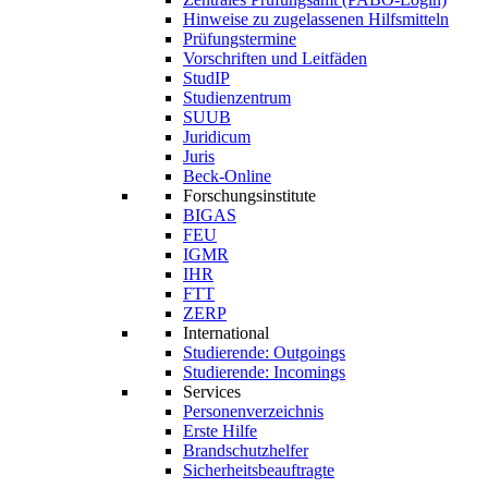
Hinweise zu zugelassenen Hilfsmitteln
Prüfungstermine
Vorschriften und Leitfäden
StudIP
Studienzentrum
SUUB
Juridicum
Juris
Beck-Online
Forschungsinstitute
BIGAS
FEU
IGMR
IHR
FTT
ZERP
International
Studierende: Outgoings
Studierende: Incomings
Services
Personenverzeichnis
Erste Hilfe
Brandschutzhelfer
Sicherheitsbeauftragte