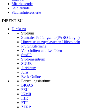
Mitarbeitende
Studierende
Studieninteressierte
DIREKT ZU
Direkt zu
Studium
Zentrales Prüfungsamt (PABO-Login)
Hinweise zu zugelassenen Hilfsmitteln
Prüfungstermine
Vorschriften und Leitfäden
StudIP
Studienzentrum
SUUB
Juridicum
Juris
Beck-Online
Forschungsinstitute
BIGAS
FEU
IGMR
IHR
FTT
ZERP