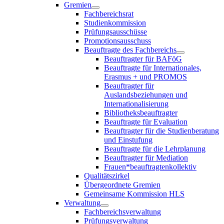
Gremien
Fachbereichsrat
Studienkommission
Prüfungsausschüsse
Promotionsausschuss
Beauftragte des Fachbereichs
Beauftragter für BAFöG
Beauftragte für Internationales,
Erasmus + und PROMOS
Beauftragter für
Auslandsbeziehungen und
Internationalisierung
Bibliotheksbeauftragter
Beauftragte für Evaluation
Beauftragter für die Studienberatung
und Einstufung
Beauftragte für die Lehrplanung
Beauftragter für Mediation
Frauen*beauftragtenkollektiv
Qualitätszirkel
Übergeordnete Gremien
Gemeinsame Kommission HLS
Verwaltung
Fachbereichsverwaltung
Prüfungsverwaltung