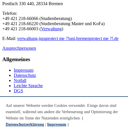
Postfach 330 440, 28334 Bremen
Telefon:
+49 421 218-66066 (Studienberatung)
+49 421 218-66220 (Studienberatung Master und KoFa)
+49 421 218-66003 (
Verwaltung
)
E-Mail:
verwaltung-jura
protect me ?!
uni-bremen
protect me ?!
.de
Ansprechpersonen
Allgemeines
Impressum
Datenschutz
Notfall
Leichte Sprache
DGS
Social Media
Auf unserer Webseite werden Cookies verwendet. Einige davon sind
essentiell, während uns andere die Verbesserung und Optimierung der
Youtube
Instagram
Website im Sinne der Nutzenden ermöglichen. (
LinkedIn
Datenschutzerklärung
|
Impressum
)