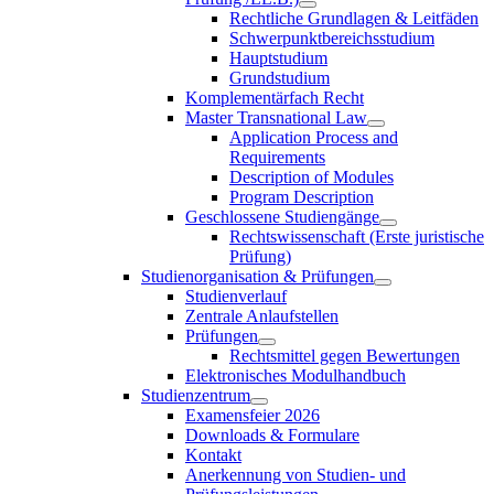
Rechtliche Grundlagen & Leitfäden
Schwerpunktbereichsstudium
Hauptstudium
Grundstudium
Komplementärfach Recht
Master Transnational Law
Application Process and
Requirements
Description of Modules
Program Description
Geschlossene Studiengänge
Rechtswissenschaft (Erste juristische
Prüfung)
Studienorganisation & Prüfungen
Studienverlauf
Zentrale Anlaufstellen
Prüfungen
Rechtsmittel gegen Bewertungen
Elektronisches Modulhandbuch
Studienzentrum
Examensfeier 2026
Downloads & Formulare
Kontakt
Anerkennung von Studien- und