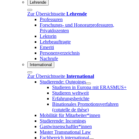
Lehrende
Zur Übersichtsseite
Lehrende
Professuren
Forschungs- und Honorarprofessuren,
Privatdozenten
Lektorin
Lehrbeauftragte
Emeriti
Personenverzeichnis
Nachrufe
International
Zur Übersichtsseite
International
Studierende: Outgoings
Studieren in Europa mit ERASMUS+
Studieren weltweit
Erfahrungsberichte
Binationales Promotionsverfahren
(cotutelle de thèse)
Mobilität für Mitarbeiter*innen
Studierende: Incomings
Gastwissenschaftler*innen
Master Transnational Law
Fachbereich international