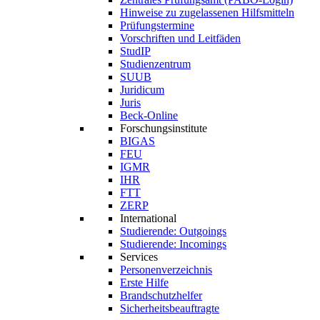
Hinweise zu zugelassenen Hilfsmitteln
Prüfungstermine
Vorschriften und Leitfäden
StudIP
Studienzentrum
SUUB
Juridicum
Juris
Beck-Online
Forschungsinstitute
BIGAS
FEU
IGMR
IHR
FTT
ZERP
International
Studierende: Outgoings
Studierende: Incomings
Services
Personenverzeichnis
Erste Hilfe
Brandschutzhelfer
Sicherheitsbeauftragte