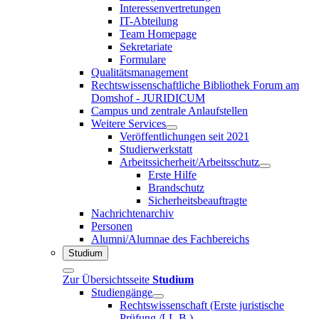
Interessenvertretungen
IT-Abteilung
Team Homepage
Sekretariate
Formulare
Qualitätsmanagement
Rechtswissenschaftliche Bibliothek Forum am
Domshof - JURIDICUM
Campus und zentrale Anlaufstellen
Weitere Services
Veröffentlichungen seit 2021
Studierwerkstatt
Arbeitssicherheit/Arbeitsschutz
Erste Hilfe
Brandschutz
Sicherheitsbeauftragte
Nachrichtenarchiv
Personen
Alumni/Alumnae des Fachbereichs
Studium
Zur Übersichtsseite
Studium
Studiengänge
Rechtswissenschaft (Erste juristische
Prüfung /LL.B.)