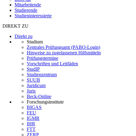
Mitarbeitende
Studierende
Studieninteressierte
DIREKT ZU
Direkt zu
Studium
Zentrales Prüfungsamt (PABO-Login)
Hinweise zu zugelassenen Hilfsmitteln
Prüfungstermine
Vorschriften und Leitfäden
StudIP
Studienzentrum
SUUB
Juridicum
Juris
Beck-Online
Forschungsinstitute
BIGAS
FEU
IGMR
IHR
FTT
ZERP