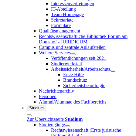
Interessenvertretungen
IT-Abteilung
Team Homepage
Sekretariate
Formulare
Qualitätsmanagement
Rechtswissenschaftliche Bibliothek Forum am
Domshof - JURIDICUM
Campus und zentrale Anlaufstellen
Weitere Services
Veröffentlichungen seit 2021
Studierwerkstatt
Arbeitssicherheit/Arbeitsschutz
Erste Hilfe
Brandschutz
Sicherheitsbeauftragte
Nachrichtenarchiv
Personen
Alumni/Alumnae des Fachbereichs
Studium
Zur Übersichtsseite
Studium
Studiengänge
Rechtswissenschaft (Erste juristische
Prüfung /LL.B.)