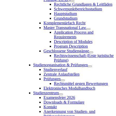
Rechtliche Grundlagen & Leitfäden
Schwerpunktbereichsstudium
Hauptstudium
Grundstudium
Komplementärfach Recht
Master Transnational Law
Application Process and
Requirements
Description of Modules
Program Description
Geschlossene Studiengänge
Rechtswissenschaft (Erste juristische
Prüfung)
Studienorganisation & Prüfungen
Studienverlauf
Zentrale Anlaufstellen
Prüfungen
Rechtsmittel gegen Bewertungen
Elektronisches Modulhandbuch
Studienzentrum
Examensfeier 2026
Downloads & Formulare
Kontakt
Anerkennung von Studien- und