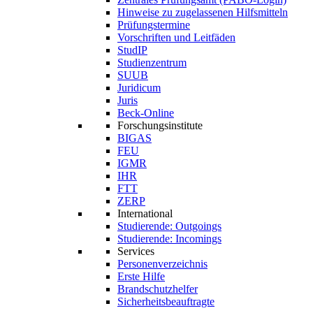
Hinweise zu zugelassenen Hilfsmitteln
Prüfungstermine
Vorschriften und Leitfäden
StudIP
Studienzentrum
SUUB
Juridicum
Juris
Beck-Online
Forschungsinstitute
BIGAS
FEU
IGMR
IHR
FTT
ZERP
International
Studierende: Outgoings
Studierende: Incomings
Services
Personenverzeichnis
Erste Hilfe
Brandschutzhelfer
Sicherheitsbeauftragte