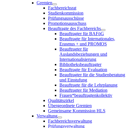
Gremien
Fachbereichsrat
Studienkommission
Prüfungsausschüsse
Promotionsausschuss
Beauftragte des Fachbereichs
Beauftragter für BAFöG
Beauftragte für Internationales,
Erasmus + und PROMOS
Beauftragter für
Auslandsbeziehungen und
Internationalisierung
Bibliotheksbeauftragter
Beauftragte für Evaluation
Beauftragter für die Studienberatung
und Einstufung
Beauftragte für die Lehrplanung
Beauftragter für Mediation
Frauen*beauftragtenkollektiv
Qualitätszirkel
Übergeordnete Gremien
Gemeinsame Kommission HLS
Verwaltung
Fachbereichsverwaltung
Prüfungsverwaltung