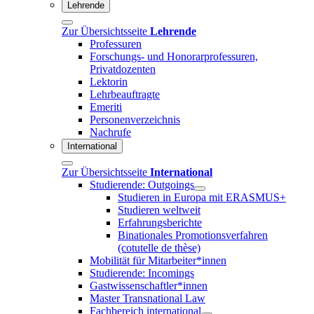
Lehrende
Zur Übersichtsseite
Lehrende
Professuren
Forschungs- und Honorarprofessuren,
Privatdozenten
Lektorin
Lehrbeauftragte
Emeriti
Personenverzeichnis
Nachrufe
International
Zur Übersichtsseite
International
Studierende: Outgoings
Studieren in Europa mit ERASMUS+
Studieren weltweit
Erfahrungsberichte
Binationales Promotionsverfahren
(cotutelle de thèse)
Mobilität für Mitarbeiter*innen
Studierende: Incomings
Gastwissenschaftler*innen
Master Transnational Law
Fachbereich international