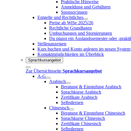
Praktische Hinweise
Anmeldung und Gebühren
Sponsor:innen
Entgelte und Rechtliches
Preise ab WiSe 2025/26
Rechtliche Grundlagen
Umbuchungen und Stornierungen
Du planst ein Auslandssemester oder -prakt
Stellenanzeigen
Kurs buchen und Konto anlegen im neuen System
Kontaktmöglichkeiten im Überblick
Sprachkursangebot
Zur Übersichtsseite
Sprachkursangebot
A-G
Arabisch
Beratung & Einstufung Arabisch
Sprachkurse Arabisch
Zertifikate Arabisch
Selbstlernen
Chinesisch
Beratung & Einstufung Chinesisch
Sprachkurse Chinesisch
Zertifikate Chinesisch
Selbstlernen