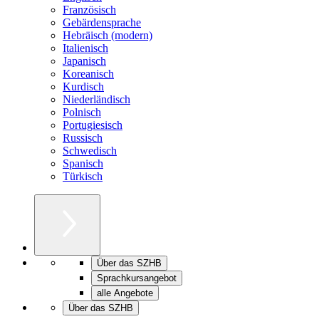
Französisch
Gebärdensprache
Hebräisch (modern)
Italienisch
Japanisch
Koreanisch
Kurdisch
Niederländisch
Polnisch
Portugiesisch
Russisch
Schwedisch
Spanisch
Türkisch
Über das SZHB
Sprachkursangebot
alle Angebote
Über das SZHB