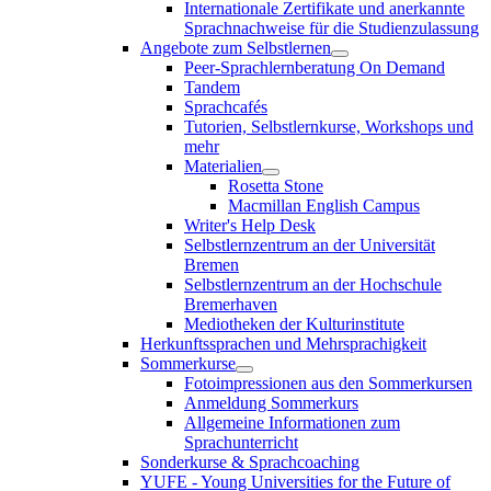
Internationale Zertifikate und anerkannte
Sprachnachweise für die Studienzulassung
Angebote zum Selbstlernen
Peer-Sprachlernberatung On Demand
Tandem
Sprachcafés
Tutorien, Selbstlernkurse, Workshops und
mehr
Materialien
Rosetta Stone
Macmillan English Campus
Writer's Help Desk
Selbstlernzentrum an der Universität
Bremen
Selbstlernzentrum an der Hochschule
Bremerhaven
Mediotheken der Kulturinstitute
Herkunftssprachen und Mehrsprachigkeit
Sommerkurse
Fotoimpressionen aus den Sommerkursen
Anmeldung Sommerkurs
Allgemeine Informationen zum
Sprachunterricht
Sonderkurse & Sprachcoaching
YUFE - Young Universities for the Future of