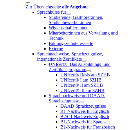
Zur Übersichtsseite
alle Angebote
Sprachkurse für
Studierende, Gasthörer:innen,
Studienbewerber:innen
Wissenschaftler:innen
Mitarbeiter:innen aus Verwaltung und
Technik
Bildungszeitinteressierte
Externe
Sprachnachweise, Sprachzeugnisse,
internationale Zertifikate
UNIcert®: Das Ausbildungs- und
Zertifikatsprogramm
UNIcert® Basis am SZHB
UNIcert® I am SZHB
UNIcert® II am SZHB
UNIcert® III am SZHB
Sprachnachweise und DAAD-
Sprachzeugnisse
DAAD Sprachzeugnisse
B1-Nachweis für Englisch
B2/C1 Nachweis Englisch
B1-Nachweis für Spanisch
B1-Nachweis für Französisch