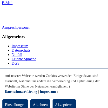
E-Mail
Ansprechpersonen
Allgemeines
Impressum
Datenschutz
Notfall
Leichte Sprache
DGS
Social Media
Auf unserer Webseite werden Cookies verwendet. Einige davon sind
essentiell, während uns andere die Verbesserung und Optimierung der
Youtube
Instagram
Website im Sinne der Nutzenden ermöglichen. (
LinkedIn
Datenschutzerklärung
|
Impressum
)
Mastodon
© Universität Bremen 2026
Einstellungen
Ablehnen
Akzeptieren