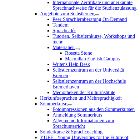
Internationale Zertifikate und anerkannte
Sprachnachweise für die Studienzulassung
Angebote zum Selbstlernen
Peer-Sprachlernberatung On Demand
Tandem
Sprachcafés
Tutorien, Selbstlernkurse, Workshops und
mehr
Materialien
Rosetta Stone
Macmillan English Campus
Writer's Help Desk
Selbstlernzentrum an der Universität
Bremen
Selbstlernzentrum an der Hochschule
Bremerhaven
Mediotheken der Kulturinstitute
Herkunftssprachen und Mehrsprachigkeit
Sommerkurse
Fotoimpressionen aus den Sommerkursen
Anmeldung Sommerkurs
Allgemeine Informationen zum
Sprachunterricht
Sonderkurse & Sprachcoaching
YUFE - Young Universities for the Future of