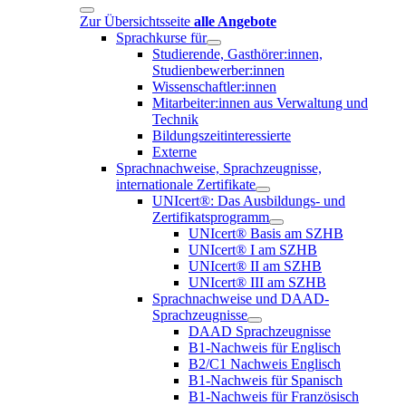
Zur Übersichtsseite
alle Angebote
Sprachkurse für
Studierende, Gasthörer:innen,
Studienbewerber:innen
Wissenschaftler:innen
Mitarbeiter:innen aus Verwaltung und
Technik
Bildungszeitinteressierte
Externe
Sprachnachweise, Sprachzeugnisse,
internationale Zertifikate
UNIcert®: Das Ausbildungs- und
Zertifikatsprogramm
UNIcert® Basis am SZHB
UNIcert® I am SZHB
UNIcert® II am SZHB
UNIcert® III am SZHB
Sprachnachweise und DAAD-
Sprachzeugnisse
DAAD Sprachzeugnisse
B1-Nachweis für Englisch
B2/C1 Nachweis Englisch
B1-Nachweis für Spanisch
B1-Nachweis für Französisch