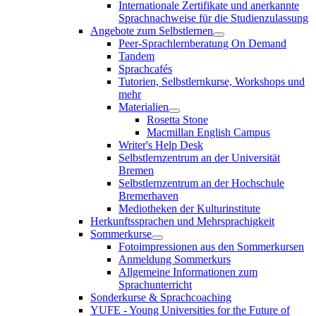
Internationale Zertifikate und anerkannte
Sprachnachweise für die Studienzulassung
Angebote zum Selbstlernen
Peer-Sprachlernberatung On Demand
Tandem
Sprachcafés
Tutorien, Selbstlernkurse, Workshops und
mehr
Materialien
Rosetta Stone
Macmillan English Campus
Writer's Help Desk
Selbstlernzentrum an der Universität
Bremen
Selbstlernzentrum an der Hochschule
Bremerhaven
Mediotheken der Kulturinstitute
Herkunftssprachen und Mehrsprachigkeit
Sommerkurse
Fotoimpressionen aus den Sommerkursen
Anmeldung Sommerkurs
Allgemeine Informationen zum
Sprachunterricht
Sonderkurse & Sprachcoaching
YUFE - Young Universities for the Future of