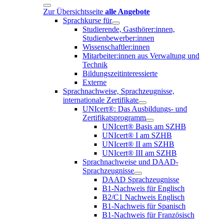
Zur Übersichtsseite
alle Angebote
Sprachkurse für
Studierende, Gasthörer:innen,
Studienbewerber:innen
Wissenschaftler:innen
Mitarbeiter:innen aus Verwaltung und
Technik
Bildungszeitinteressierte
Externe
Sprachnachweise, Sprachzeugnisse,
internationale Zertifikate
UNIcert®: Das Ausbildungs- und
Zertifikatsprogramm
UNIcert® Basis am SZHB
UNIcert® I am SZHB
UNIcert® II am SZHB
UNIcert® III am SZHB
Sprachnachweise und DAAD-
Sprachzeugnisse
DAAD Sprachzeugnisse
B1-Nachweis für Englisch
B2/C1 Nachweis Englisch
B1-Nachweis für Spanisch
B1-Nachweis für Französisch