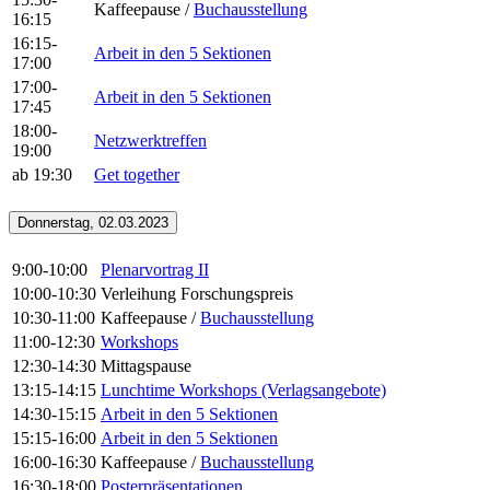
Kaffeepause /
Buchausstellung
16:15
16:15-
Arbeit in den 5 Sektionen
17:00
17:00-
Arbeit in den 5 Sektionen
17:45
18:00-
Netzwerktreffen
19:00
ab 19:30
Get together
Donnerstag, 02.03.2023
9:00-10:00
Plenarvortrag II
10:00-10:30
Verleihung Forschungspreis
10:30-11:00
Kaffeepause /
Buchausstellung
11:00-12:30
Workshops
12:30-14:30
Mittagspause
13:15-14:15
Lunchtime Workshops (Verlagsangebote)
14:30-15:15
Arbeit in den 5 Sektionen
15:15-16:00
Arbeit in den 5 Sektionen
16:00-16:30
Kaffeepause /
Buchausstellung
16:30-18:00
Posterpräsentationen