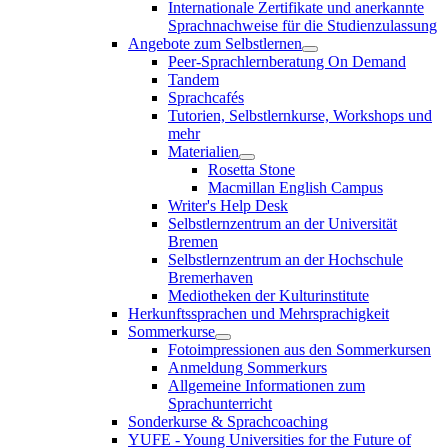
Internationale Zertifikate und anerkannte
Sprachnachweise für die Studienzulassung
Angebote zum Selbstlernen
Peer-Sprachlernberatung On Demand
Tandem
Sprachcafés
Tutorien, Selbstlernkurse, Workshops und
mehr
Materialien
Rosetta Stone
Macmillan English Campus
Writer's Help Desk
Selbstlernzentrum an der Universität
Bremen
Selbstlernzentrum an der Hochschule
Bremerhaven
Mediotheken der Kulturinstitute
Herkunftssprachen und Mehrsprachigkeit
Sommerkurse
Fotoimpressionen aus den Sommerkursen
Anmeldung Sommerkurs
Allgemeine Informationen zum
Sprachunterricht
Sonderkurse & Sprachcoaching
YUFE - Young Universities for the Future of