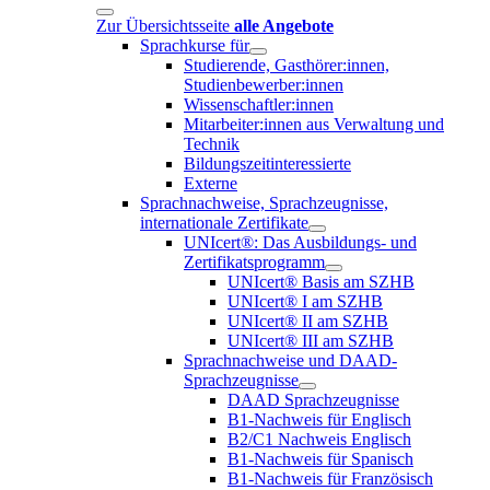
Zur Übersichtsseite
alle Angebote
Sprachkurse für
Studierende, Gasthörer:innen,
Studienbewerber:innen
Wissenschaftler:innen
Mitarbeiter:innen aus Verwaltung und
Technik
Bildungszeitinteressierte
Externe
Sprachnachweise, Sprachzeugnisse,
internationale Zertifikate
UNIcert®: Das Ausbildungs- und
Zertifikatsprogramm
UNIcert® Basis am SZHB
UNIcert® I am SZHB
UNIcert® II am SZHB
UNIcert® III am SZHB
Sprachnachweise und DAAD-
Sprachzeugnisse
DAAD Sprachzeugnisse
B1-Nachweis für Englisch
B2/C1 Nachweis Englisch
B1-Nachweis für Spanisch
B1-Nachweis für Französisch