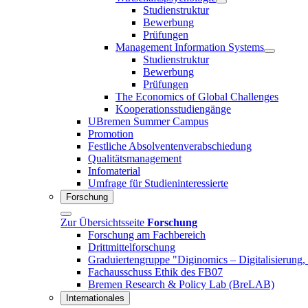
Studienstruktur
Bewerbung
Prüfungen
Management Information Systems
Studienstruktur
Bewerbung
Prüfungen
The Economics of Global Challenges
Kooperationsstudiengänge
UBremen Summer Campus
Promotion
Festliche Absolventenverabschiedung
Qualitätsmanagement
Infomaterial
Umfrage für Studieninteressierte
Forschung
Zur Übersichtsseite
Forschung
Forschung am Fachbereich
Drittmittelforschung
Graduiertengruppe "Diginomics – Digitalisierung, 
Fachausschuss Ethik des FB07
Bremen Research & Policy Lab (BreLAB)
Internationales