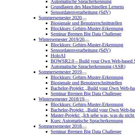
Automatische Spracherkennung
Grundlagen des Maschinellen Lernens
Sensordatenverarbeitung (SdV)
Sommersemester 2020
Biosignale und Benutzerschnittstellen
Blockkurs: Gehirn-Muster-Erkennung
Seminar Bremen Big Data Challenge
Wintersemester 2019/20
Blockkurs: Gehirn-Muster-Erkennung
Sensordatenverarbeitung (SdV)
HoloAI
BOWSR2.0 – Build your Own Web-based S
Automatische Spracherkennung (ASR)
Sommersemester 2019
Blockkurs: Gehirn-Muster-Erkennung
Biosignale und Benutzerschnittstellen
Bachelor-Projekt: „Build your Own Web-b
Seminar Bremen Big Data Challenge
Wintersemester 2018/19
Blockkurs: Gehirn-Muster-Erkennung
Bachelor-Projekt: „Build your Own Web-
Master-Projekt: „Ich sehe was, was du nicht 
Kurs: Automatische Spracherkennung
Sommersemester 2018
Seminar Bremen Big Data Challenge