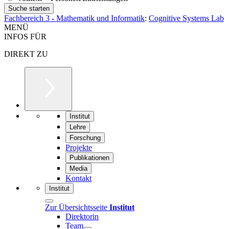
Fachbereich 3 - Mathematik und Informatik
:
Cognitive Systems Lab
MENÜ
INFOS FÜR
DIREKT ZU
Institut
Lehre
Forschung
Projekte
Publikationen
Media
Kontakt
Institut
Zur Übersichtsseite
Institut
Direktorin
Team