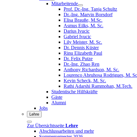
Mitarbeitende
Prof. Dr.-Ing. Tanja Schultz
Dr.-Ing. Marvin Borsdorf
Elisa Brauße, M.Sc.
Asmus Eilks, M. Sc.
Darius Ivucic
Gabriel Ivucic
Lily Meister, M. Sc.
Dr. Dennis Küster
Rinu Elizabeth Paul
Dr. Felix Putze
Dr.-Ing. Zhao Ren
Anthony Richardson, M. Sc.
Lourenço Abruhosa Rodrigues, M. Sc
Kevin Scheck, M. Sc.
Rathi Adarshi Rammohan, M.Tech.
Studentische Hilfskräfte
Gäste
Alumni
Jobs
Lehre
Zur Übersichtsseite
Lehre
Abschlussarbeiten und mehr
Sommersemester 2026