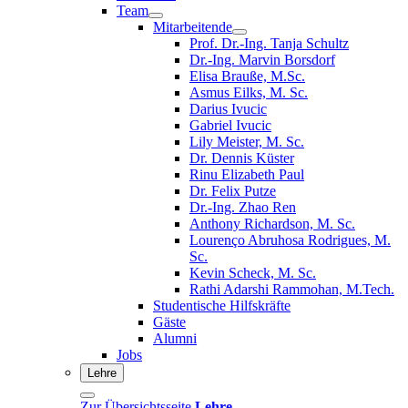
Team
Mitarbeitende
Prof. Dr.-Ing. Tanja Schultz
Dr.-Ing. Marvin Borsdorf
Elisa Brauße, M.Sc.
Asmus Eilks, M. Sc.
Darius Ivucic
Gabriel Ivucic
Lily Meister, M. Sc.
Dr. Dennis Küster
Rinu Elizabeth Paul
Dr. Felix Putze
Dr.-Ing. Zhao Ren
Anthony Richardson, M. Sc.
Lourenço Abruhosa Rodrigues, M.
Sc.
Kevin Scheck, M. Sc.
Rathi Adarshi Rammohan, M.Tech.
Studentische Hilfskräfte
Gäste
Alumni
Jobs
Lehre
Zur Übersichtsseite
Lehre