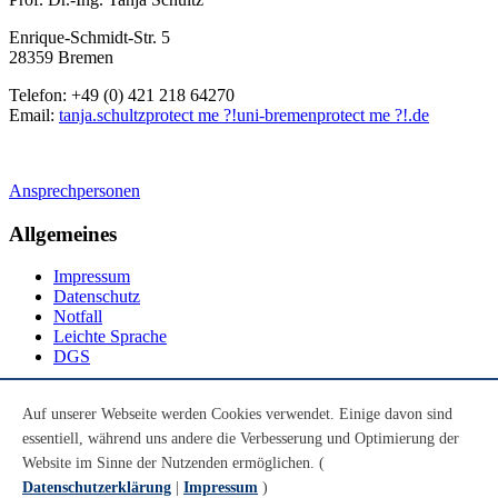
Enrique-Schmidt-Str. 5
28359 Bremen
Telefon: +49 (0) 421 218 64270
Email:
tanja.schultz
protect me ?!
uni-bremen
protect me ?!
.de
Ansprechpersonen
Allgemeines
Impressum
Datenschutz
Notfall
Leichte Sprache
DGS
Social Media
Auf unserer Webseite werden Cookies verwendet. Einige davon sind
essentiell, während uns andere die Verbesserung und Optimierung der
Youtube
Instagram
Website im Sinne der Nutzenden ermöglichen. (
LinkedIn
Datenschutzerklärung
|
Impressum
)