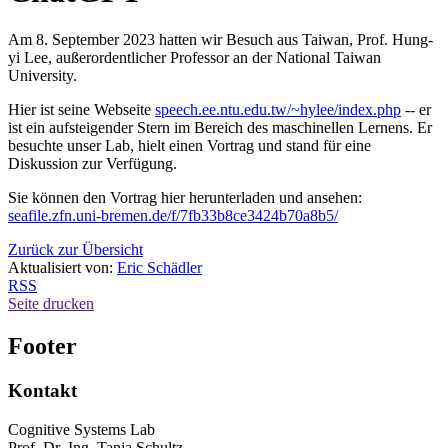
Am 8. September 2023 hatten wir Besuch aus Taiwan, Prof. Hung-
yi Lee, außerordentlicher Professor an der National Taiwan
University.
Hier ist seine Webseite
speech.ee.ntu.edu.tw/~hylee/index.php
-- er
ist ein aufsteigender Stern im Bereich des maschinellen Lernens. Er
besuchte unser Lab, hielt einen Vortrag und stand für eine
Diskussion zur Verfügung.
Sie können den Vortrag hier herunterladen und ansehen:
seafile.zfn.uni-bremen.de/f/7fb33b8ce3424b70a8b5/
Zurück zur Übersicht
Aktualisiert von:
Eric Schädler
RSS
Seite drucken
Footer
Kontakt
Cognitive Systems Lab
Prof. Dr.-Ing. Tanja Schultz