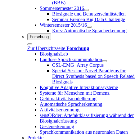
(BBB)
Sommersemester 2016
Biosignale und Benutzerschnittstellen
Seminar Bremen Big Data Challenge
Wintersemester 2015/16
Kurs: Automatische Spracherkennung
Forschung
Zur Übersichtsseite
Forschung
BiosignalsLab
Lautlose Sprachkommunikation
CSL-EMG_Array Corpus
Special Session: Novel Paradigms for
Direct Synthesis based on Speech-Related
Biosignals
Kognitive Adaptive Interaktionssysteme
Systeme für Menschen mit Demenz
Gehirnaktivitätsmodellierung
Automatische Spracherkennung
Aktivitätserkennung
sensORder: Artefaktklassifizierung während der
Biosignalerfassung
Gestenerkennung
Sprachkommunikation aus neuronalen Daten
Projekte