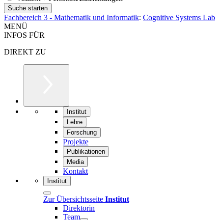
Fachbereich 3 - Mathematik und Informatik
:
Cognitive Systems Lab
MENÜ
INFOS FÜR
DIREKT ZU
Institut
Lehre
Forschung
Projekte
Publikationen
Media
Kontakt
Institut
Zur Übersichtsseite
Institut
Direktorin
Team