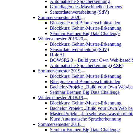
Automatische Spracherkennung
Grundlagen des Maschinellen Lernens
Sensordatenverarbeitung (SdV)
Sommersemester 2020
Biosignale und Benutzerschnittstellen
Blockkurs: Gehirn-Muster-Erkennung
Seminar Bremen Big Data Challenge
Wintersemester 2019/20
Blockkurs: Gehirn-Muster-Erkennung
Sensordatenverarbeitung (SdV)
HoloAI
BOWSR2.0 – Build your Own Web-based S
Automatische Spracherkennung (ASR)
Sommersemester 2019
Blockkurs: Gehirn-Muster-Erkennung
Biosignale und Benutzerschnittstellen
Bachelor-Projekt: „Build your Own Web-b
Seminar Bremen Big Data Challenge
Wintersemester 2018/19
Blockkurs: Gehirn-Muster-Erkennung
Bachelor-Projekt: „Build your Own Web-
Master-Projekt: „Ich sehe was, was du nicht 
Kurs: Automatische Spracherkennung
Sommersemester 2018
Seminar Bremen Big Data Challenge