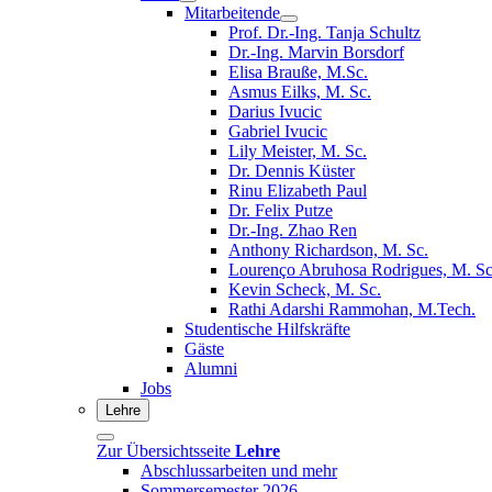
Mitarbeitende
Prof. Dr.-Ing. Tanja Schultz
Dr.-Ing. Marvin Borsdorf
Elisa Brauße, M.Sc.
Asmus Eilks, M. Sc.
Darius Ivucic
Gabriel Ivucic
Lily Meister, M. Sc.
Dr. Dennis Küster
Rinu Elizabeth Paul
Dr. Felix Putze
Dr.-Ing. Zhao Ren
Anthony Richardson, M. Sc.
Lourenço Abruhosa Rodrigues, M. Sc
Kevin Scheck, M. Sc.
Rathi Adarshi Rammohan, M.Tech.
Studentische Hilfskräfte
Gäste
Alumni
Jobs
Lehre
Zur Übersichtsseite
Lehre
Abschlussarbeiten und mehr
Sommersemester 2026