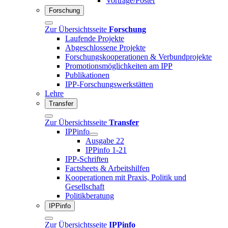
Vorträge/Poster
Forschung
Zur Übersichtsseite
Forschung
Laufende Projekte
Abgeschlossene Projekte
Forschungskooperationen & Verbundprojekte
Promotionsmöglichkeiten am IPP
Publikationen
IPP-Forschungswerkstätten
Lehre
Transfer
Zur Übersichtsseite
Transfer
IPPinfo
Ausgabe 22
IPPinfo 1-21
IPP-Schriften
Factsheets & Arbeitshilfen
Kooperationen mit Praxis, Politik und
Gesellschaft
Politikberatung
IPPinfo
Zur Übersichtsseite
IPPinfo