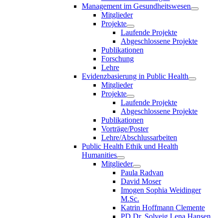
Management im Gesundheitswesen
Mitglieder
Projekte
Laufende Projekte
Abgeschlossene Projekte
Publikationen
Forschung
Lehre
Evidenzbasierung in Public Health
Mitglieder
Projekte
Laufende Projekte
Abgeschlossene Projekte
Publikationen
Vorträge/Poster
Lehre/Abschlussarbeiten
Public Health Ethik und Health
Humanities
Mitglieder
Paula Radvan
David Moser
Imogen Sophia Weidinger
M.Sc.
Katrin Hoffmann Clemente
PD Dr. Solveig Lena Hansen