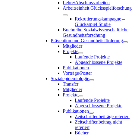
Lehre/Abschlussarbeiten
Arbeitseinheit Glücksspielforschung
Rekrutierungskampagne –
Glücksspiel-Studie
Buchreihe Sozialwissenschaftliche
Gesundheitsforschung
Prävention und Gesundheitsförderung
Mitglieder
Projekte
Laufende Projekte
Abgeschlossene Projekte
Publikationen
Vorträge/Poster
Sozialepidemiologie
Transfer
Mitglieder
Projekte
Laufende Projekte
Abgeschlossene Projekte
Publikationen
Zeitschriftenbeiträge referiert
Zeitschriftenbeitrag nicht
referiert
Bücher