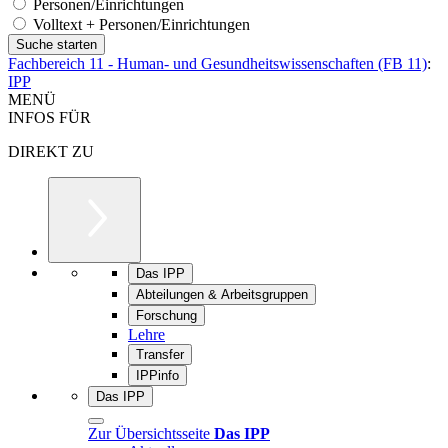
Personen/Einrichtungen
Volltext + Personen/Einrichtungen
Fachbereich 11 - Human- und Gesundheitswissenschaften (FB 11)
:
IPP
MENÜ
INFOS FÜR
DIREKT ZU
Das IPP
Abteilungen & Arbeitsgruppen
Forschung
Lehre
Transfer
IPPinfo
Das IPP
Zur Übersichtsseite
Das IPP