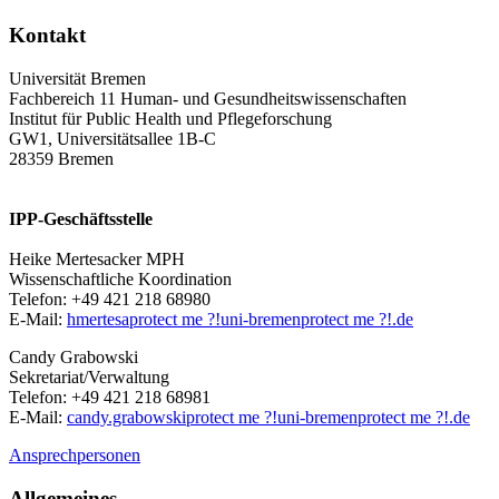
Kontakt
Universität Bremen
Fachbereich 11 Human- und Gesundheitswissenschaften
Institut für Public Health und Pflegeforschung
GW1, Universitätsallee 1B-C
28359 Bremen
IPP-Geschäftsstelle
Heike Mertesacker MPH
Wissenschaftliche Koordination
Telefon: +49 421 218 68980
E-Mail:
hmertesa
protect me ?!
uni-bremen
protect me ?!
.de
Candy Grabowski
Sekretariat/Verwaltung
Telefon: +49 421 218 68981
E-Mail:
candy.grabowski
protect me ?!
uni-bremen
protect me ?!
.de
Ansprechpersonen
Allgemeines