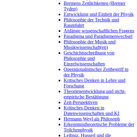
Bremens Zeitlichkeiten (Bremer
Tyden)
Entwicklung und Einheit der Physik
Philosophie der Technik und
Raumfahrt
Anfänge wissenschaftlichen Fragens
Paradigma und Paradigmenwechsel
Philosophie der Musik und
Musikwissenschaft(en)
Geschichtsschreibung von
Philosophie und
Einzelwissenschaften
Operationalistischer Zeitbegriff in
der Physik
Kritisches Denken in Lehre und
Forschung
Theorienentwicklung und nicht-
empirische Bestätigung
Zeit-Perspektiven
Kritisches Denken in
Datenwissenschaften und KI
Hermann Weyl als Philosoph
Erkenntnistheoretische Probleme der
Teilchenphysik
Leibniz, Husserl und die