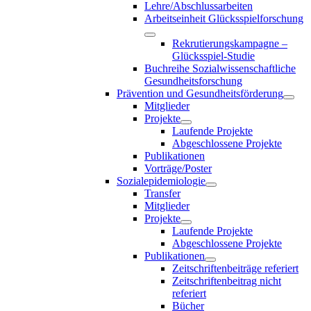
Lehre/Abschlussarbeiten
Arbeitseinheit Glücksspielforschung
Rekrutierungskampagne –
Glücksspiel-Studie
Buchreihe Sozialwissenschaftliche
Gesundheitsforschung
Prävention und Gesundheitsförderung
Mitglieder
Projekte
Laufende Projekte
Abgeschlossene Projekte
Publikationen
Vorträge/Poster
Sozialepidemiologie
Transfer
Mitglieder
Projekte
Laufende Projekte
Abgeschlossene Projekte
Publikationen
Zeitschriftenbeiträge referiert
Zeitschriftenbeitrag nicht
referiert
Bücher