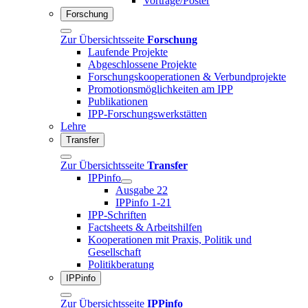
Vorträge/Poster
Forschung
Zur Übersichtsseite
Forschung
Laufende Projekte
Abgeschlossene Projekte
Forschungskooperationen & Verbundprojekte
Promotionsmöglichkeiten am IPP
Publikationen
IPP-Forschungswerkstätten
Lehre
Transfer
Zur Übersichtsseite
Transfer
IPPinfo
Ausgabe 22
IPPinfo 1-21
IPP-Schriften
Factsheets & Arbeitshilfen
Kooperationen mit Praxis, Politik und
Gesellschaft
Politikberatung
IPPinfo
Zur Übersichtsseite
IPPinfo