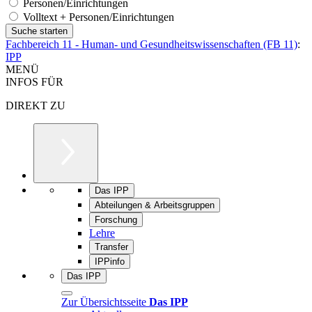
Personen/Einrichtungen
Volltext + Personen/Einrichtungen
Fachbereich 11 - Human- und Gesundheitswissenschaften (FB 11)
:
IPP
MENÜ
INFOS FÜR
DIREKT ZU
Das IPP
Abteilungen & Arbeitsgruppen
Forschung
Lehre
Transfer
IPPinfo
Das IPP
Zur Übersichtsseite
Das IPP