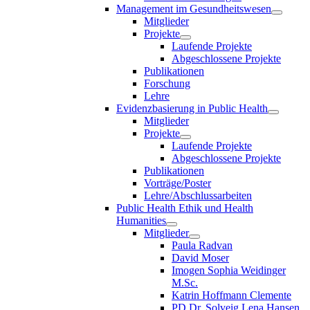
Management im Gesundheitswesen
Mitglieder
Projekte
Laufende Projekte
Abgeschlossene Projekte
Publikationen
Forschung
Lehre
Evidenzbasierung in Public Health
Mitglieder
Projekte
Laufende Projekte
Abgeschlossene Projekte
Publikationen
Vorträge/Poster
Lehre/Abschlussarbeiten
Public Health Ethik und Health
Humanities
Mitglieder
Paula Radvan
David Moser
Imogen Sophia Weidinger
M.Sc.
Katrin Hoffmann Clemente
PD Dr. Solveig Lena Hansen