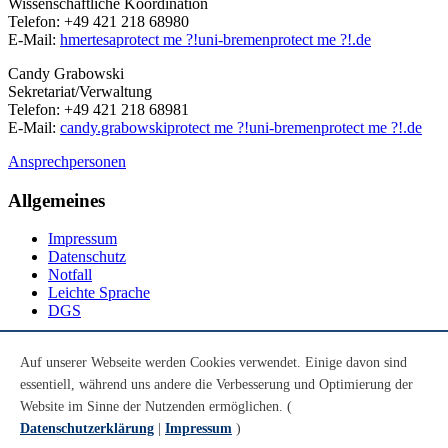
Wissenschaftliche Koordination
Telefon: +49 421 218 68980
E-Mail:
hmertesa
protect me ?!
uni-bremen
protect me ?!
.de
Candy Grabowski
Sekretariat/Verwaltung
Telefon: +49 421 218 68981
E-Mail:
candy.grabowski
protect me ?!
uni-bremen
protect me ?!
.de
Ansprechpersonen
Allgemeines
Impressum
Datenschutz
Notfall
Leichte Sprache
DGS
Social Media
Auf unserer Webseite werden Cookies verwendet. Einige davon sind
essentiell, während uns andere die Verbesserung und Optimierung der
Youtube
Instagram
Website im Sinne der Nutzenden ermöglichen. (
LinkedIn
Datenschutzerklärung
|
Impressum
)
Mastodon