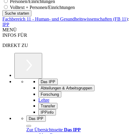
Personen/Einrichtungen
Volltext + Personen/Einrichtungen
Fachbereich 11 - Human- und Gesundheitswissenschaften (FB 11)
:
IPP
MENÜ
INFOS FÜR
DIREKT ZU
Das IPP
Abteilungen & Arbeitsgruppen
Forschung
Lehre
Transfer
IPPinfo
Das IPP
Zur Übersichtsseite
Das IPP