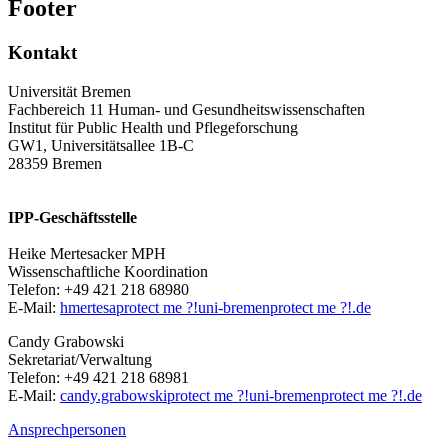
Footer
Kontakt
Universität Bremen
Fachbereich 11 Human- und Gesundheitswissenschaften
Institut für Public Health und Pflegeforschung
GW1, Universitätsallee 1B-C
28359 Bremen
IPP-Geschäftsstelle
Heike Mertesacker MPH
Wissenschaftliche Koordination
Telefon: +49 421 218 68980
E-Mail:
hmertesa
protect me ?!
uni-bremen
protect me ?!
.de
Candy Grabowski
Sekretariat/Verwaltung
Telefon: +49 421 218 68981
E-Mail:
candy.grabowski
protect me ?!
uni-bremen
protect me ?!
.de
Ansprechpersonen