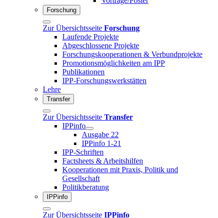
Vorträge/Poster
Forschung
Zur Übersichtsseite
Forschung
Laufende Projekte
Abgeschlossene Projekte
Forschungskooperationen & Verbundprojekte
Promotionsmöglichkeiten am IPP
Publikationen
IPP-Forschungswerkstätten
Lehre
Transfer
Zur Übersichtsseite
Transfer
IPPinfo
Ausgabe 22
IPPinfo 1-21
IPP-Schriften
Factsheets & Arbeitshilfen
Kooperationen mit Praxis, Politik und
Gesellschaft
Politikberatung
IPPinfo
Zur Übersichtsseite
IPPinfo