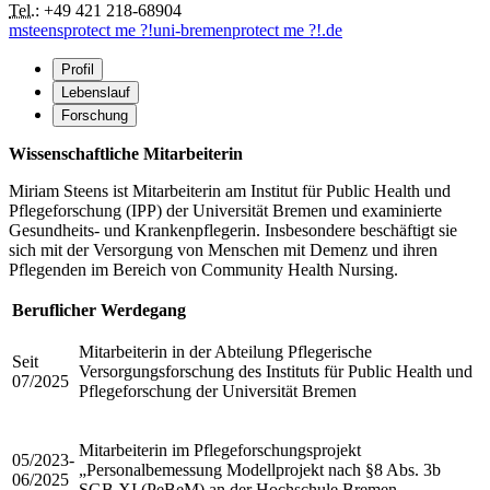
Tel.:
+49 421 218-68904
msteens
protect me ?!
uni-bremen
protect me ?!
.de
Profil
Lebenslauf
Forschung
Wissenschaftliche Mitarbeiterin
Miriam Steens ist Mitarbeiterin am Institut für Public Health und
Pflegeforschung (IPP) der Universität Bremen und examinierte
Gesundheits- und Krankenpflegerin. Insbesondere beschäftigt sie
sich mit der Versorgung von Menschen mit Demenz und ihren
Pflegenden im Bereich von Community Health Nursing.
Beruflicher Werdegang
Mitarbeiterin in der Abteilung Pflegerische
Seit
Versorgungsforschung des Instituts für Public Health und
07/2025
Pflegeforschung der Universität Bremen
Mitarbeiterin im Pflegeforschungsprojekt
05/2023-
„Personalbemessung Modellprojekt nach §8 Abs. 3b
06/2025
SGB XI (PeBeM) an der Hochschule Bremen