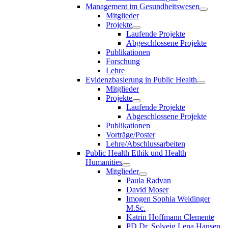
Management im Gesundheitswesen
Mitglieder
Projekte
Laufende Projekte
Abgeschlossene Projekte
Publikationen
Forschung
Lehre
Evidenzbasierung in Public Health
Mitglieder
Projekte
Laufende Projekte
Abgeschlossene Projekte
Publikationen
Vorträge/Poster
Lehre/Abschlussarbeiten
Public Health Ethik und Health
Humanities
Mitglieder
Paula Radvan
David Moser
Imogen Sophia Weidinger
M.Sc.
Katrin Hoffmann Clemente
PD Dr. Solveig Lena Hansen