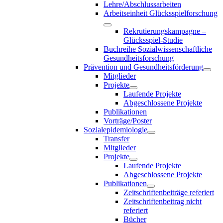
Lehre/Abschlussarbeiten
Arbeitseinheit Glücksspielforschung
Rekrutierungskampagne –
Glücksspiel-Studie
Buchreihe Sozialwissenschaftliche
Gesundheitsforschung
Prävention und Gesundheitsförderung
Mitglieder
Projekte
Laufende Projekte
Abgeschlossene Projekte
Publikationen
Vorträge/Poster
Sozialepidemiologie
Transfer
Mitglieder
Projekte
Laufende Projekte
Abgeschlossene Projekte
Publikationen
Zeitschriftenbeiträge referiert
Zeitschriftenbeitrag nicht
referiert
Bücher