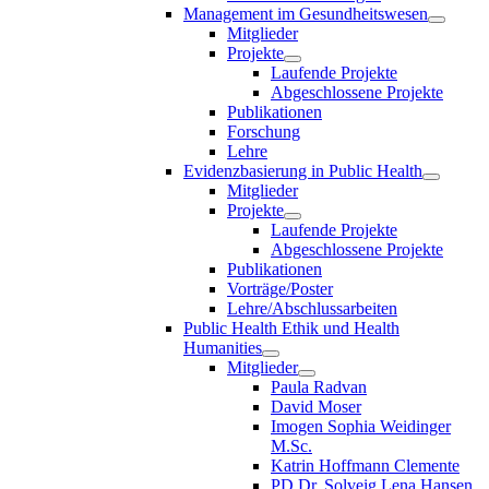
Management im Gesundheitswesen
Mitglieder
Projekte
Laufende Projekte
Abgeschlossene Projekte
Publikationen
Forschung
Lehre
Evidenzbasierung in Public Health
Mitglieder
Projekte
Laufende Projekte
Abgeschlossene Projekte
Publikationen
Vorträge/Poster
Lehre/Abschlussarbeiten
Public Health Ethik und Health
Humanities
Mitglieder
Paula Radvan
David Moser
Imogen Sophia Weidinger
M.Sc.
Katrin Hoffmann Clemente
PD Dr. Solveig Lena Hansen