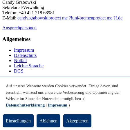
Candy Grabowski
Sekretariat/Verwaltung
Telefon: +49 421 218 68981
E-Mail:
candy.grabowski
protect me ?!
uni-bremen
protect me ?!
.de
Ansprechpersonen
Allgemeines
Impressum
Datenschutz
Notfall
Leichte Sprache
DGS
Social Media
Auf unserer Webseite werden Cookies verwendet. Einige davon sind
essentiell, während uns andere die Verbesserung und Optimierung der
Youtube
Instagram
Website im Sinne der Nutzenden ermöglichen. (
LinkedIn
Datenschutzerklärung
|
Impressum
)
Mastodon
© Universität Bremen 2026
Einstellungen
Ablehnen
Akzeptieren
Zum Seitenende springen
Zum Seitenanfang springen