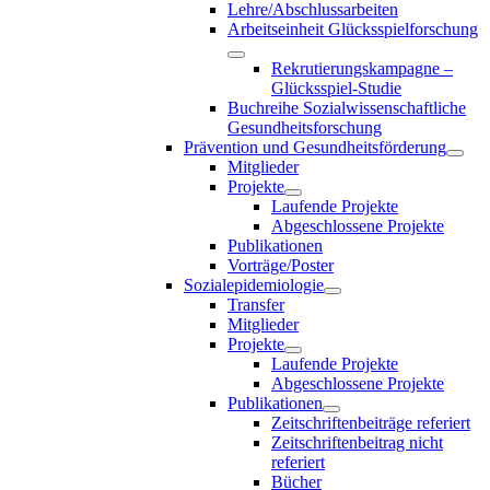
Lehre/Abschlussarbeiten
Arbeitseinheit Glücksspielforschung
Rekrutierungskampagne –
Glücksspiel-Studie
Buchreihe Sozialwissenschaftliche
Gesundheitsforschung
Prävention und Gesundheitsförderung
Mitglieder
Projekte
Laufende Projekte
Abgeschlossene Projekte
Publikationen
Vorträge/Poster
Sozialepidemiologie
Transfer
Mitglieder
Projekte
Laufende Projekte
Abgeschlossene Projekte
Publikationen
Zeitschriftenbeiträge referiert
Zeitschriftenbeitrag nicht
referiert
Bücher