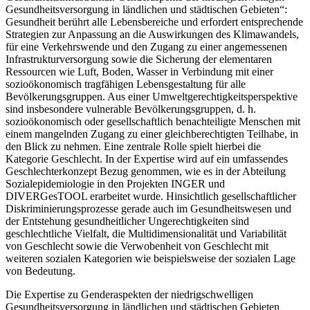
Gesundheitsversorgung in ländlichen und städtischen Gebieten“:
Gesundheit berührt alle Lebensbereiche und erfordert entsprechende
Strategien zur Anpassung an die Auswirkungen des Klimawandels,
für eine Verkehrswende und den Zugang zu einer angemessenen
Infrastrukturversorgung sowie die Sicherung der elementaren
Ressourcen wie Luft, Boden, Wasser in Verbindung mit einer
sozioökonomisch tragfähigen Lebensgestaltung für alle
Bevölkerungsgruppen. Aus einer Umweltgerechtigkeitsperspektive
sind insbesondere vulnerable Bevölkerungsgruppen, d. h.
sozioökonomisch oder gesellschaftlich benachteiligte Menschen mit
einem mangelnden Zugang zu einer gleichberechtigten Teilhabe, in
den Blick zu nehmen. Eine zentrale Rolle spielt hierbei die
Kategorie Geschlecht. In der Expertise wird auf ein umfassendes
Geschlechterkonzept Bezug genommen, wie es in der Abteilung
Sozialepidemiologie in den Projekten INGER und
DIVERGesTOOL erarbeitet wurde. Hinsichtlich gesellschaftlicher
Diskriminierungsprozesse gerade auch im Gesundheitswesen und
der Entstehung gesundheitlicher Ungerechtigkeiten sind
geschlechtliche Vielfalt, die Multidimensionalität und Variabilität
von Geschlecht sowie die Verwobenheit von Geschlecht mit
weiteren sozialen Kategorien wie beispielsweise der sozialen Lage
von Bedeutung.
Die Expertise zu Genderaspekten der niedrigschwelligen
Gesundheitsversorgung in ländlichen und städtischen Gebieten