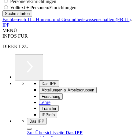
Personen/Einrichtungen
Volltext + Personen/Einrichtungen
Fachbereich 11 - Human- und Gesundheitswissenschaften (FB 11)
:
IPP
MENÜ
INFOS FÜR
DIREKT ZU
Das IPP
Abteilungen & Arbeitsgruppen
Forschung
Lehre
Transfer
IPPinfo
Das IPP
Zur Übersichtsseite
Das IPP