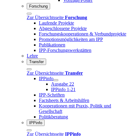
Vorträge/Poster
Forschung
Zur Übersichtsseite
Forschung
Laufende Projekte
Abgeschlossene Projekte
Forschungskooperationen & Verbundprojekte
Promotionsmöglichkeiten am IPP
Publikationen
IPP-Forschungswerkstätten
Lehre
Transfer
Zur Übersichtsseite
Transfer
IPPinfo
Ausgabe 22
IPPinfo 1-21
IPP-Schriften
Factsheets & Arbeitshilfen
Kooperationen mit Praxis, Politik und
Gesellschaft
Politikberatung
IPPinfo
Zur Übersichtsseite
IPPinfo