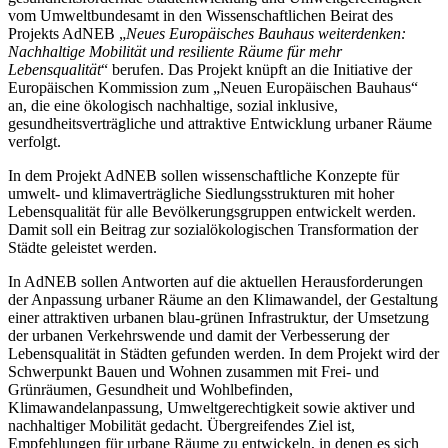
vom Umweltbundesamt in den Wissenschaftlichen Beirat des
Projekts AdNEB „
Neues Europäisches Bauhaus weiterdenken:
Nachhaltige Mobilität und resiliente Räume für mehr
Lebensqualität
“ berufen. Das Projekt knüpft an die Initiative der
Europäischen Kommission zum „Neuen Europäischen Bauhaus“
an, die eine ökologisch nachhaltige, sozial inklusive,
gesundheitsverträgliche und attraktive Entwicklung urbaner Räume
verfolgt.
In dem Projekt AdNEB sollen wissenschaftliche Konzepte für
umwelt- und klimaverträgliche Siedlungsstrukturen mit hoher
Lebensqualität für alle Bevölkerungsgruppen entwickelt werden.
Damit soll ein Beitrag zur sozialökologischen Transformation der
Städte geleistet werden.
In AdNEB sollen Antworten auf die aktuellen Herausforderungen
der Anpassung urbaner Räume an den ⁠Klimawandel⁠, der Gestaltung
einer attraktiven urbanen blau-grünen Infrastruktur, der Umsetzung
der urbanen Verkehrswende und damit der Verbesserung der
Lebensqualität in Städten gefunden werden. In dem Projekt wird der
Schwerpunkt Bauen und Wohnen zusammen mit Frei- und
Grünräumen, Gesundheit und Wohlbefinden,
Klimawandelanpassung, Umweltgerechtigkeit sowie aktiver und
nachhaltiger Mobilität gedacht. Übergreifendes Ziel ist,
Empfehlungen für urbane Räume zu entwickeln, in denen es sich