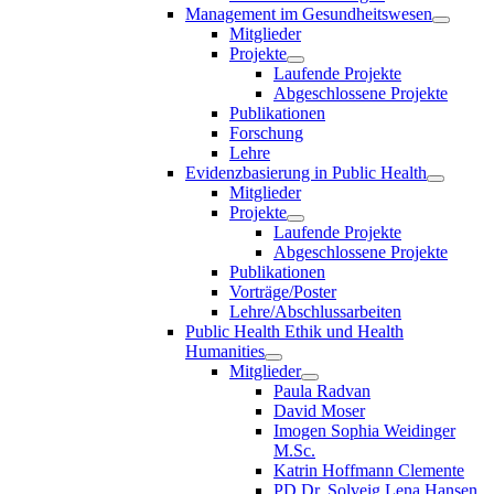
Management im Gesundheitswesen
Mitglieder
Projekte
Laufende Projekte
Abgeschlossene Projekte
Publikationen
Forschung
Lehre
Evidenzbasierung in Public Health
Mitglieder
Projekte
Laufende Projekte
Abgeschlossene Projekte
Publikationen
Vorträge/Poster
Lehre/Abschlussarbeiten
Public Health Ethik und Health
Humanities
Mitglieder
Paula Radvan
David Moser
Imogen Sophia Weidinger
M.Sc.
Katrin Hoffmann Clemente
PD Dr. Solveig Lena Hansen