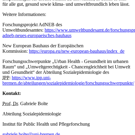
für alle gut, gesund sowie klima- und umweltfreundlich leben lässt.
Weitere Informationen:
Forschungsprojekt AdNEB des
Umweltbundesamtes:
https://www.umweltbundesamt.de/forschungspr
adneb-neues-europaeisches-bauhaus
New European
Bauhaus der Europäischen
Kommission:
https://europa.eu/new-european-bauhaus/index_de
Forschungsschwerpunkte „
Urban Health
- Gesundheit im urbanen
Raum“ und „Umweltgerechtigkeit - Chancengleichheit bei Umwelt
und Gesundheit“ der Abteilung Sozialepidemiologie des
IPP
:
https://www.ipp.uni-
bremen.de/abteilungen/sozialepidemiologie/forschungsschwerpunkte/
Kontakt:
Prof.
Dr.
Gabriele Bolte
Abteilung Sozialepidemiologie
Institut für
Public Health
und Pflegeforschung
gabriele.bolte@uni-bremen.de