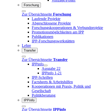
Vorträge/Poster
Forschung
Zur Übersichtsseite
Forschung
Laufende Projekte
Abgeschlossene Projekte
Forschungskooperationen & Verbundprojekte
Promotionsmöglichkeiten am IPP
Publikationen
IPP-Forschungswerkstätten
Lehre
Transfer
Zur Übersichtsseite
Transfer
IPPinfo
Ausgabe 22
IPPinfo 1-21
IPP-Schriften
Factsheets & Arbeitshilfen
Kooperationen mit Praxis, Politik und
Gesellschaft
Politikberatung
IPPinfo
Zur Übersichtsseite
IPPinfo