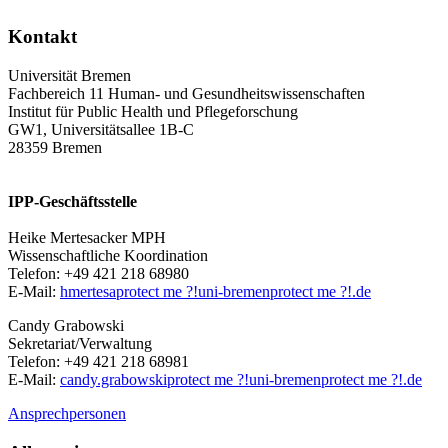
Kontakt
Universität Bremen
Fachbereich 11 Human- und Gesundheitswissenschaften
Institut für Public Health und Pflegeforschung
GW1, Universitätsallee 1B-C
28359 Bremen
IPP-Geschäftsstelle
Heike Mertesacker MPH
Wissenschaftliche Koordination
Telefon: +49 421 218 68980
E-Mail:
hmertesa
protect me ?!
uni-bremen
protect me ?!
.de
Candy Grabowski
Sekretariat/Verwaltung
Telefon: +49 421 218 68981
E-Mail:
candy.grabowski
protect me ?!
uni-bremen
protect me ?!
.de
Ansprechpersonen