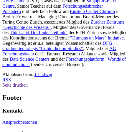
Notre Dame
(USA), Gastwissenschaftler am
Singapore-ETH
Centre
, Senior Teacher auf dem
Forschungseisbrecher
Polarstern
und mehrfach Fellow am
Einstein Center Chronoi
in
Berlin. Er war u.a. Managing Director und Board-Member des
Turing Centre Zürich, assoziiertes Mitglied des
Zürcher Zentrums
"Geschichte des Wissens"
, Mitglied des Governance Boards
des
Think-and-Do-Tanks "rethink"
der ETH Zürich sowie Mitglied
des Koordinationsteams der Bremer
"Humans on Mars" Initiative
.
Gegenwärtig ist er u.a. beteiligter Wissenschaftler des
DFG-
Graduiertenkollegs "Contradiction Studies"
, Mitglied der
AG
Forschungsdaten
der U Bremen Research Alliance sowie Mitglied
des
Data Science Centers
und der
Forschungsplattform "Worlds of
Contradiction"
(beides Universität Bremen).
Aktualisiert von:
J Ludwig
RSS
Seite drucken
Footer
Kontakt
Ansprechpersonen