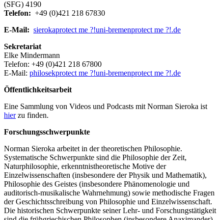
(SFG) 4190
Telefon:
+49 (0)421 218 67830
E-Mail:
sieroka
protect me ?!
uni-bremen
protect me ?!
.de
Sekretariat
Elke Mindermann
Telefon: +49 (0)421 218 67800
E-Mail:
philosek
protect me ?!
uni-bremen
protect me ?!
.de
Öffentlichkeitsarbeit
Eine Sammlung von Videos und Podcasts mit Norman Sieroka ist
hier
zu finden.
Forschungsschwerpunkte
Norman Sieroka arbeitet in der theoretischen Philosophie.
Systematische Schwerpunkte sind die Philosophie der Zeit,
Naturphilosophie, erkenntnistheoretische Motive der
Einzelwissenschaften (insbesondere der Physik und Mathematik),
Philosophie des Geistes (insbesondere Phänomenologie und
auditorisch-musikalische Wahrnehmung) sowie methodische Fragen
der Geschichtsschreibung von Philosophie und Einzelwissenschaft.
Die historischen Schwerpunkte seiner Lehr- und Forschungstätigkeit
sind die frühgriechischen Philosophen (insbesondere Anaximander),