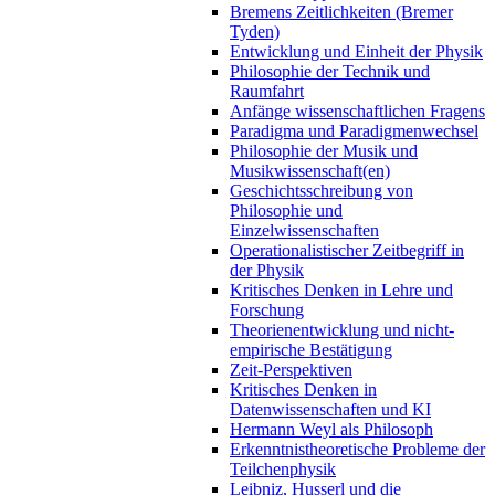
Bremens Zeitlichkeiten (Bremer
Tyden)
Entwicklung und Einheit der Physik
Philosophie der Technik und
Raumfahrt
Anfänge wissenschaftlichen Fragens
Paradigma und Paradigmenwechsel
Philosophie der Musik und
Musikwissenschaft(en)
Geschichtsschreibung von
Philosophie und
Einzelwissenschaften
Operationalistischer Zeitbegriff in
der Physik
Kritisches Denken in Lehre und
Forschung
Theorienentwicklung und nicht-
empirische Bestätigung
Zeit-Perspektiven
Kritisches Denken in
Datenwissenschaften und KI
Hermann Weyl als Philosoph
Erkenntnistheoretische Probleme der
Teilchenphysik
Leibniz, Husserl und die