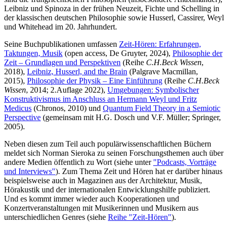
Leibniz und Spinoza in der frühen Neuzeit, Fichte und Schelling in
der klassischen deutschen Philosophie sowie Husserl, Cassirer, Weyl
und Whitehead im 20. Jahrhundert.
Seine Buchpublikationen umfassen
Zeit-Hören: Erfahrungen,
Taktungen, Musik
(open access, De Gruyter, 2024),
Philosophie der
Zeit – Grundlagen und Perspektiven
(Reihe
C.H.Beck Wissen
,
2018),
Leibniz, Husserl, and the Brain
(Palgrave Macmillan,
2015),
Philosophie der Physik – Eine Einführung
(Reihe
C.H.Beck
Wissen
, 2014; 2.Auflage 2022),
Umgebungen: Symbolischer
Konstruktivismus im Anschluss an Hermann Weyl und Fritz
Medicus
(Chronos, 2010) und
Quantum Field Theory in a Semiotic
Perspective
(gemeinsam mit H.G. Dosch und V.F. Müller; Springer,
2005).
Neben diesen zum Teil auch populärwissenschaftlichen Büchern
meldet sich Norman Sieroka zu seinen Forschungsthemen auch über
andere Medien öffentlich zu Wort (siehe unter
"Podcasts, Vorträge
und Interviews"
). Zum Thema Zeit und Hören hat er darüber hinaus
beispielsweise auch in Magazinen aus der Architektur, Musik,
Hörakustik und der internationalen Entwicklungshilfe publiziert.
Und es kommt immer wieder auch Kooperationen und
Konzertveranstaltungen mit Musikerinnen und Musikern aus
unterschiedlichen Genres (siehe
Reihe "Zeit-Hören"
).