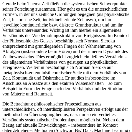
Gerade beim Thema Zeit fließen die systematischen Schwerpunkte
seiner Forschung zusammen. Hier geht es um die unterschiedlichen
Formen, in der uns zeitliche Ordnungen begegnen (als physikalische
Zeit, historische Zeit, individuell erlebte Zeit usw.), um ihre
jeweilige kontinuierliche bzw. diskrete Grundstruktur und um ihr
Verhältnis untereinander. Wichtig ist ihm hierbei ein allgemeines
Verständnis der Wiederholungsstruktur von Ereignissen. Im Kontext
der Philosophie des Geistes beschäftigt sich Norman Sieroka
entsprechend mit grundlegenden Fragen der Wahrnehmung von
Abfolgen (insbesondere beim Hören) und der inneren Dynamik des
Zeitbewusstseins. Dies ermöglicht zugleich ein tieferes Verständnis
des allgemeinen Verhältnisses von geistigen zu physikalischen
Ereignissen. Weiterhin beschäftigt sich Norman Sieroka auf
metaphysisch-erkenntnistheoretischer Seite mit dem Verhältnis von
Zeit, Kontinuität und Diskretheit. Er tut dies insbesondere im
Anschluss an Ansätze aus den exakten Wissenschaften – so zum
Beispiel in Form der Frage nach dem Verhältnis und der Struktur
von Materie und Raumzeit.
Die Betrachtung philosophischer Fragestellungen aus
unterschiedlichen, oft interdisziplinären Perspektiven erfolgt aus der
methodischen Überzeugung heraus, dass nur so ein vertieftes
Verständnis systematischer Problemlagen möglich ist. Neben dem
Bezug auf aktuelle Entwicklungen – insbesondere im Kontext
datengetriebener Methoden (Stichwort Big Data, Machine Learning)