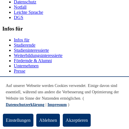
Datenschutz
Notfall
Leichte Sprache
DGS
Infos für
Infos für
Studierende
Studieninteressierte
Weiterbildungsinteressierte
Fördernde & Alumni
Unternehmen
Presse
Social Media
Auf unserer Webseite werden Cookies verwendet. Einige davon sind
essentiell, während uns andere die Verbesserung und Optimierung der
Youtube
Instagram
Website im Sinne der Nutzenden ermöglichen. (
LinkedIn
Datenschutzerklärung
|
Impressum
)
Mastodon
© Universität Bremen 2026
Einstellungen
Ablehnen
Akzeptieren
Zum Seitenende springen
Zum Seitenanfang springen