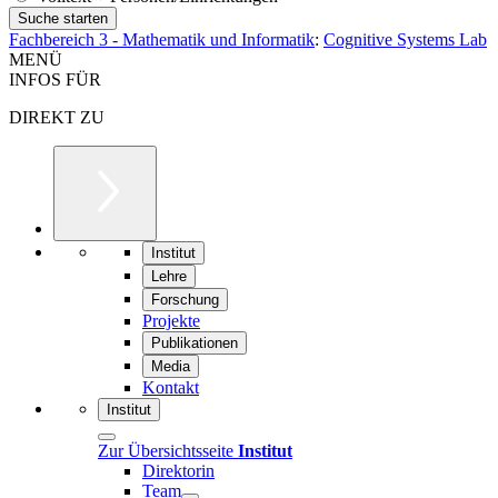
Fachbereich 3 - Mathematik und Informatik
:
Cognitive Systems Lab
MENÜ
INFOS FÜR
DIREKT ZU
Institut
Lehre
Forschung
Projekte
Publikationen
Media
Kontakt
Institut
Zur Übersichtsseite
Institut
Direktorin
Team