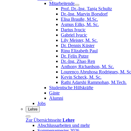
Mitarbeitende
Prof. Dr.-Ing. Tanja Schultz
Dr.-Ing. Marvin Borsdorf
Elisa Brauße, M.Sc.
Asmus Eilks, M. Sc.
Darius Ivucic
Gabriel Ivucic
Lily Meister, M. Sc.
Dr. Dennis Küster
Rinu Elizabeth Paul
Dr. Felix Putze
Dr.-Ing. Zhao Ren
Anthony Richardson, M. Sc.
Lourenço Abruhosa Rodrigues, M. Sc
Kevin Scheck, M. Sc.
Rathi Adarshi Rammohan, M.Tech.
Studentische Hilfskräfte
Gäste
Alumni
Jobs
Lehre
Zur Übersichtsseite
Lehre
Abschlussarbeiten und mehr
Sommersemester 2026