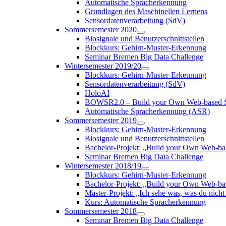
Automatische Spracherkennung
Grundlagen des Maschinellen Lernens
Sensordatenverarbeitung (SdV)
Sommersemester 2020
Biosignale und Benutzerschnittstellen
Blockkurs: Gehirn-Muster-Erkennung
Seminar Bremen Big Data Challenge
Wintersemester 2019/20
Blockkurs: Gehirn-Muster-Erkennung
Sensordatenverarbeitung (SdV)
HoloAI
BOWSR2.0 – Build your Own Web-based S
Automatische Spracherkennung (ASR)
Sommersemester 2019
Blockkurs: Gehirn-Muster-Erkennung
Biosignale und Benutzerschnittstellen
Bachelor-Projekt: „Build your Own Web-b
Seminar Bremen Big Data Challenge
Wintersemester 2018/19
Blockkurs: Gehirn-Muster-Erkennung
Bachelor-Projekt: „Build your Own Web-
Master-Projekt: „Ich sehe was, was du nicht 
Kurs: Automatische Spracherkennung
Sommersemester 2018
Seminar Bremen Big Data Challenge