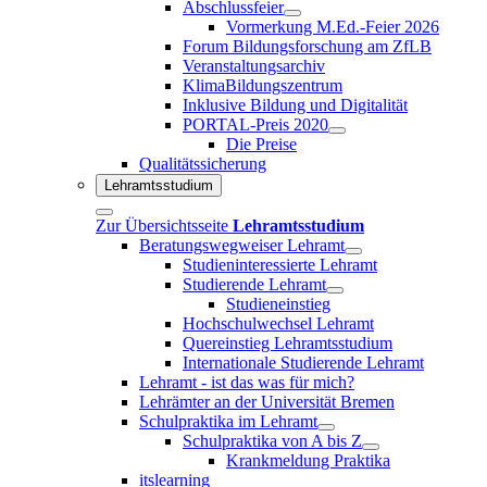
Abschlussfeier
Vormerkung M.Ed.-Feier 2026
Forum Bildungsforschung am ZfLB
Veranstaltungsarchiv
KlimaBildungszentrum
Inklusive Bildung und Digitalität
PORTAL-Preis 2020
Die Preise
Qualitätssicherung
Lehramtsstudium
Zur Übersichtsseite
Lehramtsstudium
Beratungswegweiser Lehramt
Studieninteressierte Lehramt
Studierende Lehramt
Studieneinstieg
Hochschulwechsel Lehramt
Quereinstieg Lehramtsstudium
Internationale Studierende Lehramt
Lehramt - ist das was für mich?
Lehrämter an der Universität Bremen
Schulpraktika im Lehramt
Schulpraktika von A bis Z
Krankmeldung Praktika
itslearning