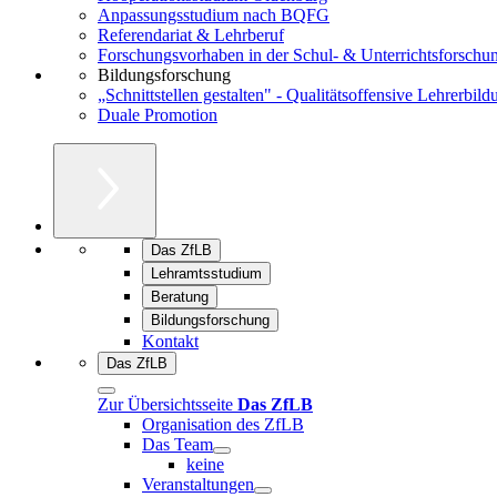
Anpassungsstudium nach BQFG
Referendariat & Lehrberuf
Forschungsvorhaben in der Schul- & Unterrichtsforschu
Bildungsforschung
„Schnittstellen gestalten" - Qualitätsoffensive Lehrerbild
Duale Promotion
Das ZfLB
Lehramtsstudium
Beratung
Bildungsforschung
Kontakt
Das ZfLB
Zur Übersichtsseite
Das ZfLB
Organisation des ZfLB
Das Team
keine
Veranstaltungen