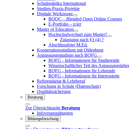
Schulpraktika International
Studien-Praxis-Projekte
Digitale Werkzeuge
BOOC – Blended Open Online Courses
E-Portfolio – p:ier
Master of Education
Hochschulwechsel zum Master?
Zulassung nach §3 (4) ?
Abschlussfeier M.Ed.
Kooperationsstudium mit Oldenburg
Anpassungsstudium nach BQFG
BQFG - Informationen für Studierende
Wissenschaftlicher Teil des Anpassungsl
BQFG - Informationen für Lehrende
BQFG - Informationen für Interessierte
Referendariat & Lehrberuf
Forschung in Schule (Datenschutz)
Qualitätssicherung
Beratung
Zur Übersichtsseite
Beratung
Infoveranstaltungen
Bildungsforschung