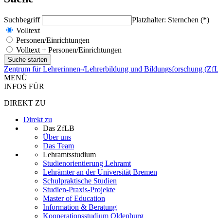
Suchbegriff
Platzhalter: Sternchen (*)
Volltext
Personen/Einrichtungen
Volltext + Personen/Einrichtungen
Zentrum für Lehrerinnen-/Lehrerbildung und Bildungsforschung (Zf
MENÜ
INFOS FÜR
DIREKT ZU
Direkt zu
Das ZfLB
Über uns
Das Team
Lehramtsstudium
Studienorientierung Lehramt
Lehrämter an der Universität Bremen
Schulpraktische Studien
Studien-Praxis-Projekte
Master of Education
Information & Beratung
Kooperationsstudium Oldenburg