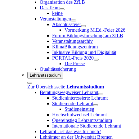
Organisation des ZfLB
Das Team
keine
Veranstaltungen
Abschlussfeier
Vormerkung M.Ed.-Feier 2026
Forum Bildungsforschung am ZfLB
Veranstaltungsarchiv
KlimaBildungszentrum
Inklusive Bildung und Digitalität
PORTAL-Preis 2020
Die Preise
Qualitätssicherung
Lehramtsstudium
Zur Übersichtsseite
Lehramtsstudium
Beratungswegweiser Lehramt
Studieninteressierte Lehramt
Studierende Lehramt
Studieneinstieg
Hochschulwechsel Lehramt
Quereinstieg Lehramtsstudium
Internationale Studierende Lehramt
Lehramt - ist das was für mich?
Lehrämter an der Universität Bremen