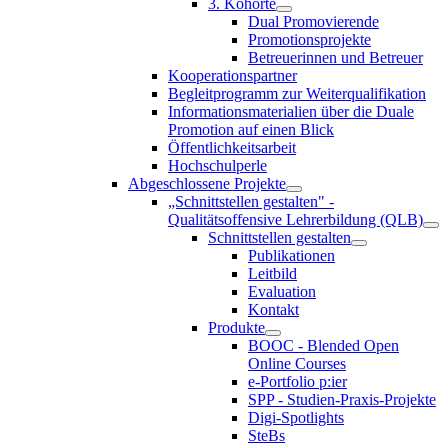
3. Kohorte
Dual Promovierende
Promotionsprojekte
Betreuerinnen und Betreuer
Kooperationspartner
Begleitprogramm zur Weiterqualifikation
Informationsmaterialien über die Duale
Promotion auf einen Blick
Öffentlichkeitsarbeit
Hochschulperle
Abgeschlossene Projekte
„Schnittstellen gestalten" -
Qualitätsoffensive Lehrerbildung (QLB)
Schnittstellen gestalten
Publikationen
Leitbild
Evaluation
Kontakt
Produkte
BOOC - Blended Open
Online Courses
e-Portfolio p:ier
SPP - Studien-Praxis-Projekte
Digi-Spotlights
SteBs