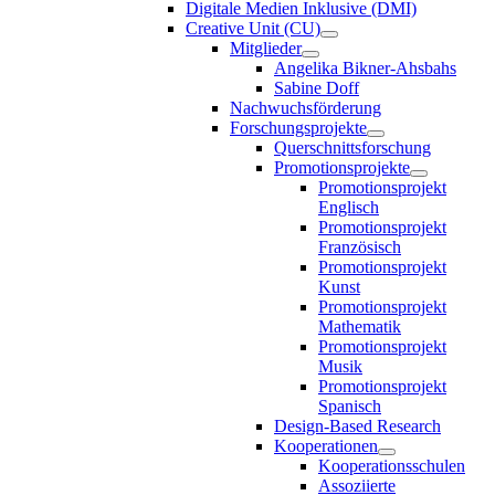
Digitale Medien Inklusive (DMI)
Creative Unit (CU)
Mitglieder
Angelika Bikner-Ahsbahs
Sabine Doff
Nachwuchsförderung
Forschungsprojekte
Querschnittsforschung
Promotionsprojekte
Promotionsprojekt
Englisch
Promotionsprojekt
Französisch
Promotionsprojekt
Kunst
Promotionsprojekt
Mathematik
Promotionsprojekt
Musik
Promotionsprojekt
Spanisch
Design-Based Research
Kooperationen
Kooperationsschulen
Assoziierte