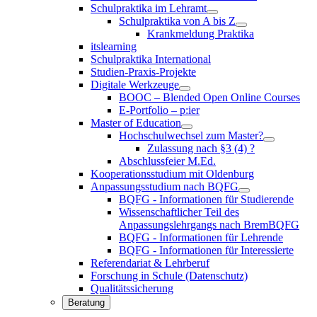
Schulpraktika im Lehramt
Schulpraktika von A bis Z
Krankmeldung Praktika
itslearning
Schulpraktika International
Studien-Praxis-Projekte
Digitale Werkzeuge
BOOC – Blended Open Online Courses
E-Portfolio – p:ier
Master of Education
Hochschulwechsel zum Master?
Zulassung nach §3 (4) ?
Abschlussfeier M.Ed.
Kooperationsstudium mit Oldenburg
Anpassungsstudium nach BQFG
BQFG - Informationen für Studierende
Wissenschaftlicher Teil des
Anpassungslehrgangs nach BremBQFG
BQFG - Informationen für Lehrende
BQFG - Informationen für Interessierte
Referendariat & Lehrberuf
Forschung in Schule (Datenschutz)
Qualitätssicherung
Beratung