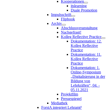
Kooperationen
itslearning
Duale Promotion
Impulsschrift
Flipbook
Archiv
Abschlussveranstaltung
Nachgefragt!
Kolleg Reflective Practice
Dokumentation: 12.
Kolleg Reflective
Practice
Dokumentation: 11.
Kolleg Reflective
Practice
Dokumentation: 1.
Online-Symposium
„Digitalisierung in der
Bildung von
Lehrkräften“, 04. -
05.11.2021
Projektfilm
Pressespiegel
Mediathek
ForstA integriert Lehramt³