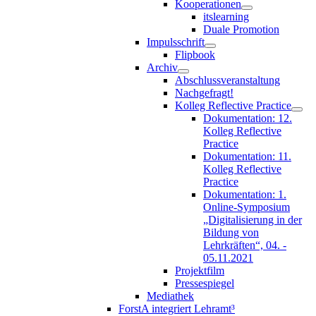
Kooperationen
itslearning
Duale Promotion
Impulsschrift
Flipbook
Archiv
Abschlussveranstaltung
Nachgefragt!
Kolleg Reflective Practice
Dokumentation: 12.
Kolleg Reflective
Practice
Dokumentation: 11.
Kolleg Reflective
Practice
Dokumentation: 1.
Online-Symposium
„Digitalisierung in der
Bildung von
Lehrkräften“, 04. -
05.11.2021
Projektfilm
Pressespiegel
Mediathek
ForstA integriert Lehramt³