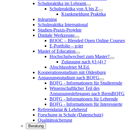
Schulpraktika im Lehramt
Schulpraktika von A bis Z
Krankmeldung Praktika
itslearning
Schulpraktika International
Studien-Praxis-Projekte
Digitale Werkzeuge
BOOC – Blended Open Online Courses
E-Portfolio – p:ier
Master of Education
Hochschulwechsel zum Master?
Zulassung nach §3 (4) ?
Abschlussfeier M.Ed.
Kooperationsstudium mit Oldenburg
Anpassungsstudium nach BQFG
BQFG - Informationen für Studierende
Wissenschaftlicher Teil des
Anpassungslehrgangs nach BremBQFG
BQFG - Informationen für Lehrende
BQFG - Informationen für Interessierte
Referendariat & Lehrberuf
Forschung in Schule (Datenschutz)
Qualitätssicherung
Beratung