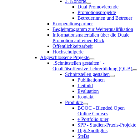
3. Kohorte
Dual Promovierende
Promotionsprojekte
Betreuerinnen und Betreuer
Kooperationspartner
Begleitprogramm zur Weiterqualifikation
Informationsmaterialien über die Duale
Promotion auf einen Blick
Öffentlichkeitsarbeit
Hochschulperle
Abgeschlossene Projekte
„Schnittstellen gestalten" -
Qualitätsoffensive Lehrerbildung (QLB)
Schnittstellen gestalten
Publikationen
Leitbild
Evaluation
Kontakt
Produkte
BOOC - Blended Open
Online Courses
e-Portfolio p:ier
SPP - Studien-Praxis-Projekte
Digi-Spotlights
SteBs