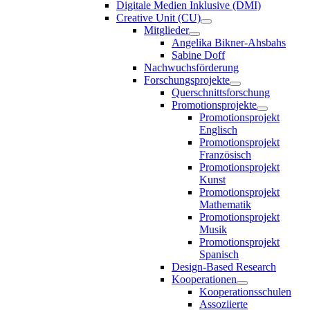
Digitale Medien Inklusive (DMI)
Creative Unit (CU)
Mitglieder
Angelika Bikner-Ahsbahs
Sabine Doff
Nachwuchsförderung
Forschungsprojekte
Querschnittsforschung
Promotionsprojekte
Promotionsprojekt
Englisch
Promotionsprojekt
Französisch
Promotionsprojekt
Kunst
Promotionsprojekt
Mathematik
Promotionsprojekt
Musik
Promotionsprojekt
Spanisch
Design-Based Research
Kooperationen
Kooperationsschulen
Assoziierte