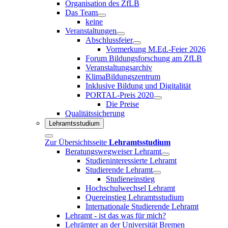
Organisation des ZfLB
Das Team
keine
Veranstaltungen
Abschlussfeier
Vormerkung M.Ed.-Feier 2026
Forum Bildungsforschung am ZfLB
Veranstaltungsarchiv
KlimaBildungszentrum
Inklusive Bildung und Digitalität
PORTAL-Preis 2020
Die Preise
Qualitätssicherung
Lehramtsstudium
Zur Übersichtsseite
Lehramtsstudium
Beratungswegweiser Lehramt
Studieninteressierte Lehramt
Studierende Lehramt
Studieneinstieg
Hochschulwechsel Lehramt
Quereinstieg Lehramtsstudium
Internationale Studierende Lehramt
Lehramt - ist das was für mich?
Lehrämter an der Universität Bremen