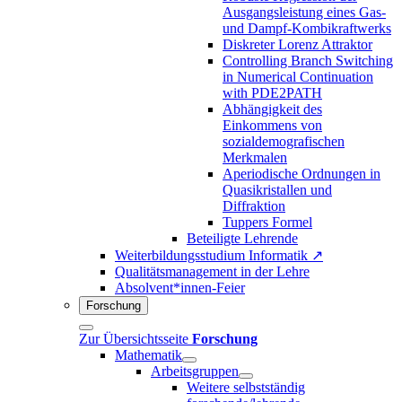
Ausgangsleistung eines Gas-
und Dampf-Kombikraftwerks
Diskreter Lorenz Attraktor
Controlling Branch Switching
in Numerical Continuation
with PDE2PATH
Abhängigkeit des
Einkommens von
sozialdemografischen
Merkmalen
Aperiodische Ordnungen in
Quasikristallen und
Diffraktion
Tuppers Formel
Beteiligte Lehrende
Weiterbildungsstudium Informatik ↗
Qualitätsmanagement in der Lehre
Absolvent*innen-Feier
Forschung
Zur Übersichtsseite
Forschung
Mathematik
Arbeitsgruppen
Weitere selbstständig