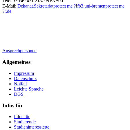
Telefax: +49 421 218- 98 63 500
E-Mail:
Dekanat.Sekretariat
protect me ?!
fb3.uni-bremen
protect me
?!
.de
Ansprechpersonen
Allgemeines
Impressum
Datenschutz
Notfall
Leichte Sprache
DGS
Infos für
Infos für
Studierende
Studieninteressierte