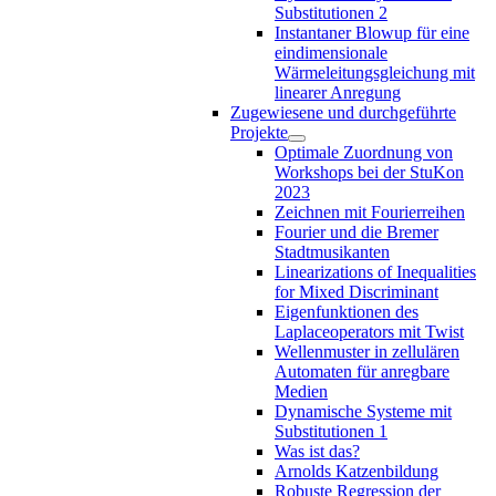
Substitutionen 2
Instantaner Blowup für eine
eindimensionale
Wärmeleitungsgleichung mit
linearer Anregung
Zugewiesene und durchgeführte
Projekte
Optimale Zuordnung von
Workshops bei der StuKon
2023
Zeichnen mit Fourierreihen
Fourier und die Bremer
Stadtmusikanten
Linearizations of Inequalities
for Mixed Discriminant
Eigenfunktionen des
Laplaceoperators mit Twist
Wellenmuster in zellulären
Automaten für anregbare
Medien
Dynamische Systeme mit
Substitutionen 1
Was ist das?
Arnolds Katzenbildung
Robuste Regression der