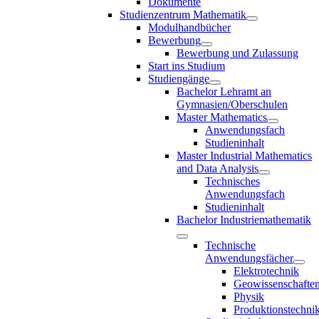
Dokumente
Studienzentrum Mathematik
Modulhandbücher
Bewerbung
Bewerbung und Zulassung
Start ins Studium
Studiengänge
Bachelor Lehramt an
Gymnasien/Oberschulen
Master Mathematics
Anwendungsfach
Studieninhalt
Master Industrial Mathematics
and Data Analysis
Technisches
Anwendungsfach
Studieninhalt
Bachelor Industriemathematik
Technische
Anwendungsfächer
Elektrotechnik
Geowissenschafte
Physik
Produktionstechni