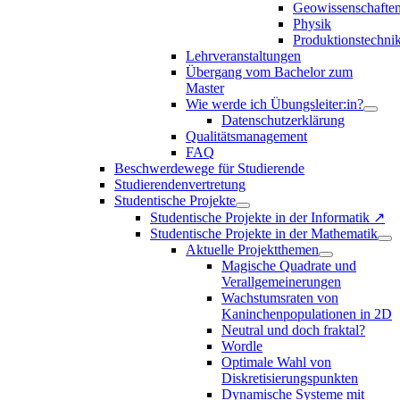
Geowissenschafte
Physik
Produktionstechni
Lehrveranstaltungen
Übergang vom Bachelor zum
Master
Wie werde ich Übungsleiter:in?
Datenschutzerklärung
Qualitätsmanagement
FAQ
Beschwerdewege für Studierende
Studierendenvertretung
Studentische Projekte
Studentische Projekte in der Informatik ↗
Studentische Projekte in der Mathematik
Aktuelle Projektthemen
Magische Quadrate und
Verallgemeinerungen
Wachstumsraten von
Kaninchenpopulationen in 2D
Neutral und doch fraktal?
Wordle
Optimale Wahl von
Diskretisierungspunkten
Dynamische Systeme mit