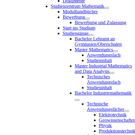
Dokumente
Studienzentrum Mathematik
Modulhandbücher
Bewerbung
Bewerbung und Zulassung
Start ins Studium
Studiengänge
Bachelor Lehramt an
Gymnasien/Oberschulen
Master Mathematics
Anwendungsfach
Studieninhalt
Master Industrial Mathematics
and Data Analysis
Technisches
Anwendungsfach
Studieninhalt
Bachelor Industriemathematik
Technische
Anwendungsfächer
Elektrotechnik
Geowissenschafte
Physik
Produktionstechni