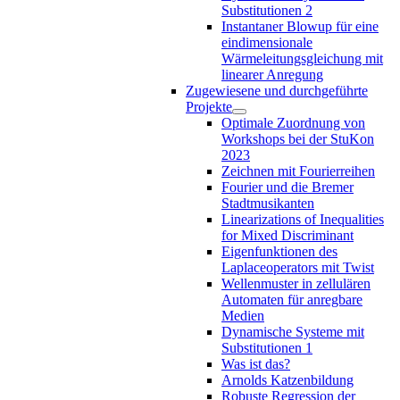
Substitutionen 2
Instantaner Blowup für eine
eindimensionale
Wärmeleitungsgleichung mit
linearer Anregung
Zugewiesene und durchgeführte
Projekte
Optimale Zuordnung von
Workshops bei der StuKon
2023
Zeichnen mit Fourierreihen
Fourier und die Bremer
Stadtmusikanten
Linearizations of Inequalities
for Mixed Discriminant
Eigenfunktionen des
Laplaceoperators mit Twist
Wellenmuster in zellulären
Automaten für anregbare
Medien
Dynamische Systeme mit
Substitutionen 1
Was ist das?
Arnolds Katzenbildung
Robuste Regression der