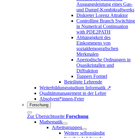
Ausgangsleistung eines Gas-
und Dampf-Kombikraftwerks
Diskreter Lorenz Attraktor
Controlling Branch Switching
in Numerical Continuation
with PDE2PATH
Abhängigkeit des
Einkommens von
sozialdemografischen
Merkmalen
Aperiodische Ordnungen in
Quasikristallen und
Diffraktion
Tuppers Formel
Beteiligte Lehrende
Weiterbildungsstudium Informatik ↗
Qualitätsmanagement in der Lehre
Absolvent*innen-Feier
Forschung
Zur Übersichtsseite
Forschung
Mathematik
Arbeitsgruppen
Weitere selbstständig