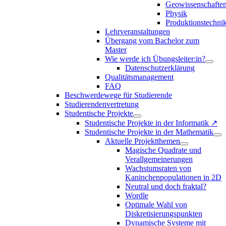
Geowissenschafte
Physik
Produktionstechni
Lehrveranstaltungen
Übergang vom Bachelor zum
Master
Wie werde ich Übungsleiter:in?
Datenschutzerklärung
Qualitätsmanagement
FAQ
Beschwerdewege für Studierende
Studierendenvertretung
Studentische Projekte
Studentische Projekte in der Informatik ↗
Studentische Projekte in der Mathematik
Aktuelle Projektthemen
Magische Quadrate und
Verallgemeinerungen
Wachstumsraten von
Kaninchenpopulationen in 2D
Neutral und doch fraktal?
Wordle
Optimale Wahl von
Diskretisierungspunkten
Dynamische Systeme mit