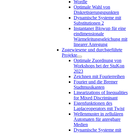
Wordle
Optimale Wahl von
Diskretisierungspunkten
Dynamische Systeme mit
Substitutionen 2
Instantaner Blowup für eine
eindimensionale
Wärmeleitungsgleichung mit
linearer Anregung
Zugewiesene und durchgeführte
Projekte
Optimale Zuordnung von
Workshops bei der StuKon
2023
Zeichnen mit Fourierreihen
Fourier und die Bremer
Stadtmusikanten
Linearizations of Inequalities
for Mixed Discriminant
Eigenfunktionen des
Laplaceoperators mit Twist
Wellenmuster in zellulären
Automaten für anregbare
Medien
Dynamische Systeme mit