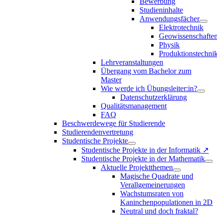
Bewerbung
Studieninhalte
Anwendungsfächer
Elektrotechnik
Geowissenschafte
Physik
Produktionstechni
Lehrveranstaltungen
Übergang vom Bachelor zum
Master
Wie werde ich Übungsleiter:in?
Datenschutzerklärung
Qualitätsmanagement
FAQ
Beschwerdewege für Studierende
Studierendenvertretung
Studentische Projekte
Studentische Projekte in der Informatik ↗
Studentische Projekte in der Mathematik
Aktuelle Projektthemen
Magische Quadrate und
Verallgemeinerungen
Wachstumsraten von
Kaninchenpopulationen in 2D
Neutral und doch fraktal?