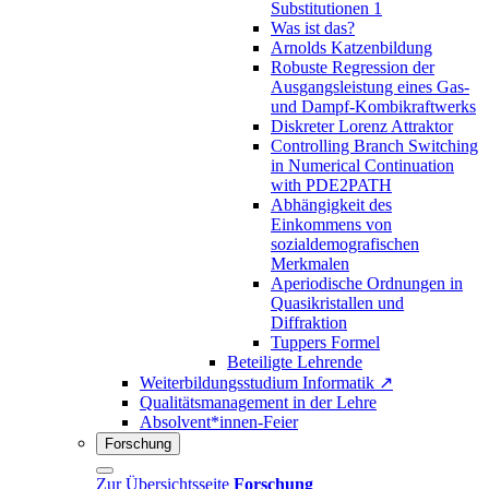
Substitutionen 1
Was ist das?
Arnolds Katzenbildung
Robuste Regression der
Ausgangsleistung eines Gas-
und Dampf-Kombikraftwerks
Diskreter Lorenz Attraktor
Controlling Branch Switching
in Numerical Continuation
with PDE2PATH
Abhängigkeit des
Einkommens von
sozialdemografischen
Merkmalen
Aperiodische Ordnungen in
Quasikristallen und
Diffraktion
Tuppers Formel
Beteiligte Lehrende
Weiterbildungsstudium Informatik ↗
Qualitätsmanagement in der Lehre
Absolvent*innen-Feier
Forschung
Zur Übersichtsseite
Forschung