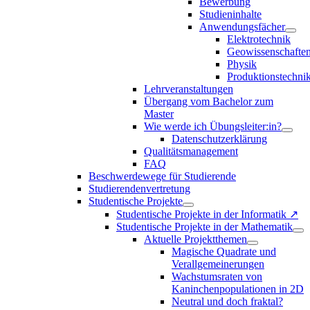
Bewerbung
Studieninhalte
Anwendungsfächer
Elektrotechnik
Geowissenschafte
Physik
Produktionstechni
Lehrveranstaltungen
Übergang vom Bachelor zum
Master
Wie werde ich Übungsleiter:in?
Datenschutzerklärung
Qualitätsmanagement
FAQ
Beschwerdewege für Studierende
Studierendenvertretung
Studentische Projekte
Studentische Projekte in der Informatik ↗
Studentische Projekte in der Mathematik
Aktuelle Projektthemen
Magische Quadrate und
Verallgemeinerungen
Wachstumsraten von
Kaninchenpopulationen in 2D
Neutral und doch fraktal?