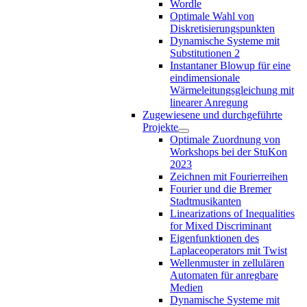
Wordle
Optimale Wahl von
Diskretisierungspunkten
Dynamische Systeme mit
Substitutionen 2
Instantaner Blowup für eine
eindimensionale
Wärmeleitungsgleichung mit
linearer Anregung
Zugewiesene und durchgeführte
Projekte
Optimale Zuordnung von
Workshops bei der StuKon
2023
Zeichnen mit Fourierreihen
Fourier und die Bremer
Stadtmusikanten
Linearizations of Inequalities
for Mixed Discriminant
Eigenfunktionen des
Laplaceoperators mit Twist
Wellenmuster in zellulären
Automaten für anregbare
Medien
Dynamische Systeme mit