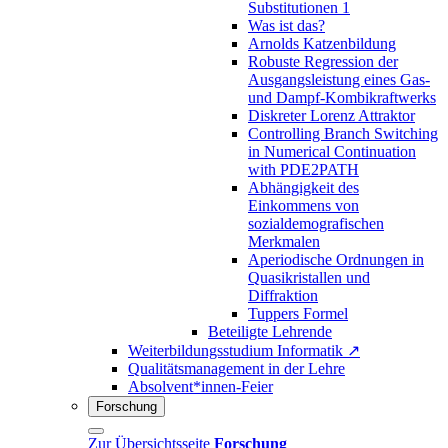
Substitutionen 1
Was ist das?
Arnolds Katzenbildung
Robuste Regression der
Ausgangsleistung eines Gas-
und Dampf-Kombikraftwerks
Diskreter Lorenz Attraktor
Controlling Branch Switching
in Numerical Continuation
with PDE2PATH
Abhängigkeit des
Einkommens von
sozialdemografischen
Merkmalen
Aperiodische Ordnungen in
Quasikristallen und
Diffraktion
Tuppers Formel
Beteiligte Lehrende
Weiterbildungsstudium Informatik ↗
Qualitätsmanagement in der Lehre
Absolvent*innen-Feier
Forschung
Zur Übersichtsseite
Forschung