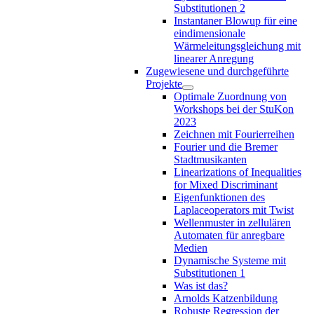
Substitutionen 2
Instantaner Blowup für eine
eindimensionale
Wärmeleitungsgleichung mit
linearer Anregung
Zugewiesene und durchgeführte
Projekte
Optimale Zuordnung von
Workshops bei der StuKon
2023
Zeichnen mit Fourierreihen
Fourier und die Bremer
Stadtmusikanten
Linearizations of Inequalities
for Mixed Discriminant
Eigenfunktionen des
Laplaceoperators mit Twist
Wellenmuster in zellulären
Automaten für anregbare
Medien
Dynamische Systeme mit
Substitutionen 1
Was ist das?
Arnolds Katzenbildung
Robuste Regression der