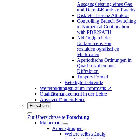
Ausgangsleistung eines Gas-
und Dampf-Kombikraftwerks
Diskreter Lorenz Attraktor
Controlling Branch Switching
in Numerical Continuation
with PDE2PATH
Abhängigkeit des
Einkommens von
sozialdemografischen
Merkmalen
Aperiodische Ordnungen in
Quasikristallen und
Diffraktion
Tuppers Formel
Beteiligte Lehrende
Weiterbildungsstudium Informatik ↗
Qualitätsmanagement in der Lehre
Absolvent*innen-Feier
Forschung
Zur Übersichtsseite
Forschung
Mathematik
Arbeitsgruppen
Weitere selbstständig