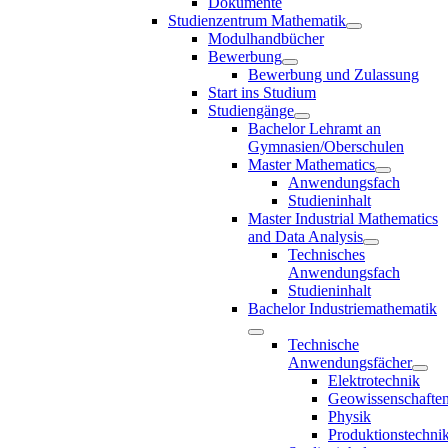
Dokumente
Studienzentrum Mathematik
Modulhandbücher
Bewerbung
Bewerbung und Zulassung
Start ins Studium
Studiengänge
Bachelor Lehramt an
Gymnasien/Oberschulen
Master Mathematics
Anwendungsfach
Studieninhalt
Master Industrial Mathematics
and Data Analysis
Technisches
Anwendungsfach
Studieninhalt
Bachelor Industriemathematik
Technische
Anwendungsfächer
Elektrotechnik
Geowissenschafte
Physik
Produktionstechni