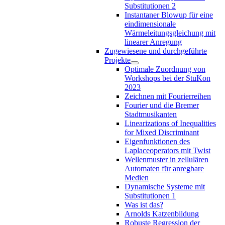
Substitutionen 2
Instantaner Blowup für eine
eindimensionale
Wärmeleitungsgleichung mit
linearer Anregung
Zugewiesene und durchgeführte
Projekte
Optimale Zuordnung von
Workshops bei der StuKon
2023
Zeichnen mit Fourierreihen
Fourier und die Bremer
Stadtmusikanten
Linearizations of Inequalities
for Mixed Discriminant
Eigenfunktionen des
Laplaceoperators mit Twist
Wellenmuster in zellulären
Automaten für anregbare
Medien
Dynamische Systeme mit
Substitutionen 1
Was ist das?
Arnolds Katzenbildung
Robuste Regression der