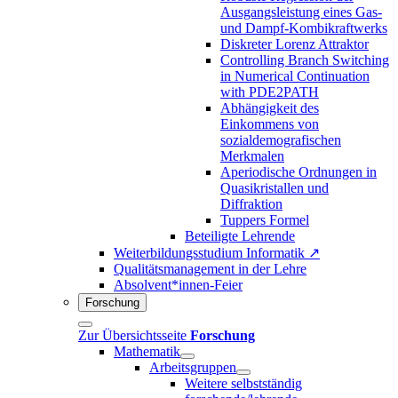
Ausgangsleistung eines Gas-
und Dampf-Kombikraftwerks
Diskreter Lorenz Attraktor
Controlling Branch Switching
in Numerical Continuation
with PDE2PATH
Abhängigkeit des
Einkommens von
sozialdemografischen
Merkmalen
Aperiodische Ordnungen in
Quasikristallen und
Diffraktion
Tuppers Formel
Beteiligte Lehrende
Weiterbildungsstudium Informatik ↗
Qualitätsmanagement in der Lehre
Absolvent*innen-Feier
Forschung
Zur Übersichtsseite
Forschung
Mathematik
Arbeitsgruppen
Weitere selbstständig