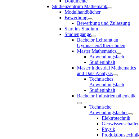
Dokumente
Studienzentrum Mathematik
Modulhandbücher
Bewerbung
Bewerbung und Zulassung
Start ins Studium
Studiengänge
Bachelor Lehramt an
Gymnasien/Oberschulen
Master Mathematics
Anwendungsfach
Studieninhalt
Master Industrial Mathematics
and Data Analysis
Technisches
Anwendungsfach
Studieninhalt
Bachelor Industriemathematik
Technische
Anwendungsfächer
Elektrotechnik
Geowissenschafte
Physik
Produktionstechni