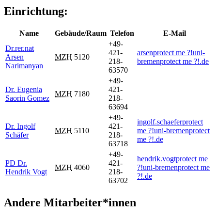
Einrichtung:
Name
Gebäude/Raum
Telefon
E-Mail
+49-
Dr.rer.nat
421-
arsen
protect me ?!
uni-
Arsen
MZH
5120
218-
bremen
protect me ?!
.de
Narimanyan
63570
+49-
Dr. Eugenia
421-
MZH
7180
Saorin Gomez
218-
63694
+49-
ingolf.schaefer
protect
Dr. Ingolf
421-
MZH
5110
me ?!
uni-bremen
protect
Schäfer
218-
me ?!
.de
63718
+49-
hendrik.vogt
protect me
PD Dr.
421-
MZH
4060
?!
uni-bremen
protect me
Hendrik Vogt
218-
?!
.de
63702
Andere Mitarbeiter*innen