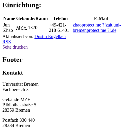
Einrichtung:
Name
Gebäude/Raum
Telefon
E-Mail
Jun
+49-421-
zhao
protect me ?!
zait.uni-
MZH
1370
Zhao
218-61401
bremen
protect me ?!
.de
Aktualisiert von:
Dustin Engelken
RSS
Seite drucken
Footer
Kontakt
Universität Bremen
Fachbereich 3
Gebäude MZH
Bibliothekstraße 5
28359 Bremen
Postfach 330 440
28334 Bremen