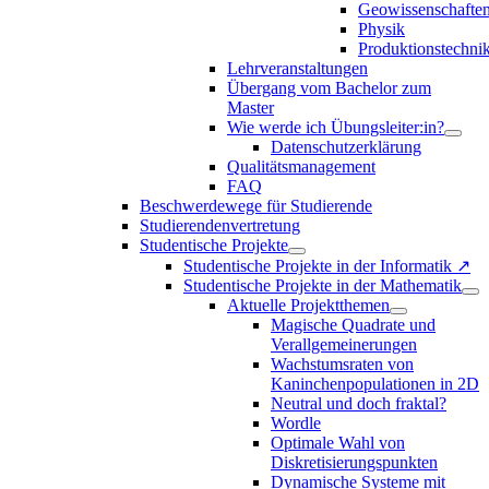
Geowissenschafte
Physik
Produktionstechni
Lehrveranstaltungen
Übergang vom Bachelor zum
Master
Wie werde ich Übungsleiter:in?
Datenschutzerklärung
Qualitätsmanagement
FAQ
Beschwerdewege für Studierende
Studierendenvertretung
Studentische Projekte
Studentische Projekte in der Informatik ↗
Studentische Projekte in der Mathematik
Aktuelle Projektthemen
Magische Quadrate und
Verallgemeinerungen
Wachstumsraten von
Kaninchenpopulationen in 2D
Neutral und doch fraktal?
Wordle
Optimale Wahl von
Diskretisierungspunkten
Dynamische Systeme mit