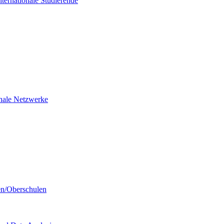
nternationale Studierende
ionale Netzwerke
en/Oberschulen