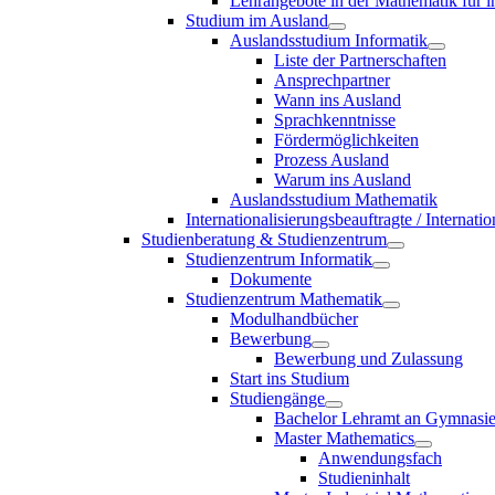
Lehrangebote in der Mathematik für i
Studium im Ausland
Auslandsstudium Informatik
Liste der Partnerschaften
Ansprechpartner
Wann ins Ausland
Sprachkenntnisse
Fördermöglichkeiten
Prozess Ausland
Warum ins Ausland
Auslandsstudium Mathematik
Internationalisierungsbeauftragte / Internat
Studienberatung & Studienzentrum
Studienzentrum Informatik
Dokumente
Studienzentrum Mathematik
Modulhandbücher
Bewerbung
Bewerbung und Zulassung
Start ins Studium
Studiengänge
Bachelor Lehramt an Gymnasi
Master Mathematics
Anwendungsfach
Studieninhalt