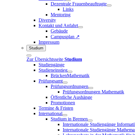
Dezentrale Frauenbeauftragte
Links
Mentoring
Diversity
Kontakt und Anfahrt
Gebäude
Campusplan ↗
Impressum
Studium
Zur Übersichtsseite
Studium
Studiengänge
Studieneinstieg
BrückenMathematik
Prüfungsamt
Prüfungsordnungen
Prüfungsordnungen Mathematik
Öffentliche Aushänge
Promotionen
Termine & Fristen
International
Studium in Bremen
Internationale Studiengänge Informati
Internationale Studiengänge Mathema