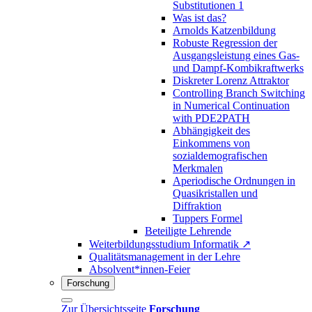
Substitutionen 1
Was ist das?
Arnolds Katzenbildung
Robuste Regression der
Ausgangsleistung eines Gas-
und Dampf-Kombikraftwerks
Diskreter Lorenz Attraktor
Controlling Branch Switching
in Numerical Continuation
with PDE2PATH
Abhängigkeit des
Einkommens von
sozialdemografischen
Merkmalen
Aperiodische Ordnungen in
Quasikristallen und
Diffraktion
Tuppers Formel
Beteiligte Lehrende
Weiterbildungsstudium Informatik ↗
Qualitätsmanagement in der Lehre
Absolvent*innen-Feier
Forschung
Zur Übersichtsseite
Forschung