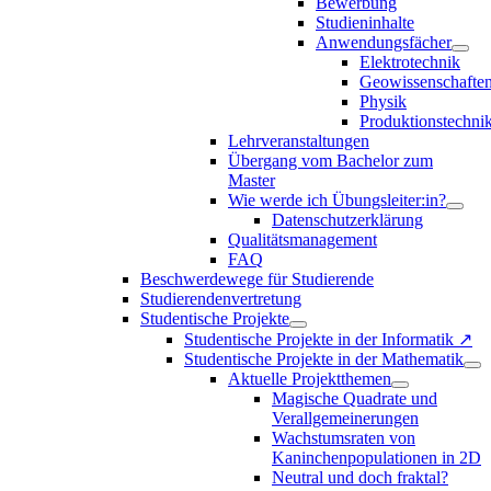
Bewerbung
Studieninhalte
Anwendungsfächer
Elektrotechnik
Geowissenschafte
Physik
Produktionstechni
Lehrveranstaltungen
Übergang vom Bachelor zum
Master
Wie werde ich Übungsleiter:in?
Datenschutzerklärung
Qualitätsmanagement
FAQ
Beschwerdewege für Studierende
Studierendenvertretung
Studentische Projekte
Studentische Projekte in der Informatik ↗
Studentische Projekte in der Mathematik
Aktuelle Projektthemen
Magische Quadrate und
Verallgemeinerungen
Wachstumsraten von
Kaninchenpopulationen in 2D
Neutral und doch fraktal?