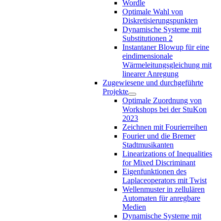
Wordle
Optimale Wahl von
Diskretisierungspunkten
Dynamische Systeme mit
Substitutionen 2
Instantaner Blowup für eine
eindimensionale
Wärmeleitungsgleichung mit
linearer Anregung
Zugewiesene und durchgeführte
Projekte
Optimale Zuordnung von
Workshops bei der StuKon
2023
Zeichnen mit Fourierreihen
Fourier und die Bremer
Stadtmusikanten
Linearizations of Inequalities
for Mixed Discriminant
Eigenfunktionen des
Laplaceoperators mit Twist
Wellenmuster in zellulären
Automaten für anregbare
Medien
Dynamische Systeme mit