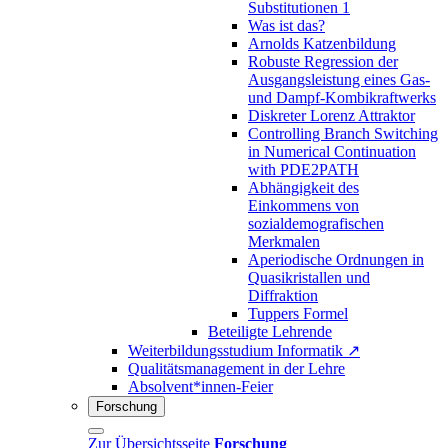
Substitutionen 1
Was ist das?
Arnolds Katzenbildung
Robuste Regression der
Ausgangsleistung eines Gas-
und Dampf-Kombikraftwerks
Diskreter Lorenz Attraktor
Controlling Branch Switching
in Numerical Continuation
with PDE2PATH
Abhängigkeit des
Einkommens von
sozialdemografischen
Merkmalen
Aperiodische Ordnungen in
Quasikristallen und
Diffraktion
Tuppers Formel
Beteiligte Lehrende
Weiterbildungsstudium Informatik ↗
Qualitätsmanagement in der Lehre
Absolvent*innen-Feier
Forschung
Zur Übersichtsseite
Forschung