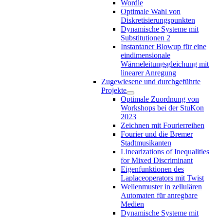
Wordle
Optimale Wahl von
Diskretisierungspunkten
Dynamische Systeme mit
Substitutionen 2
Instantaner Blowup für eine
eindimensionale
Wärmeleitungsgleichung mit
linearer Anregung
Zugewiesene und durchgeführte
Projekte
Optimale Zuordnung von
Workshops bei der StuKon
2023
Zeichnen mit Fourierreihen
Fourier und die Bremer
Stadtmusikanten
Linearizations of Inequalities
for Mixed Discriminant
Eigenfunktionen des
Laplaceoperators mit Twist
Wellenmuster in zellulären
Automaten für anregbare
Medien
Dynamische Systeme mit