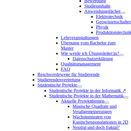
Bewerbung
Studieninhalte
Anwendungsfächer
Elektrotechnik
Geowissenschafte
Physik
Produktionstechni
Lehrveranstaltungen
Übergang vom Bachelor zum
Master
Wie werde ich Übungsleiter:in?
Datenschutzerklärung
Qualitätsmanagement
FAQ
Beschwerdewege für Studierende
Studierendenvertretung
Studentische Projekte
Studentische Projekte in der Informatik ↗
Studentische Projekte in der Mathematik
Aktuelle Projektthemen
Magische Quadrate und
Verallgemeinerungen
Wachstumsraten von
Kaninchenpopulationen in 2D
Neutral und doch fraktal?