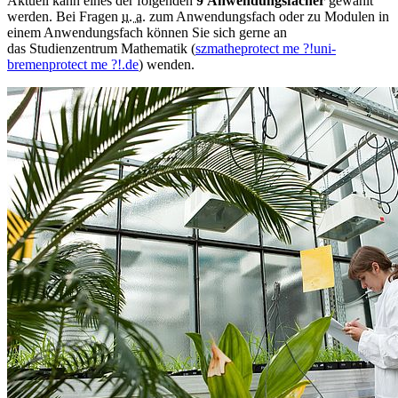
Aktuell kann eines der folgenden
9 Anwendungsfächer
gewählt
werden. Bei Fragen
u. a.
zum Anwendungsfach oder zu Modulen in
einem Anwendungsfach können Sie sich gerne an
das Studienzentrum Mathematik (
szmathe
protect me ?!
uni-
bremen
protect me ?!
.de
) wenden.