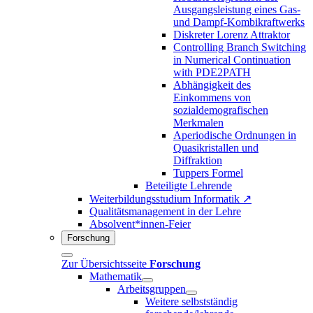
Ausgangsleistung eines Gas-
und Dampf-Kombikraftwerks
Diskreter Lorenz Attraktor
Controlling Branch Switching
in Numerical Continuation
with PDE2PATH
Abhängigkeit des
Einkommens von
sozialdemografischen
Merkmalen
Aperiodische Ordnungen in
Quasikristallen und
Diffraktion
Tuppers Formel
Beteiligte Lehrende
Weiterbildungsstudium Informatik ↗
Qualitätsmanagement in der Lehre
Absolvent*innen-Feier
Forschung
Zur Übersichtsseite
Forschung
Mathematik
Arbeitsgruppen
Weitere selbstständig