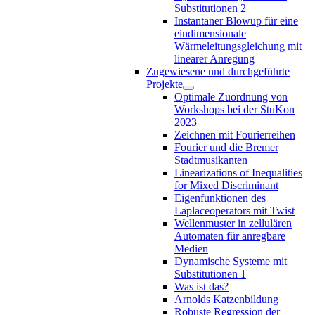
Substitutionen 2
Instantaner Blowup für eine
eindimensionale
Wärmeleitungsgleichung mit
linearer Anregung
Zugewiesene und durchgeführte
Projekte
Optimale Zuordnung von
Workshops bei der StuKon
2023
Zeichnen mit Fourierreihen
Fourier und die Bremer
Stadtmusikanten
Linearizations of Inequalities
for Mixed Discriminant
Eigenfunktionen des
Laplaceoperators mit Twist
Wellenmuster in zellulären
Automaten für anregbare
Medien
Dynamische Systeme mit
Substitutionen 1
Was ist das?
Arnolds Katzenbildung
Robuste Regression der