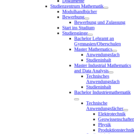
Dokumente
Studienzentrum Mathematik
Modulhandbücher
Bewerbung
Bewerbung und Zulassung
Start ins Studium
Studiengänge
Bachelor Lehramt an
Gymnasien/Oberschulen
Master Mathematics
Anwendungsfach
Studieninhalt
Master Industrial Mathematics
and Data Analysis
Technisches
Anwendungsfach
Studieninhalt
Bachelor Industriemathematik
Technische
Anwendungsfächer
Elektrotechnik
Geowissenschafte
Physik
Produktionstechni