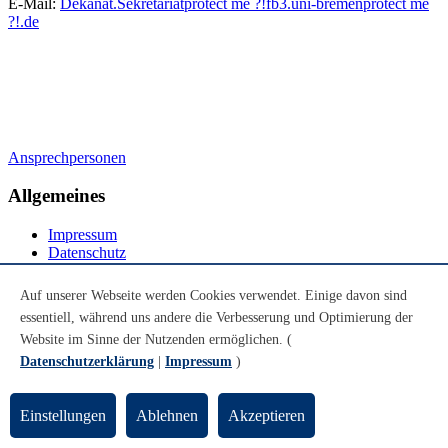
E-Mail:
Dekanat.Sekretariat
protect me ?!
fb3.uni-bremen
protect me
?!
.de
Ansprechpersonen
Allgemeines
Impressum
Datenschutz
Notfall
Leichte Sprache
Auf unserer Webseite werden Cookies verwendet. Einige davon sind
DGS
essentiell, während uns andere die Verbesserung und Optimierung der
Website im Sinne der Nutzenden ermöglichen. (
Infos für
Datenschutzerklärung
|
Impressum
)
Infos für
Studierende
Einstellungen
Ablehnen
Akzeptieren
Studieninteressierte
Weiterbildungsinteressierte