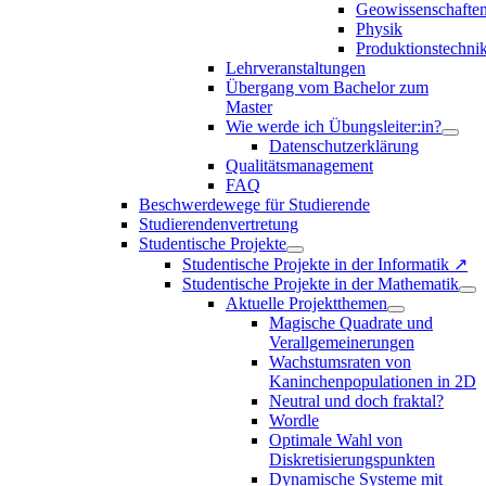
Geowissenschafte
Physik
Produktionstechni
Lehrveranstaltungen
Übergang vom Bachelor zum
Master
Wie werde ich Übungsleiter:in?
Datenschutzerklärung
Qualitätsmanagement
FAQ
Beschwerdewege für Studierende
Studierendenvertretung
Studentische Projekte
Studentische Projekte in der Informatik ↗
Studentische Projekte in der Mathematik
Aktuelle Projektthemen
Magische Quadrate und
Verallgemeinerungen
Wachstumsraten von
Kaninchenpopulationen in 2D
Neutral und doch fraktal?
Wordle
Optimale Wahl von
Diskretisierungspunkten
Dynamische Systeme mit