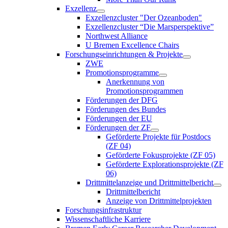
Exzellenz
Exzellenzcluster "Der Ozeanboden"
Exzellenzcluster “Die Marsperspektive”
Northwest Alliance
U Bremen Excellence Chairs
Forschungseinrichtungen & Projekte
ZWE
Promotionsprogramme
Anerkennung von
Promotionsprogrammen
Förderungen der DFG
Förderungen des Bundes
Förderungen der EU
Förderungen der ZF
Geförderte Projekte für Postdocs
(ZF 04)
Geförderte Fokusprojekte (ZF 05)
Geförderte Explorationsprojekte (ZF
06)
Drittmittelanzeige und Drittmittelbericht
Drittmittelbericht
Anzeige von Drittmittelprojekten
Forschungsinfrastruktur
Wissenschaftliche Karriere