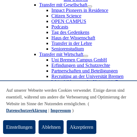
Transfer mit Gesellschaft
Impact Pioneers in Residence
Citizen Science
OPEN CAMPUS
Podcasts
Tag des Gedenkens
Haus der Wissenschaft
Transfer in der Lehre
Seniorenstudium
Transfer mit Wirtschaft
Uni Bremen Campus GmbH
Erfindungen und Schutzrechte
Partnerschaften und Beteiligungen
Recruiting an der Universität Bremen
Weiterbildung an der Universität Bremen
Transfer mit Schule
Auf unserer Webseite werden Cookies verwendet. Einige davon sind
Schülerinnen und Schüler
essentiell, während uns andere die Verbesserung und Optimierung der
MINT-Schnupperstudium
Schulklassen
Website im Sinne der Nutzenden ermöglichen. (
Lehrkräfte
Datenschutzerklärung
|
Impressum
)
Gründungsunterstützung
UniTransfer - Servicestelle für Transferaktivitäten
Einstellungen
Ablehnen
Akzeptieren
Transfermagazin der Universität Bremen
Transferpreis der Universität Bremen