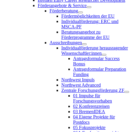
Bremen Early Career Researcher Development
Förderangebote & Service
Förderberatung
Fördermöglichkeiten der EU
Individualförderung: ERC und
MSCA-PF
Beratungsangebot zu
Förderprogramme der EU
Ausschreibungen
Individualförderung herausragender
Wissenschaftler:innen
Antragsformular Success
Bonus
Antragsformular Preparation
Funding
Northwest Impuls
Northwest Advanced
Zentrale Forschungsförderung ZF
01 Impulse für
Forschungsvorhaben
02 Konferenzreisen
03 BremenIDEA
04 Eigene Projekte für
Postdocs
05 Fokusprojekte