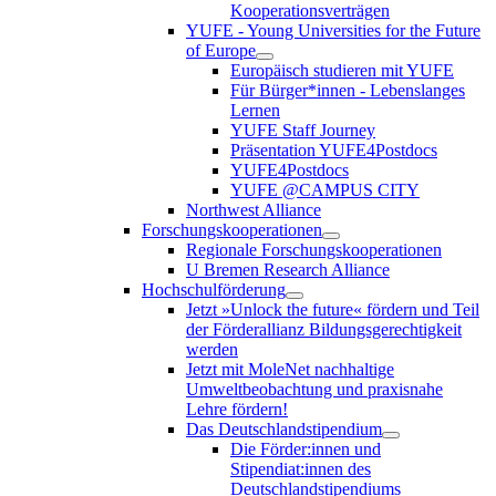
Kooperationsverträgen
YUFE - Young Universities for the Future
of Europe
Europäisch studieren mit YUFE
Für Bürger*innen - Lebenslanges
Lernen
YUFE Staff Journey
Präsentation YUFE4Postdocs
YUFE4Postdocs
YUFE @CAMPUS CITY
Northwest Alliance
Forschungskooperationen
Regionale Forschungskooperationen
U Bremen Research Alliance
Hochschulförderung
Jetzt »Unlock the future« fördern und Teil
der Förderallianz Bildungsgerechtigkeit
werden
Jetzt mit MoleNet nachhaltige
Umweltbeobachtung und praxisnahe
Lehre fördern!
Das Deutschlandstipendium
Die Förder:innen und
Stipendiat:innen des
Deutschlandstipendiums