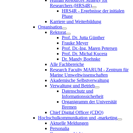
Human Resources Strategy for
Researchers (HRS4R)
HRS4R - Ergebnisse der initialen
Phase
Karriere und Weiterbildung
Organisation
Rektorat
Prof. Dr. Jutta Günther
Frauke Meyer
Prof. Dr.-Ing. Maren Petersen
Prof. Dr. Michal Kucera
Dr. Mandy Boehnke
Alle Fachbereiche
Research Faculty MARUM - Zentrum für
Marine Umweltwissenschaften
Akademische Selbstverwaltung
Verwaltung und Betrieb
Datenschutz und
Informationssicherheit
Organigramm der Universität
Bremen
Chief Digital Officer (CDO)
Hochschulkommunikation und -marketing
Aktuelle Meldungen
Personalia