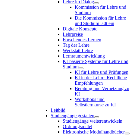
Lehre im Dialog
Kommission für Lehre und
Studium
Die Kommission für Lehre
und Studium lädt ein
Digitale Konzepte
Lehrpreise
Forschendes Lernen
Tag der Lehre
Werkstatt Lehre
Lernraumentwicklung
KI-basierte Systeme für Lehre und
Studium
KI für Lehre und Prüfungen
KI in der Lehre: Rechtliche
Empfehlungen
Beratung und Vernetzung zu
KI
Workshops und
Selbstlernkurse zu KI
Leitbild
Studiengänge gestalten
Studiengänge weiterentwickeln
Ordnungsmittel
Elektronische Modulhandbücher