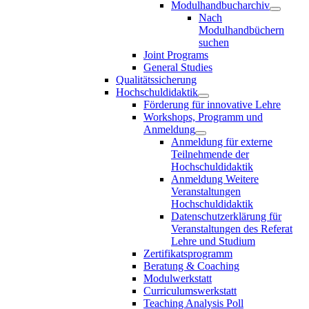
Modulhandbucharchiv
Nach
Modulhandbüchern
suchen
Joint Programs
General Studies
Qualitätssicherung
Hochschuldidaktik
Förderung für innovative Lehre
Workshops, Programm und
Anmeldung
Anmeldung für externe
Teilnehmende der
Hochschuldidaktik
Anmeldung Weitere
Veranstaltungen
Hochschuldidaktik
Datenschutzerklärung für
Veranstaltungen des Referat
Lehre und Studium
Zertifikatsprogramm
Beratung & Coaching
Modulwerkstatt
Curriculumswerkstatt
Teaching Analysis Poll