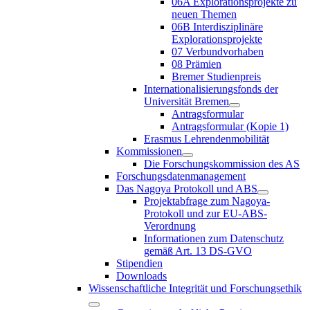
06A Explorationsprojekte zu
neuen Themen
06B Interdisziplinäre
Explorationsprojekte
07 Verbundvorhaben
08 Prämien
Bremer Studienpreis
Internationalisierungsfonds der
Universität Bremen
Antragsformular
Antragsformular (Kopie 1)
Erasmus Lehrendenmobilität
Kommissionen
Die Forschungskommission des AS
Forschungsdatenmanagement
Das Nagoya Protokoll und ABS
Projektabfrage zum Nagoya-
Protokoll und zur EU-ABS-
Verordnung
Informationen zum Datenschutz
gemäß Art. 13 DS-GVO
Stipendien
Downloads
Wissenschaftliche Integrität und Forschungsethik