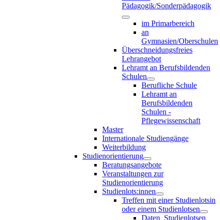
Pädagogik/Sonderpädagogik
im Primarbereich
an
Gymnasien/Oberschulen
Überschneidungsfreies
Lehrangebot
Lehramt an Berufsbildenden
Schulen
Berufliche Schule
Lehramt an
Berufsbildenden
Schulen -
Pflegewissenschaft
Master
Internationale Studiengänge
Weiterbildung
Studienorientierung
Beratungsangebote
Veranstaltungen zur
Studienorientierung
Studienlots:innen
Treffen mit einer Studienlotsin
oder einem Studienlotsen
Daten_Studienlotsen