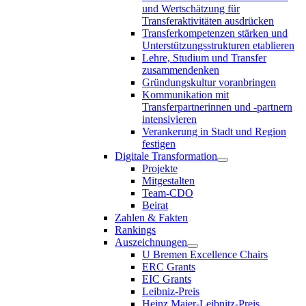
und Wertschätzung für
Transferaktivitäten ausdrücken
Transferkompetenzen stärken und
Unterstützungsstrukturen etablieren
Lehre, Studium und Transfer
zusammendenken
Gründungskultur voranbringen
Kommunikation mit
Transferpartnerinnen und -partnern
intensivieren
Verankerung in Stadt und Region
festigen
Digitale Transformation
Projekte
Mitgestalten
Team-CDO
Beirat
Zahlen & Fakten
Rankings
Auszeichnungen
U Bremen Excellence Chairs
ERC Grants
EIC Grants
Leibniz-Preis
Heinz Maier-Leibnitz-Preis