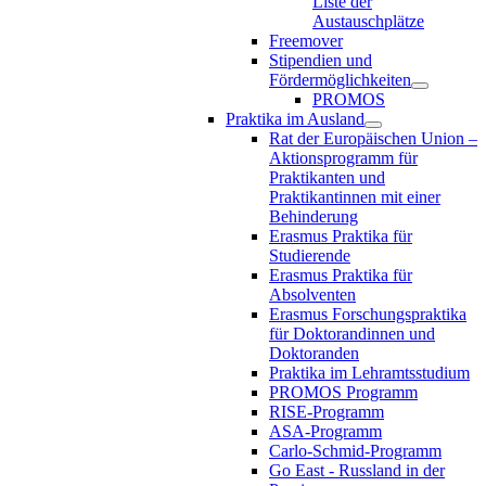
Liste der
Austauschplätze
Freemover
Stipendien und
Fördermöglichkeiten
PROMOS
Praktika im Ausland
Rat der Europäischen Union –
Aktionsprogramm für
Praktikanten und
Praktikantinnen mit einer
Behinderung
Erasmus Praktika für
Studierende
Erasmus Praktika für
Absolventen
Erasmus Forschungspraktika
für Doktorandinnen und
Doktoranden
Praktika im Lehramtsstudium
PROMOS Programm
RISE-Programm
ASA-Programm
Carlo-Schmid-Programm
Go East - Russland in der