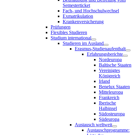
Semesterticket
Fach- und Hochschulwechsel
Exmatrikulation
Krankenversicherung
Prüfungen
Flexibles Studieren
Studium international
Studieren im Ausland
Erasmus-Studienaufenthalt
Erfahrungsberichte
Nordeuropa
Baltische Staaten
Vereinigtes
Königreich
Irland
Benelux Staaten
Mitteleuropa
Frankreich
Iberische
Halbinsel
Südosteuropa
Südeuropa
Austausch weltweit
Austauschprogramme: