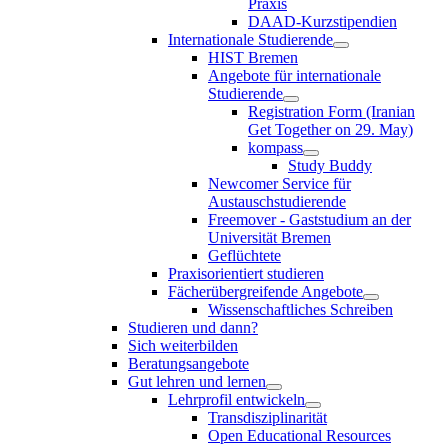
Praxis
DAAD-Kurzstipendien
Internationale Studierende
HIST Bremen
Angebote für internationale
Studierende
Registration Form (Iranian
Get Together on 29. May)
kompass
Study Buddy
Newcomer Service für
Austauschstudierende
Freemover - Gaststudium an der
Universität Bremen
Geflüchtete
Praxisorientiert studieren
Fächerübergreifende Angebote
Wissenschaftliches Schreiben
Studieren und dann?
Sich weiterbilden
Beratungsangebote
Gut lehren und lernen
Lehrprofil entwickeln
Transdisziplinarität
Open Educational Resources