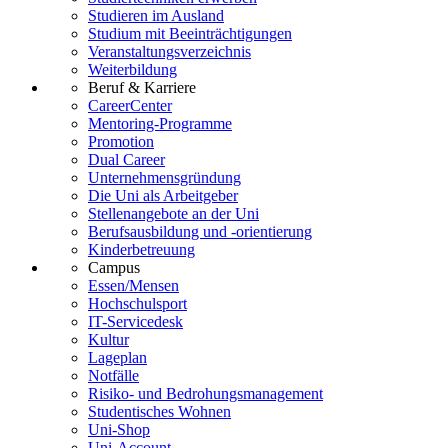
Studieren im Ausland
Studium mit Beeinträchtigungen
Veranstaltungsverzeichnis
Weiterbildung
Beruf & Karriere
CareerCenter
Mentoring-Programme
Promotion
Dual Career
Unternehmensgründung
Die Uni als Arbeitgeber
Stellenangebote an der Uni
Berufsausbildung und -orientierung
Kinderbetreuung
Campus
Essen/Mensen
Hochschulsport
IT-Servicedesk
Kultur
Lageplan
Notfälle
Risiko- und Bedrohungsmanagement
Studentisches Wohnen
Uni-Shop
Uni-Account