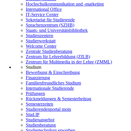
Hochschulkommunikation und -marketing
International Office
IT-Service Center
Sekretariat für Studierende
Sprachenzentrum (SZHB)
Staats- und Universitätsbibliothek
Studienzentren
Studierwerkstatt
Welcome Center
Zentrale Studienberatung
Zentrum für Lehrerbildung (ZfLB)
Zentrum für Multimedia in der Lehre (ZMML)
Studium
Bewerbung & Einschreibung
Finanzierung
Familienfreundliches Studium
Internationale Studierende
Prüfungen
Rückmeldungen & Semesterbeitrag
Semesterzeiten
Studierendenportal moin
Stud.IP
Studienangebot
Studienberatung
Studiertechniken erwerben