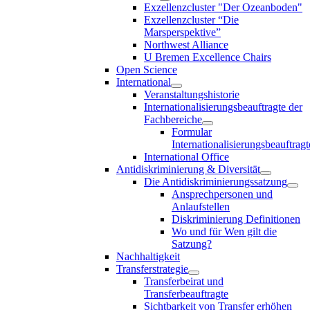
Exzellenzcluster "Der Ozeanboden"
Exzellenzcluster “Die
Marsperspektive”
Northwest Alliance
U Bremen Excellence Chairs
Open Science
International
Veranstaltungshistorie
Internationalisierungsbeauftragte der
Fachbereiche
Formular
Internationalisierungsbeauftragt
International Office
Antidiskriminierung & Diversität
Die Antidiskriminierungssatzung
Ansprechpersonen und
Anlaufstellen
Diskriminierung Definitionen
Wo und für Wen gilt die
Satzung?
Nachhaltigkeit
Transferstrategie
Transferbeirat und
Transferbeauftragte
Sichtbarkeit von Transfer erhöhen