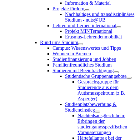
Information & Material
Projekte fördern
Nachhaltiges und transdisziplinäres
Studium - nuts@UB
Lehren und Lernen international
Projekt MINTernational
Erasmus-Lehrendenmobilität
Rund ums Studium
Campus: Wissenswertes und Tipps
Wohnen in Bremen
Studienfinanzierung und Jobben
Familienfreundliches Studium
Studieren mit Beeinträchtigung
Studentische Gruppenangebote
Gesprächsgruppe für
Studierende aus dem
Autismusspektrum (z.B.
Asperger)
Studienplatzbewerbung &
Studieneinstieg
Nachteilsausgleich beim
Erbringen der
studiengangsspezifischen
Voraussetzungen
Härtefallantrag bei der