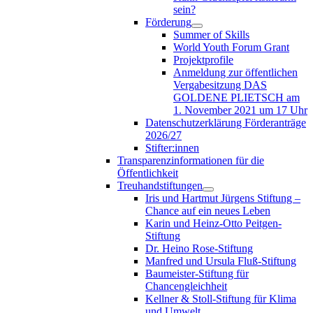
sein?
Förderung
Summer of Skills
World Youth Forum Grant
Projektprofile
Anmeldung zur öffentlichen
Vergabesitzung DAS
GOLDENE PLIETSCH am
1. November 2021 um 17 Uhr
Datenschutzerklärung Förderanträge
2026/27
Stifter:innen
Transparenzinformationen für die
Öffentlichkeit
Treuhandstiftungen
Iris und Hartmut Jürgens Stiftung –
Chance auf ein neues Leben
Karin und Heinz-Otto Peitgen-
Stiftung
Dr. Heino Rose-Stiftung
Manfred und Ursula Fluß-Stiftung
Baumeister-Stiftung für
Chancengleichheit
Kellner & Stoll-Stiftung für Klima
und Umwelt