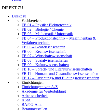
DIREKT ZU
Direkt zu
Fachbereiche
FB 01 – Physik / Elektrotechnik
FB 02 – Biologie / Chemie
FB 03 – Mathematik / Informatik
FB 04 – Produktionstechnik – Maschinenbau &
Verfahrenstechnik
FB 05 – Geowissenschaften
FB 06 – Rechtswissenschaft
FB 07 – Wirtschaftswissenschaft
FB 08 – Sozialwissenschaften
FB 09 – Kulturwissenschaften
FB 10 – Sprach- und Literaturwissenschaften
FB 11 – Human- und Gesundheitswissenschaften
FB 12 – Erziehungs- und Bildungswissenschaften
Einrichtungen
Einrichtungen von A-Z
Akademie für Weiterbildung
Arbeitssicherheit
AStA
BAföG-Amt
Beratungsstellen