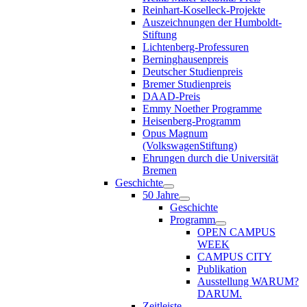
Reinhart-Koselleck-Projekte
Auszeichnungen der Humboldt-
Stiftung
Lichtenberg-Professuren
Berninghausenpreis
Deutscher Studienpreis
Bremer Studienpreis
DAAD-Preis
Emmy Noether Programme
Heisenberg-Programm
Opus Magnum
(VolkswagenStiftung)
Ehrungen durch die Universität
Bremen
Geschichte
50 Jahre
Geschichte
Programm
OPEN CAMPUS
WEEK
CAMPUS CITY
Publikation
Ausstellung WARUM?
DARUM.
Zeitleiste