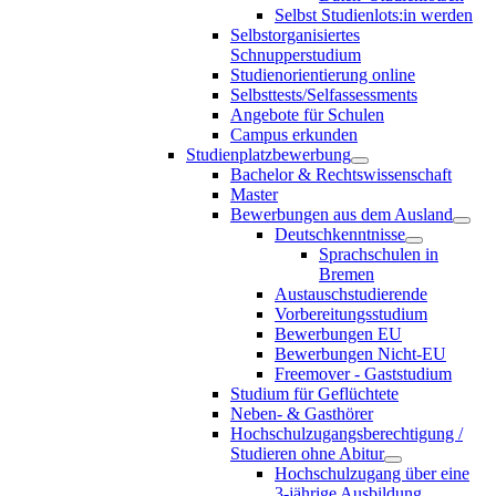
Selbst Studienlots:in werden
Selbstorganisiertes
Schnupperstudium
Studienorientierung online
Selbsttests/Selfassessments
Angebote für Schulen
Campus erkunden
Studienplatzbewerbung
Bachelor & Rechtswissenschaft
Master
Bewerbungen aus dem Ausland
Deutschkenntnisse
Sprachschulen in
Bremen
Austauschstudierende
Vorbereitungsstudium
Bewerbungen EU
Bewerbungen Nicht-EU
Freemover - Gaststudium
Studium für Geflüchtete
Neben- & Gasthörer
Hochschulzugangsberechtigung /
Studieren ohne Abitur
Hochschulzugang über eine
3-jährige Ausbildung