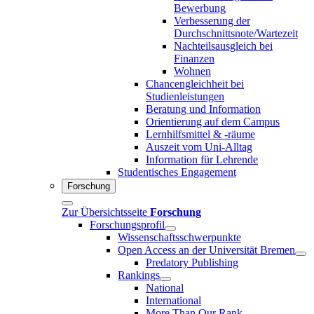
Bewerbung
Verbesserung der
Durchschnittsnote/Wartezeit
Nachteilsausgleich bei
Finanzen
Wohnen
Chancengleichheit bei
Studienleistungen
Beratung und Information
Orientierung auf dem Campus
Lernhilfsmittel & -räume
Auszeit vom Uni-Alltag
Information für Lehrende
Studentisches Engagement
Forschung
Zur Übersichtsseite
Forschung
Forschungsprofil
Wissenschaftsschwerpunkte
Open Access an der Universität Bremen
Predatory Publishing
Rankings
National
International
More Than Our Rank