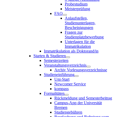
Probestudium
Meisterprüfung
FAQ
Anlaufstellen,
Studienunterlagen,
Bescheinigungen
Fragen zur
Studienplatzbewerbung
Unterlagen für die
Immatrikulation
Immatrikulation als Doktorand/in
Starten & Studieren
Semesterzeiten
Veranstaltungsverzeichnis
Archiv Vorlesungsverzeichnisse
Studieneinführung
Uni-Start
Newcomer Service
kompass
Formalitäten
Rückmeldung und Semesterbeitrag
Campus-App der Universität
Bremen
Studiengebühren
Beurlaubung und Befreiung vom