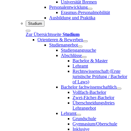
Universität Bremen
Personalentwicklung
Erasmus-Personalmobilität
Ausbildung und Praktika
Studium
Zur Übersichtsseite
Studium
Orientieren & Bewerben
Studienangebot
Studiengangssuche
Abschlüsse
Bachelor & Master
Lehramt
Rechtswissenschaft (Erste
juristische Prüfung / Bachelor
of Laws)
Bachelor fachwissenschaftlich
Vollfach-Bachelor
Zwei-Fächer-Bachelor
Überschneidungsfreies
Lehrangebot
Lehramt
Grundschule
Gymnasium/Oberschule
Inklusive