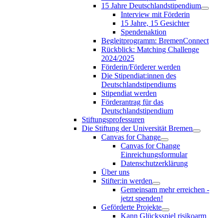
15 Jahre Deutschlandstipendium
Interview mit Förderin
15 Jahre, 15 Gesichter
Spendenaktion
Begleitprogramm: BremenConnect
Rückblick: Matching Challenge
2024/2025
Förderin/Förderer werden
Die Stipendiat:innen des
Deutschlandstipendiums
Stipendiat werden
Förderantrag für das
Deutschlandstipendium
Stiftungsprofessuren
Die Stiftung der Universität Bremen
Canvas for Change
Canvas for Change
Einreichungsformular
Datenschutzerklärung
Über uns
Stifter:in werden
Gemeinsam mehr erreichen -
jetzt spenden!
Geförderte Projekte
Kann Glücksspiel risikoarm