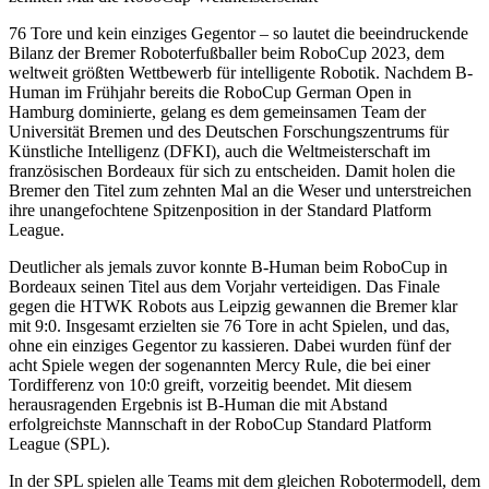
76 Tore und kein einziges Gegentor – so lautet die beeindruckende
Bilanz der Bremer Roboterfußballer beim RoboCup 2023, dem
weltweit größten Wettbewerb für intelligente Robotik. Nachdem B-
Human im Frühjahr bereits die RoboCup German Open in
Hamburg dominierte, gelang es dem gemeinsamen Team der
Universität Bremen und des Deutschen Forschungszentrums für
Künstliche Intelligenz (DFKI), auch die Weltmeisterschaft im
französischen Bordeaux für sich zu entscheiden. Damit holen die
Bremer den Titel zum zehnten Mal an die Weser und unterstreichen
ihre unangefochtene Spitzenposition in der Standard Platform
League.
Deutlicher als jemals zuvor konnte B-Human beim RoboCup in
Bordeaux seinen Titel aus dem Vorjahr verteidigen. Das Finale
gegen die HTWK Robots aus Leipzig gewannen die Bremer klar
mit 9:0. Insgesamt erzielten sie 76 Tore in acht Spielen, und das,
ohne ein einziges Gegentor zu kassieren. Dabei wurden fünf der
acht Spiele wegen der sogenannten Mercy Rule, die bei einer
Tordifferenz von 10:0 greift, vorzeitig beendet. Mit diesem
herausragenden Ergebnis ist B-Human die mit Abstand
erfolgreichste Mannschaft in der RoboCup Standard Platform
League (SPL).
In der SPL spielen alle Teams mit dem gleichen Robotermodell, dem