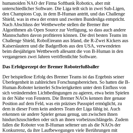
humanoiden NAO der Firma Softbank Robotics, aber mit
unterschiedlicher Software. Die Liga teilt sich in zwei Sub-Ligen,
den Champions Cup, in dem B-Human antritt, und das Challenge
Shield, was in etwa der ersten und zweiten Bundesliga entspricht.
Nach Abschluss der Wettbewerbe stellen die Bremer ihre
Algorithmen als Open Source zur Verfügung, so dass auch andere
Mannschaften davon profitieren können. Die drei besten Teams im
Challenge Shield, RoboEireann aus Irland, die R-Zwei Kickers aus
Kaiserslautern und die BadgerBots aus den USA, verwendeten
beim diesjährigen Wettbewerb allesamt die von B-Human in den
vergangenen zwei Jahren veröffentlichte Software.
Das Erfolgsrezept der Bremer Roboterfußballer
Der beispiellose Erfolg des Bremer Teams ist das Ergebnis seiner
Überlegenheit in zahlreichen Forschungsbereichen. So hatten die B-
Human-Roboter keinerlei Schwierigkeiten unter dem Einfluss von
sich verändernden Lichtbedingungen zu agieren, etwa beim Spielen
in der Nähe von Fenstern. Die Bremer NAOs kennen ihre genaue
Position auf dem Feld, was ein präzises Passspiel ermöglicht, zu
dem in dieser Form kein anderes Team der Liga fähig ist. Auch
erkennen sie andere Spieler genau genug, um zwischen ihnen
hindurchzuschießen oder sich an ihnen vorbeizuschlängeln. Zudem
fallen die Roboter von B-Human seltener um als die NAOs der
Konkurrenz, da ihre Laufbewegungen viele Berührungen mit