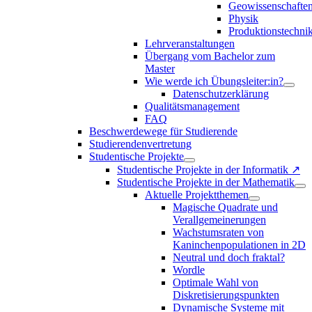
Geowissenschafte
Physik
Produktionstechni
Lehrveranstaltungen
Übergang vom Bachelor zum
Master
Wie werde ich Übungsleiter:in?
Datenschutzerklärung
Qualitätsmanagement
FAQ
Beschwerdewege für Studierende
Studierendenvertretung
Studentische Projekte
Studentische Projekte in der Informatik ↗
Studentische Projekte in der Mathematik
Aktuelle Projektthemen
Magische Quadrate und
Verallgemeinerungen
Wachstumsraten von
Kaninchenpopulationen in 2D
Neutral und doch fraktal?
Wordle
Optimale Wahl von
Diskretisierungspunkten
Dynamische Systeme mit