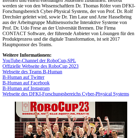
Bremen und einem ehemaligen Studenten zusammen. Betreut
werden sie von den Wissenschaftlern Dr. Thomas Röfer vom DFKI-
Forschungsbereich Cyber-Physical Systems, der von Prof. Dr. Rolf
Drechsler geleitet wird, sowie Dr. Tim Laue und Arne Hasselbring
aus der Arbeitsgruppe Multisensorische Interaktive Systeme von
Prof. Dr. Udo Frese an der Universität Bremen. Die Firma
CONTACT Software, der führende Anbieter von Lösungen für den
Produktprozess und die digitale Transformation, ist seit 2017
Hauptsponsor des Teams.
Weitere Informationen:
YouTube-Channel der RoboCup-SPL
Offizielle Webseite des RoboCup 2023
Webseite des Teams B-Human
B-Human auf Twitter
B-Human auf Facebook
B-Human auf Instagram
Webseite des DFKI-Forschungsbereichs Cyber-Physical Systems