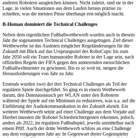
anderen Robotern ausgleichen können. Nicht zuletzt, sind sie in der
Lage, in vielen Situationen aus dem Laufen heraus präzise zu
schießen, was die meisten Pässe überhaupt erst möglich macht.
B-Human dominiert die Technical Challenges
Neben dem eigentlichen Fußballwettbewerb wurden auch in diesem
Jahr die sogenannten Technical Challenges ausgetragen. Ziel dieser
Wettbewerbe ist das Ausloten möglicher Regeländerungen für die
Zukunft mit Blick auf das Ursprungsziel des RoboCups: bis zum
Jahr 2050 soll ein Team humanoider Roboter in der Lage sein, nach
offiziellen Regeln der FIFA gegen den amtierenden menschlichen
Fußballweltmeister zu gewinnen. Bis es so weit ist, steigen die
Herausforderungen von Jahr zu Jahr.
Erstmals wurden zwei der drei Technical Challenges als Teil der
regulären Spiele durchgeführt. So ging es in einem Wettbewerb
darum, den Datenaustausch per WLAN unter den Robotern
während der Spiele auf ein Minimum zu reduzieren, was u.a. auf die
Einführung der Audiokommunikation in der Zukunft abzielt. Ein
weiterer Wettbewerb setzte auf einer Challenge aus dem Vorjahr auf:
Hierbei mussten die Roboter Schiedsrichtergesten erkennen, jedoch,
anders als 2022, im regulären Fußballspiel, jeweils unmittelbar nach
einem Pfiff. Auch der dritte Wettbewerb schloss an eine Challenge
aus dem vergangenen Jahr an: In Gegenwart dreier Gegenspieler