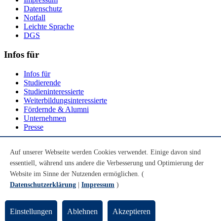
Datenschutz
Notfall
Leichte Sprache
DGS
Infos für
Infos für
Studierende
Studieninteressierte
Weiterbildungsinteressierte
Fördernde & Alumni
Unternehmen
Presse
Social Media
Auf unserer Webseite werden Cookies verwendet. Einige davon sind
essentiell, während uns andere die Verbesserung und Optimierung der
Youtube
Instagram
Website im Sinne der Nutzenden ermöglichen. (
LinkedIn
Datenschutzerklärung
|
Impressum
)
Mastodon
© Universität Bremen 2026
Einstellungen
Ablehnen
Akzeptieren
Zum Seitenende springen
Zum Seitenanfang springen