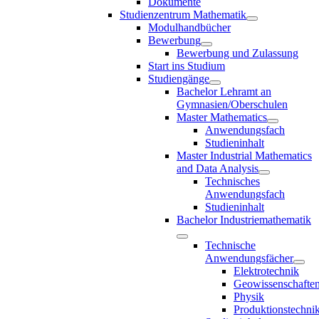
Dokumente
Studienzentrum Mathematik
Modulhandbücher
Bewerbung
Bewerbung und Zulassung
Start ins Studium
Studiengänge
Bachelor Lehramt an
Gymnasien/Oberschulen
Master Mathematics
Anwendungsfach
Studieninhalt
Master Industrial Mathematics
and Data Analysis
Technisches
Anwendungsfach
Studieninhalt
Bachelor Industriemathematik
Technische
Anwendungsfächer
Elektrotechnik
Geowissenschafte
Physik
Produktionstechni