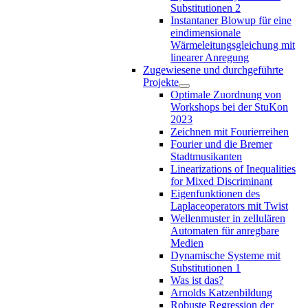
Substitutionen 2
Instantaner Blowup für eine
eindimensionale
Wärmeleitungsgleichung mit
linearer Anregung
Zugewiesene und durchgeführte
Projekte
Optimale Zuordnung von
Workshops bei der StuKon
2023
Zeichnen mit Fourierreihen
Fourier und die Bremer
Stadtmusikanten
Linearizations of Inequalities
for Mixed Discriminant
Eigenfunktionen des
Laplaceoperators mit Twist
Wellenmuster in zellulären
Automaten für anregbare
Medien
Dynamische Systeme mit
Substitutionen 1
Was ist das?
Arnolds Katzenbildung
Robuste Regression der