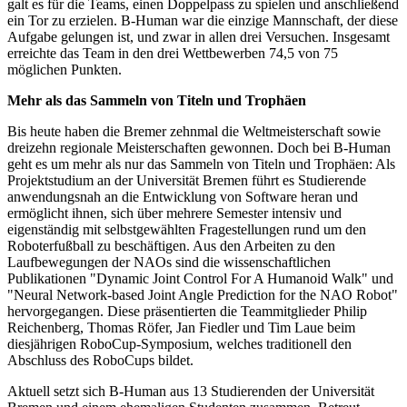
galt es für die Teams, einen Doppelpass zu spielen und anschließend
ein Tor zu erzielen. B-Human war die einzige Mannschaft, der diese
Aufgabe gelungen ist, und zwar in allen drei Versuchen. Insgesamt
erreichte das Team in den drei Wettbewerben 74,5 von 75
möglichen Punkten.
Mehr als das Sammeln von Titeln und Trophäen
Bis heute haben die Bremer zehnmal die Weltmeisterschaft sowie
dreizehn regionale Meisterschaften gewonnen. Doch bei B-Human
geht es um mehr als nur das Sammeln von Titeln und Trophäen: Als
Projektstudium an der Universität Bremen führt es Studierende
anwendungsnah an die Entwicklung von Software heran und
ermöglicht ihnen, sich über mehrere Semester intensiv und
eigenständig mit selbstgewählten Fragestellungen rund um den
Roboterfußball zu beschäftigen. Aus den Arbeiten zu den
Laufbewegungen der NAOs sind die wissenschaftlichen
Publikationen "Dynamic Joint Control For A Humanoid Walk" und
"Neural Network-based Joint Angle Prediction for the NAO Robot"
hervorgegangen. Diese präsentierten die Teammitglieder Philip
Reichenberg, Thomas Röfer, Jan Fiedler und Tim Laue beim
diesjährigen RoboCup-Symposium, welches traditionell den
Abschluss des RoboCups bildet.
Aktuell setzt sich B-Human aus 13 Studierenden der Universität