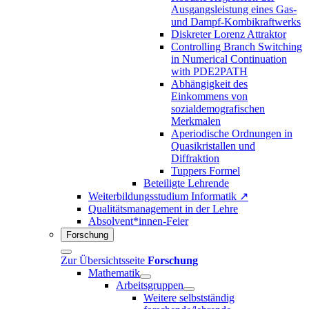
Ausgangsleistung eines Gas-
und Dampf-Kombikraftwerks
Diskreter Lorenz Attraktor
Controlling Branch Switching
in Numerical Continuation
with PDE2PATH
Abhängigkeit des
Einkommens von
sozialdemografischen
Merkmalen
Aperiodische Ordnungen in
Quasikristallen und
Diffraktion
Tuppers Formel
Beteiligte Lehrende
Weiterbildungsstudium Informatik ↗
Qualitätsmanagement in der Lehre
Absolvent*innen-Feier
Forschung
Zur Übersichtsseite
Forschung
Mathematik
Arbeitsgruppen
Weitere selbstständig