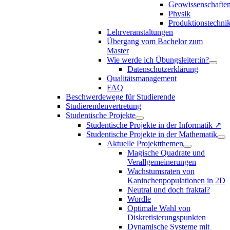
Geowissenschafte
Physik
Produktionstechni
Lehrveranstaltungen
Übergang vom Bachelor zum
Master
Wie werde ich Übungsleiter:in?
Datenschutzerklärung
Qualitätsmanagement
FAQ
Beschwerdewege für Studierende
Studierendenvertretung
Studentische Projekte
Studentische Projekte in der Informatik ↗
Studentische Projekte in der Mathematik
Aktuelle Projektthemen
Magische Quadrate und
Verallgemeinerungen
Wachstumsraten von
Kaninchenpopulationen in 2D
Neutral und doch fraktal?
Wordle
Optimale Wahl von
Diskretisierungspunkten
Dynamische Systeme mit