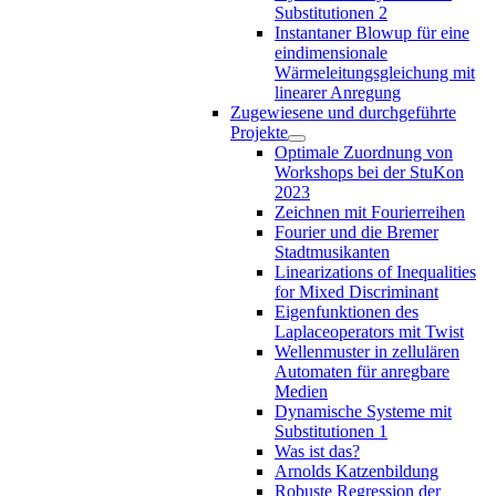
Substitutionen 2
Instantaner Blowup für eine
eindimensionale
Wärmeleitungsgleichung mit
linearer Anregung
Zugewiesene und durchgeführte
Projekte
Optimale Zuordnung von
Workshops bei der StuKon
2023
Zeichnen mit Fourierreihen
Fourier und die Bremer
Stadtmusikanten
Linearizations of Inequalities
for Mixed Discriminant
Eigenfunktionen des
Laplaceoperators mit Twist
Wellenmuster in zellulären
Automaten für anregbare
Medien
Dynamische Systeme mit
Substitutionen 1
Was ist das?
Arnolds Katzenbildung
Robuste Regression der