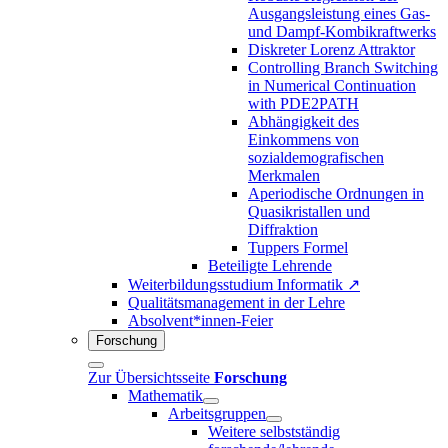
Ausgangsleistung eines Gas-
und Dampf-Kombikraftwerks
Diskreter Lorenz Attraktor
Controlling Branch Switching
in Numerical Continuation
with PDE2PATH
Abhängigkeit des
Einkommens von
sozialdemografischen
Merkmalen
Aperiodische Ordnungen in
Quasikristallen und
Diffraktion
Tuppers Formel
Beteiligte Lehrende
Weiterbildungsstudium Informatik ↗
Qualitätsmanagement in der Lehre
Absolvent*innen-Feier
Forschung
Zur Übersichtsseite
Forschung
Mathematik
Arbeitsgruppen
Weitere selbstständig