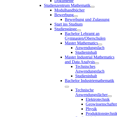
Dokumente
Studienzentrum Mathematik
Modulhandbücher
Bewerbung
Bewerbung und Zulassung
Start ins Studium
Studiengänge
Bachelor Lehramt an
Gymnasien/Oberschulen
Master Mathematics
Anwendungsfach
Studieninhalt
Master Industrial Mathematics
and Data Analysis
Technisches
Anwendungsfach
Studieninhalt
Bachelor Industriemathematik
Technische
Anwendungsfächer
Elektrotechnik
Geowissenschafte
Physik
Produktionstechni