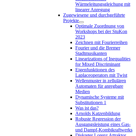
Wärmeleitungsgleichung mit
linearer Anregung
Zugewiesene und durchgeführte
Projekte
Optimale Zuordnung von
Workshops bei der StuKon
2023
Zeichnen mit Fourierreihen
Fourier und die Bremer
Stadtmusikanten
Linearizations of Inequalities
for Mixed Discriminant
Eigenfunktionen des
Laplaceoperators mit Twist
Wellenmuster in zellulären
Automaten für anregbare
Medien
Dynamische Systeme mit
Substitutionen 1
Was ist das?
Arnolds Katzenbildung
Robuste Regression der
Ausgangsleistung eines Gas-
und Dampf-Kombikraftwerks
Diskreter Lorenz Attraktor