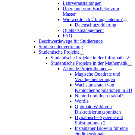
Lehrveranstaltungen
Übergang vom Bachelor zum
Master
Wie werde ich Übungsleiter:in?
Datenschutzerklärung
Qualitätsmanagement
FAQ
Beschwerdewege für Studierende
Studierendenvertretung
Studentische Projekte
Studentische Projekte in der Informatik ↗
Studentische Projekte in der Mathematik
Aktuelle Projektthemen
Magische Quadrate und
Verallgemeinerungen
Wachstumsraten von
Kaninchenpopulationen in 2D
Neutral und doch fraktal?
Wordle
Optimale Wahl von
Diskretisierungspunkten
Dynamische Systeme mit
Substitutionen 2
Instantaner Blowup für eine
eindimensionale