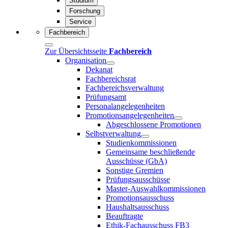
Studium
Forschung
Service
Fachbereich
Zur Übersichtsseite
Fachbereich
Organisation
Dekanat
Fachbereichsrat
Fachbereichsverwaltung
Prüfungsamt
Personalangelegenheiten
Promotionsangelegenheiten
Abgeschlossene Promotionen
Selbstverwaltung
Studienkommissionen
Gemeinsame beschließende
Ausschüsse (GbA)
Sonstige Gremien
Prüfungsausschüsse
Master-Auswahlkommissionen
Promotionsausschuss
Haushaltsausschuss
Beauftragte
Ethik-Fachausschuss FB3