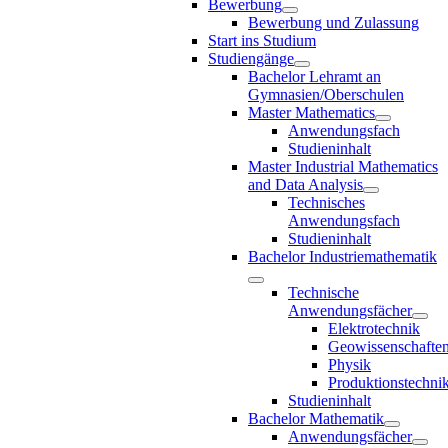
Bewerbung
Bewerbung und Zulassung
Start ins Studium
Studiengänge
Bachelor Lehramt an
Gymnasien/Oberschulen
Master Mathematics
Anwendungsfach
Studieninhalt
Master Industrial Mathematics
and Data Analysis
Technisches
Anwendungsfach
Studieninhalt
Bachelor Industriemathematik
Technische
Anwendungsfächer
Elektrotechnik
Geowissenschafte
Physik
Produktionstechni
Studieninhalt
Bachelor Mathematik
Anwendungsfächer