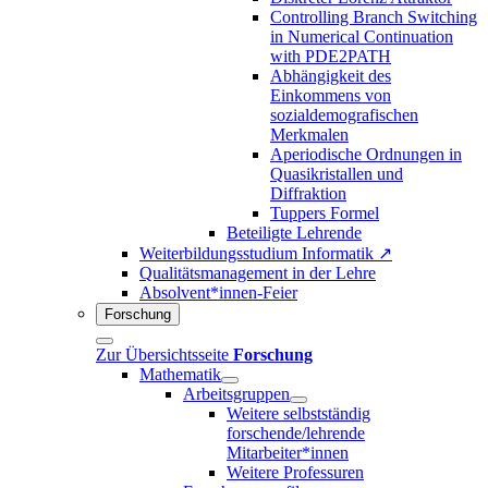
Controlling Branch Switching
in Numerical Continuation
with PDE2PATH
Abhängigkeit des
Einkommens von
sozialdemografischen
Merkmalen
Aperiodische Ordnungen in
Quasikristallen und
Diffraktion
Tuppers Formel
Beteiligte Lehrende
Weiterbildungsstudium Informatik ↗
Qualitätsmanagement in der Lehre
Absolvent*innen-Feier
Forschung
Zur Übersichtsseite
Forschung
Mathematik
Arbeitsgruppen
Weitere selbstständig
forschende/lehrende
Mitarbeiter*innen
Weitere Professuren