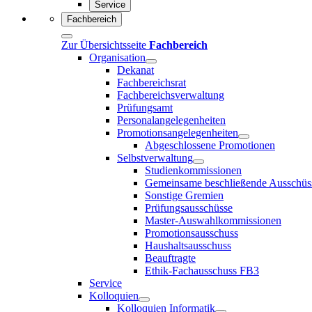
Service
Fachbereich
Zur Übersichtsseite
Fachbereich
Organisation
Dekanat
Fachbereichsrat
Fachbereichsverwaltung
Prüfungsamt
Personalangelegenheiten
Promotionsangelegenheiten
Abgeschlossene Promotionen
Selbstverwaltung
Studienkommissionen
Gemeinsame beschließende Ausschüs
Sonstige Gremien
Prüfungsausschüsse
Master-Auswahlkommissionen
Promotionsausschuss
Haushaltsausschuss
Beauftragte
Ethik-Fachausschuss FB3
Service
Kolloquien
Kolloquien Informatik