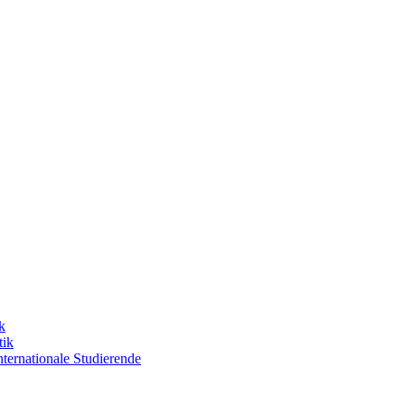
k
tik
nternationale Studierende