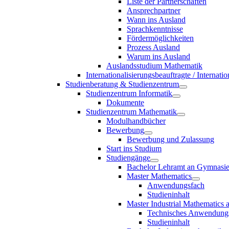
Liste der Partnerschaften
Ansprechpartner
Wann ins Ausland
Sprachkenntnisse
Fördermöglichkeiten
Prozess Ausland
Warum ins Ausland
Auslandsstudium Mathematik
Internationalisierungsbeauftragte / Internat
Studienberatung & Studienzentrum
Studienzentrum Informatik
Dokumente
Studienzentrum Mathematik
Modulhandbücher
Bewerbung
Bewerbung und Zulassung
Start ins Studium
Studiengänge
Bachelor Lehramt an Gymnasi
Master Mathematics
Anwendungsfach
Studieninhalt
Master Industrial Mathematics 
Technisches Anwendung
Studieninhalt