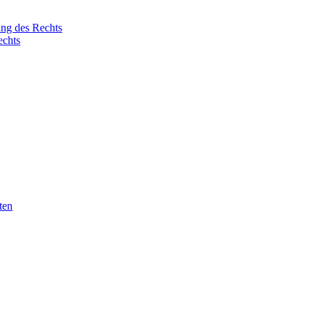
ung des Rechts
echts
ten