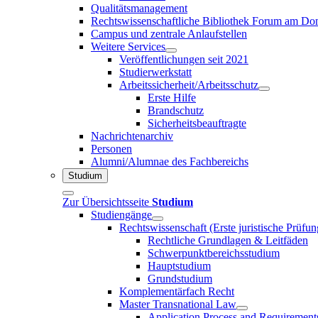
Qualitätsmanagement
Rechtswissenschaftliche Bibliothek Forum am 
Campus und zentrale Anlaufstellen
Weitere Services
Veröffentlichungen seit 2021
Studierwerkstatt
Arbeitssicherheit/Arbeitsschutz
Erste Hilfe
Brandschutz
Sicherheitsbeauftragte
Nachrichtenarchiv
Personen
Alumni/Alumnae des Fachbereichs
Studium
Zur Übersichtsseite
Studium
Studiengänge
Rechtswissenschaft (Erste juristische Prüfu
Rechtliche Grundlagen & Leitfäden
Schwerpunktbereichsstudium
Hauptstudium
Grundstudium
Komplementärfach Recht
Master Transnational Law
Application Process and Requirement