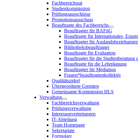
Fachbereichsrat
Studienkommission
Prüfungsausschüsse
Promotionsausschuss
Beauftragte des Fachbereichs
Beauftragter für BAFöG
Beauftragte für Internationales, E
Beauftragter für Auslandsbeziehungen
Bibliotheksbeauftragter
Beauftragte für Evaluation
Beauftragter für die Studienberatung
Beauftragte für die Lehrplanung
Beauftragter für Mediation
Frauen*beauftragtenkollektiv
Qualitätszirkel
Übergeordnete Gremien
Gemeinsame Kommission HLS
Verwaltung
Fachbereichsverwaltung
Prüfungsverwaltung
Interessenvertretungen
IT-Abteilung
Team Homepage
Sekretariate
Formulare