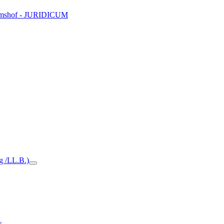
Domshof - JURIDICUM
ng /LL.B.)
s