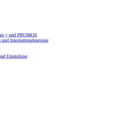
rasmus + und PROMOS
 und Internationalisierung
 und Einstufung