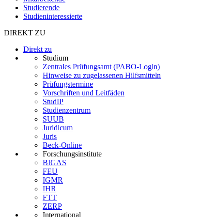
Studierende
Studieninteressierte
DIREKT ZU
Direkt zu
Studium
Zentrales Prüfungsamt (PABO-Login)
Hinweise zu zugelassenen Hilfsmitteln
Prüfungstermine
Vorschriften und Leitfäden
StudIP
Studienzentrum
SUUB
Juridicum
Juris
Beck-Online
Forschungsinstitute
BIGAS
FEU
IGMR
IHR
FTT
ZERP
International