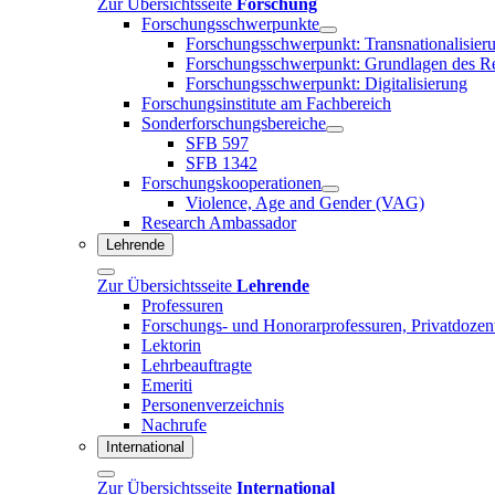
Zur Übersichtsseite
Forschung
Forschungsschwerpunkte
Forschungsschwerpunkt: Transnationalisier
Forschungsschwerpunkt: Grundlagen des R
Forschungsschwerpunkt: Digitalisierung
Forschungsinstitute am Fachbereich
Sonderforschungsbereiche
SFB 597
SFB 1342
Forschungskooperationen
Violence, Age and Gender (VAG)
Research Ambassador
Lehrende
Zur Übersichtsseite
Lehrende
Professuren
Forschungs- und Honorarprofessuren, Privatdozen
Lektorin
Lehrbeauftragte
Emeriti
Personenverzeichnis
Nachrufe
International
Zur Übersichtsseite
International