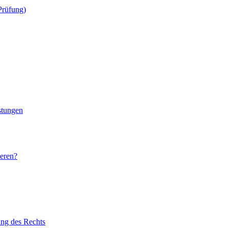
 Prüfung)
stungen
ieren?
ung des Rechts