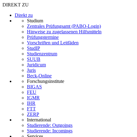
DIREKT ZU
Direkt zu
Studium
Zentrales Prüfungsamt (PABO-Login)
Hinweise zu zugelassenen Hilfsmitteln
Prüfungstermine
Vorschriften und Leitfäden
StudIP
Studienzentrum
SUUB
Juridicum
Juris
Beck-Online
Forschungsinstitute
BIGAS
FEU
IGMR
IHR
FTT
ZERP
International
Studierende: Outgoings
Studierende: Incomings
Services