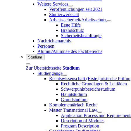
Weitere Services
Veröffentlichungen seit 2021
Studierwerkstatt
Arbeitssicherheit/Arbeitsschutz
Erste Hilfe
Brandschutz
Sicherheitsbeauftragte
Nachrichtenarchiv
Personen
Alumni/Alumnae des Fachbereichs
Studium
Zur Übersichtsseite
Studium
Studiengänge
Rechtswissenschaft (Erste juristische Prüfu
Rechtliche Grundlagen & Leitfäden
Schwerpunktbereichsstudium
Hauptstudium
Grundstudium
Komplementärfach Recht
Master Transnational Law
Application Process and Requirement
Description of Modules
Program Description