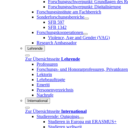
Forschungsschwerpunkt: Grundlagen des R
Forschungsschwerpunkt: Digitalisierung
Forschungsinstitute am Fachbereich
Sonderforschungsbereiche
SFB 597
SFB 1342
Forschungskooperationen
Violence, Age and Gender (VAG)
Research Ambassador
Lehrende
Zur Übersichtsseite
Lehrende
Professuren
Forschungs- und Honorarprofessuren, Privatdozen
Lektorin
Lehrbeauftragte
Emeriti
Personenverzeichnis
Nachrufe
International
Zur Übersichtsseite
International
Studierende: Outgoings
Studieren in Europa mit ERASMUS+
Studieren weltweit