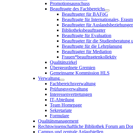
Promotionsausschuss
Beauftragte des Fachbereichs
Beauftragter für BAFöG
Beauftragte für Internationales, E
Beauftragter für Auslandsbeziehungen
Bibliotheksbeauftragter
Beauftragte für Evaluation
Beauftragter für die Studienberatung
Beauftragte für die Lehrplanung
Beauftragter für Mediation
Frauen*beauftragtenkollektiv
Qualitätszirkel
Übergeordnete Gremien
Gemeinsame Kommission HLS
Verwaltung
Fachbereichsverwaltung
Prüfungsverwaltung
Interessenvertretungen
IT-Abteilung
Team Homepage
Sekretariate
Formulare
Qualitätsmanagement
Rechtswissenschaftliche Bibliothek Forum am 
Campus und zentrale Anlaufstellen