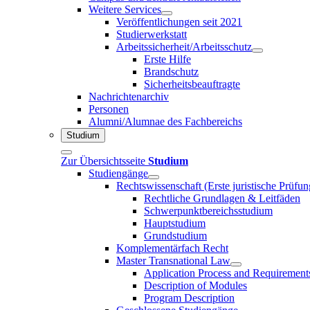
Weitere Services
Veröffentlichungen seit 2021
Studierwerkstatt
Arbeitssicherheit/Arbeitsschutz
Erste Hilfe
Brandschutz
Sicherheitsbeauftragte
Nachrichtenarchiv
Personen
Alumni/Alumnae des Fachbereichs
Studium
Zur Übersichtsseite
Studium
Studiengänge
Rechtswissenschaft (Erste juristische Prüfu
Rechtliche Grundlagen & Leitfäden
Schwerpunktbereichsstudium
Hauptstudium
Grundstudium
Komplementärfach Recht
Master Transnational Law
Application Process and Requirement
Description of Modules
Program Description