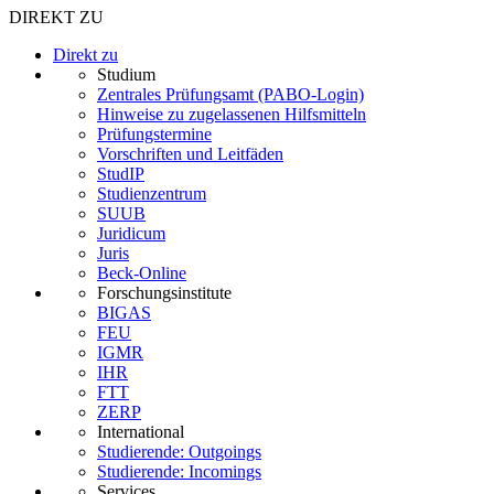
DIREKT ZU
Direkt zu
Studium
Zentrales Prüfungsamt (PABO-Login)
Hinweise zu zugelassenen Hilfsmitteln
Prüfungstermine
Vorschriften und Leitfäden
StudIP
Studienzentrum
SUUB
Juridicum
Juris
Beck-Online
Forschungsinstitute
BIGAS
FEU
IGMR
IHR
FTT
ZERP
International
Studierende: Outgoings
Studierende: Incomings
Services