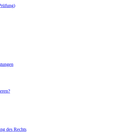
 Prüfung)
stungen
ieren?
ung des Rechts