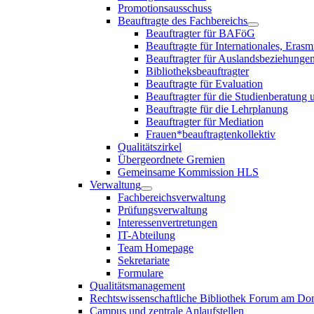
Promotionsausschuss
Beauftragte des Fachbereichs
Beauftragter für BAFöG
Beauftragte für Internationales, E
Beauftragter für Auslandsbeziehungen
Bibliotheksbeauftragter
Beauftragte für Evaluation
Beauftragter für die Studienberatung
Beauftragte für die Lehrplanung
Beauftragter für Mediation
Frauen*beauftragtenkollektiv
Qualitätszirkel
Übergeordnete Gremien
Gemeinsame Kommission HLS
Verwaltung
Fachbereichsverwaltung
Prüfungsverwaltung
Interessenvertretungen
IT-Abteilung
Team Homepage
Sekretariate
Formulare
Qualitätsmanagement
Rechtswissenschaftliche Bibliothek Forum am 
Campus und zentrale Anlaufstellen