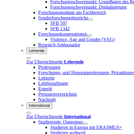
Forschungsschwerpunkt: Grundlagen des R
Forschungsschwerpunkt: Digitalisierung
Forschungsinstitute am Fachbereich
Sonderforschungsbereiche
SFB 597
SFB 1342
Forschungskooperationen
Violence, Age and Gender (VAG)
Research Ambassador
Lehrende
Zur Übersichtsseite
Lehrende
Professuren
Forschungs- und Honorarprofessuren, Privatdozen
Lektorin
Lehrbeauftragte
Emeriti
Personenverzeichnis
Nachrufe
International
Zur Übersichtsseite
International
Studierende: Outgoings
Studieren in Europa mit ERASMUS+
Studieren weltweit