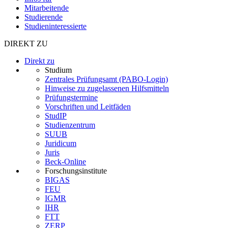
Mitarbeitende
Studierende
Studieninteressierte
DIREKT ZU
Direkt zu
Studium
Zentrales Prüfungsamt (PABO-Login)
Hinweise zu zugelassenen Hilfsmitteln
Prüfungstermine
Vorschriften und Leitfäden
StudIP
Studienzentrum
SUUB
Juridicum
Juris
Beck-Online
Forschungsinstitute
BIGAS
FEU
IGMR
IHR
FTT
ZERP