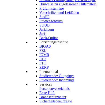
Hinweise zu zugelassenen Hilfsmitteln
Prüfungstermine
Vorschriften und Leitfäden
StudIP
Studienzentrum
SUUB
Juridicum
Juris
Beck-Online
Forschungsinstitute
BIGAS
FEU
IGMR
IHR
FTT
ZERP
International
Studierende: Outgoings
Studierende: Incomings
Services
Personenverzeichnis
Erste Hilfe
Brandschutzhelfer
Sicherheitsbeauftragte