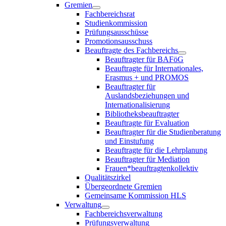
Gremien
Fachbereichsrat
Studienkommission
Prüfungsausschüsse
Promotionsausschuss
Beauftragte des Fachbereichs
Beauftragter für BAFöG
Beauftragte für Internationales,
Erasmus + und PROMOS
Beauftragter für
Auslandsbeziehungen und
Internationalisierung
Bibliotheksbeauftragter
Beauftragte für Evaluation
Beauftragter für die Studienberatung
und Einstufung
Beauftragte für die Lehrplanung
Beauftragter für Mediation
Frauen*beauftragtenkollektiv
Qualitätszirkel
Übergeordnete Gremien
Gemeinsame Kommission HLS
Verwaltung
Fachbereichsverwaltung
Prüfungsverwaltung