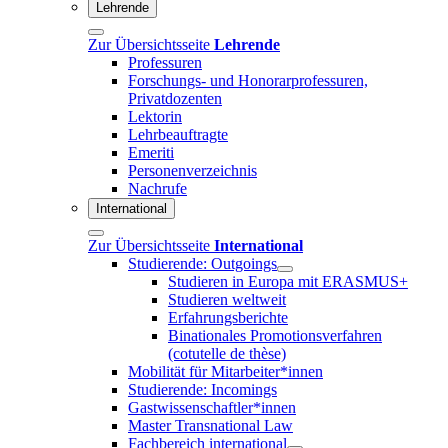
Lehrende
Zur Übersichtsseite
Lehrende
Professuren
Forschungs- und Honorarprofessuren,
Privatdozenten
Lektorin
Lehrbeauftragte
Emeriti
Personenverzeichnis
Nachrufe
International
Zur Übersichtsseite
International
Studierende: Outgoings
Studieren in Europa mit ERASMUS+
Studieren weltweit
Erfahrungsberichte
Binationales Promotionsverfahren
(cotutelle de thèse)
Mobilität für Mitarbeiter*innen
Studierende: Incomings
Gastwissenschaftler*innen
Master Transnational Law
Fachbereich international