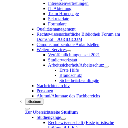
Interessenvertretungen
IT-Abteilung
Team Homepage
Sekretariate
Formulare
Qualitätsmanagement
Rechtswissenschaftliche Bibliothek Forum am
Domshof - JURIDICUM
Campus und zentrale Anlaufstellen
Weitere Services
Veröffentlichungen seit 2021
Studierwerkstatt
Arbeitssicherheit/Arbeitsschutz
Erste Hilfe
Brandschutz
Sicherheitsbeauftragte
Nachrichtenarchiv
Personen
Alumni/Alumnae des Fachbereichs
Studium
Zur Übersichtsseite
Studium
Studiengänge
Rechtswissenschaft (Erste juristische
Prüfung /LL.B.)