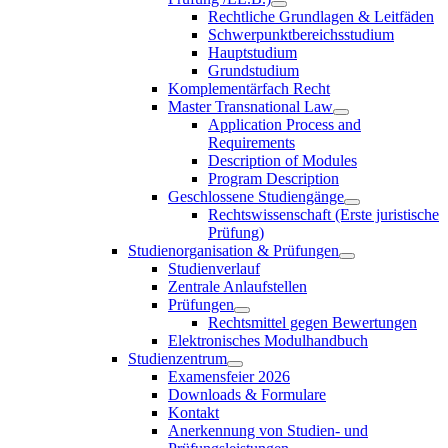
Rechtliche Grundlagen & Leitfäden
Schwerpunktbereichsstudium
Hauptstudium
Grundstudium
Komplementärfach Recht
Master Transnational Law
Application Process and
Requirements
Description of Modules
Program Description
Geschlossene Studiengänge
Rechtswissenschaft (Erste juristische
Prüfung)
Studienorganisation & Prüfungen
Studienverlauf
Zentrale Anlaufstellen
Prüfungen
Rechtsmittel gegen Bewertungen
Elektronisches Modulhandbuch
Studienzentrum
Examensfeier 2026
Downloads & Formulare
Kontakt
Anerkennung von Studien- und