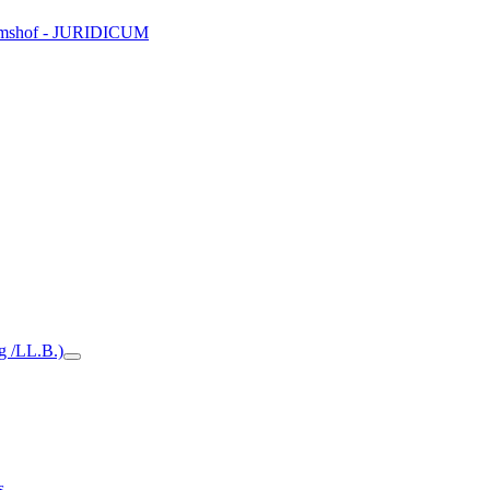
Domshof - JURIDICUM
ng /LL.B.)
s