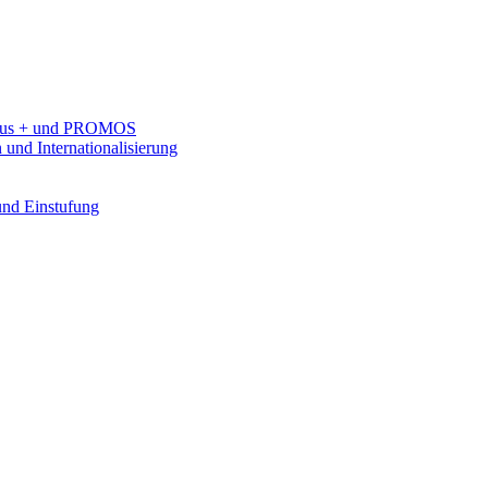
rasmus + und PROMOS
 und Internationalisierung
 und Einstufung