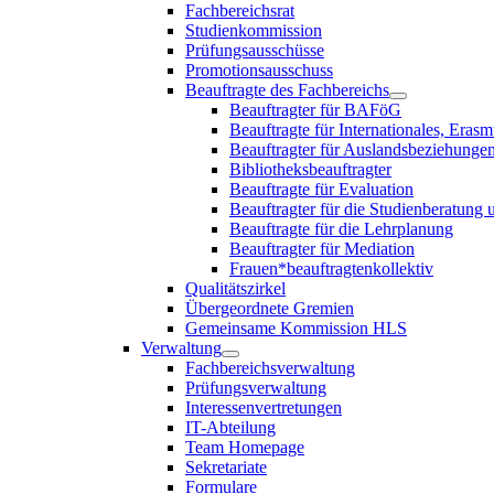
Fachbereichsrat
Studienkommission
Prüfungsausschüsse
Promotionsausschuss
Beauftragte des Fachbereichs
Beauftragter für BAFöG
Beauftragte für Internationales, E
Beauftragter für Auslandsbeziehungen
Bibliotheksbeauftragter
Beauftragte für Evaluation
Beauftragter für die Studienberatung
Beauftragte für die Lehrplanung
Beauftragter für Mediation
Frauen*beauftragtenkollektiv
Qualitätszirkel
Übergeordnete Gremien
Gemeinsame Kommission HLS
Verwaltung
Fachbereichsverwaltung
Prüfungsverwaltung
Interessenvertretungen
IT-Abteilung
Team Homepage
Sekretariate
Formulare