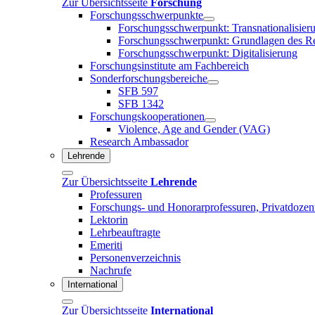
Zur Übersichtsseite
Forschung
Forschungsschwerpunkte
Forschungsschwerpunkt: Transnationalisier
Forschungsschwerpunkt: Grundlagen des R
Forschungsschwerpunkt: Digitalisierung
Forschungsinstitute am Fachbereich
Sonderforschungsbereiche
SFB 597
SFB 1342
Forschungskooperationen
Violence, Age and Gender (VAG)
Research Ambassador
Lehrende
Zur Übersichtsseite
Lehrende
Professuren
Forschungs- und Honorarprofessuren, Privatdozen
Lektorin
Lehrbeauftragte
Emeriti
Personenverzeichnis
Nachrufe
International
Zur Übersichtsseite
International