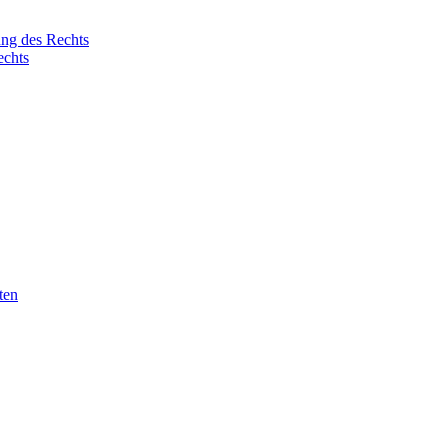
ung des Rechts
echts
ten