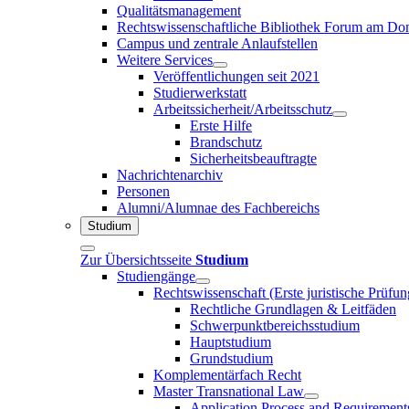
Qualitätsmanagement
Rechtswissenschaftliche Bibliothek Forum am 
Campus und zentrale Anlaufstellen
Weitere Services
Veröffentlichungen seit 2021
Studierwerkstatt
Arbeitssicherheit/Arbeitsschutz
Erste Hilfe
Brandschutz
Sicherheitsbeauftragte
Nachrichtenarchiv
Personen
Alumni/Alumnae des Fachbereichs
Studium
Zur Übersichtsseite
Studium
Studiengänge
Rechtswissenschaft (Erste juristische Prüfu
Rechtliche Grundlagen & Leitfäden
Schwerpunktbereichsstudium
Hauptstudium
Grundstudium
Komplementärfach Recht
Master Transnational Law
Application Process and Requirement