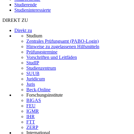
Studierende
Studieninteressierte
DIREKT ZU
Direkt zu
Studium
Zentrales Prüfungsamt (PABO-Login)
Hinweise zu zugelassenen Hilfsmitteln
Prüfungstermine
Vorschriften und Leitfäden
StudIP
Studienzentrum
SUUB
Juridicum
Juris
Beck-Online
Forschungsinstitute
BIGAS
FEU
IGMR
IHR
FTT
ZERP
International